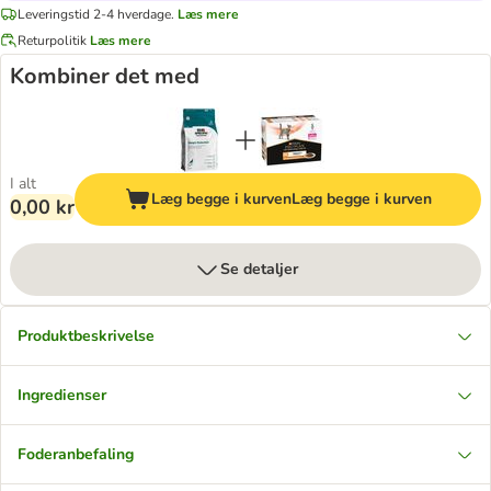
Leveringstid 2-4 hverdage.
Læs mere
Returpolitik
Læs mere
Kombiner det med
I alt
Læg begge i kurven
Læg begge i kurven
0,00 kr
Se detaljer
Produktbeskrivelse
Ingredienser
Foderanbefaling