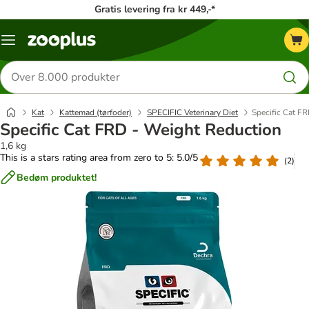
Gratis levering fra kr 449,-*
Menu
kategori
Søg
efter
produkter
Kat
Kattemad (tørfoder)
SPECIFIC Veterinary Diet
Specific Cat F
Specific Cat FRD - Weight Reduction
1,6 kg
This is a stars rating area from zero to 5: 5.0/5
(
2
)
Bedøm produktet!