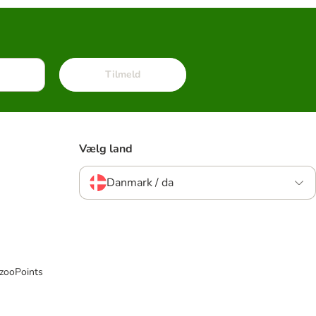
Tilmeld
Vælg land
Danmark / da
 zooPoints