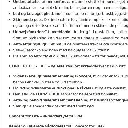
Understøttelse af immunforsvaret:
understøtte kroppens eget 
antioxidanter, præbiotisk inulin, beta-glucaner og mannan-oligos
Led og bevægelighed:
indeholder de to naturlige bruskbyggeste
Skinnende pels:
Det indeholdte B-vitaminkompleks i kombinati
og omega 6-fedtsyrer samt biotin fremmer en skinnende pels og
Urinvejsfunktion:DL-methionin
, der indgår i opskriften, spill
Som en bivirkning kan det reducere urinens pH-værdi og derm
Anti-afføringslugt:
Det naturlige planteekstrakt yucca schidigera 
Stay-Clean™-blandingen med højopløseligt C-vitamin
Ris som en letfordøjelig kilde til kulhydrater –
fri for hvede, majs
CONCEPT FOR LIFE – højeste kvalitet skræddersyet til din kat:
Videnskabeligt baseret ernæringskoncept
, hvor der er fokus 
behov i enhver livsfase og livssituation.
Hovedingredienserne er
funktionelle råvarer
af højeste kvalitet,
Den særlige
FORMULA X
sørger for højeste funktionalitet.
Arts- og behovsbaseret sammensætning
af næringsstoffer giver
Særligt velsmagende opskrift
med friskt kød
Concept for Life – skræddersyet til livet.
Kender du allerede vådfoderet fra Concept for Life?