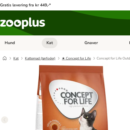
Gratis levering fra kr 449,-*
Hund
Kat
Gnaver
Åben kategori menu: Hund
Åben kategori menu: Kat
Åb
Kat
Kattemad (tørfoder)
★ Concept for Life
Concept for Life Outd