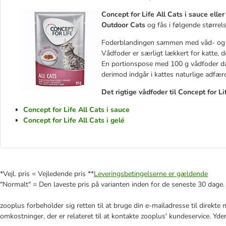
Concept for Life All Cats i sauce eller
Outdoor Cats
og fås i følgende størrels
Foderblandingen sammen med våd- og t
Vådfoder er særligt lækkert for katte, 
En portionspose med 100 g vådfoder dæk
derimod indgår i kattes naturlige adfær
Det rigtige vådfoder til Concept for L
Concept for Life All Cats i sauce
Concept for Life All Cats i gelé
*Vejl. pris = Vejledende pris **
Leveringsbetingelserne er gældende
"Normalt" = Den laveste pris på varianten inden for de seneste 30 dage.
zooplus forbeholder sig retten til at bruge din e-mailadresse til direkt
omkostninger, der er relateret til at kontakte zooplus' kundeservice. Yde