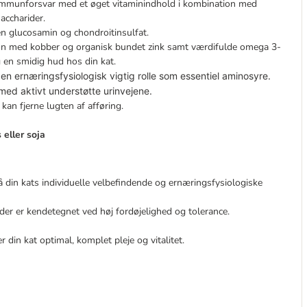
immunforsvar med et øget vitaminindhold i kombination med
accharider.
n glucosamin og chondroitinsulfat.
on med kobber og organisk bundet zink samt værdifulde omega 3-
 en smidig hud hos din kat.
er en ernæringsfysiologisk vigtig rolle som essentiel aminosyre. 
ed aktivt understøtte urinvejene.
kan fjerne lugten af afføring.
 eller soja
på din kats individuelle velbefindende og ernæringsfysiologiske
 der er kendetegnet ved høj fordøjelighed og tolerance.
 din kat optimal, komplet pleje og vitalitet.