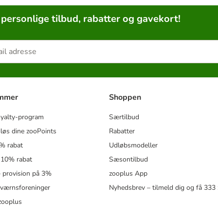
 personlige tilbud, rabatter og gavekort!
ammer
Shoppen
oyalty-program
Særtilbud
løs dine zooPoints
Rabatter
5% rabat
Udløbsmodeller
 10% rabat
Sæsontilbud
 – provision på 3%
zooplus App
eværnsforeninger
Nyhedsbrev – tilmeld dig og få 333
zooplus