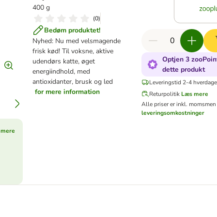
400 g
(
0
)
Bedøm produktet!
Nyhed: Nu med velsmagende
frisk kød! Til voksne, aktive
Optjen 3 zooPoin
udendørs katte, øget
dette produkt
energiindhold, med
antioxidanter, brusk og led
Leveringstid 2-4 hverdage
for mere information
Returpolitik
Læs mere
Alle priser er inkl. moms
men 
leveringsomkostninger
 mere