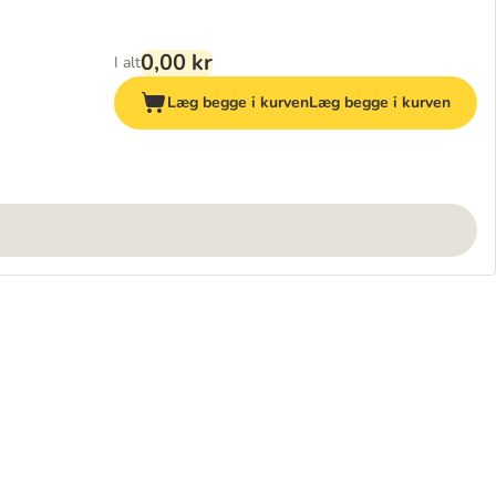
0,00 kr
I alt
Læg begge i kurven
Læg begge i kurven