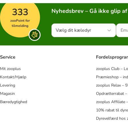
333
Nyhedsbrev – Gå ikke glip af
zooPoint for
tilmelding
Vælg dit kæledyr
Service
Fordelsprogr
Mit zooplus
zooplus Club – L
Kontakt/Hjælp
Præmieshop – ind
Levering
zooplus Relax – 
Magasin
Opdrætterrabat –
Bæredygtighed
zooplus Affiliate
10% rabat til dyr
Dyrevelfærd hos 