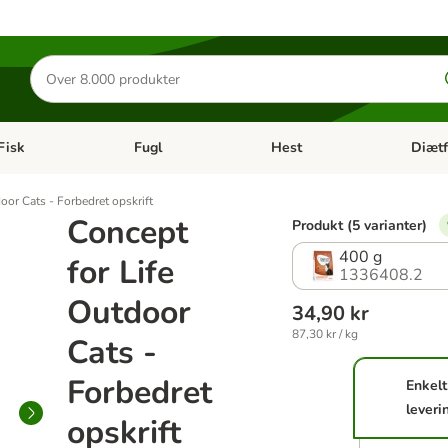
Søg
efter
produkter
Fisk
Fugl
Hest
Diætf
en kategori menu: Gnaver
Åben kategori menu: Fisk
Åben kategori menu: Fugl
Åben ka
oor Cats - Forbedret opskrift
Concept
Produkt (5 varianter)
400 g
for Life
1336408.2
Outdoor
34,90 kr
87,30 kr / kg
Cats -
Forbedret
Enkelt
leveri
opskrift