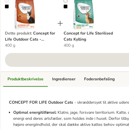
Concept for Life Outdoor Cats - Forbedret opskrift
Concept for Life Sterilised Cats Ky
Dette produkt
:
Concept for
Concept for Life Sterilised
Life Outdoor Cats -
Cats Kylling
Forbedret opskrift
400 g
400 g
Produktbeskrivelse
Ingredienser
Foderanbefaling
CONCEPT FOR LIFE Outdoor Cats
- skræddersyet til aktive uden
Optimal energitilførsel:
Klatre, jage, forsvare territorium: Katte,
energi end deres artsfæller, som holdes inde i huset. Derfor tilb
højere energiindhold, der skal dække aktive kattes behov optimal