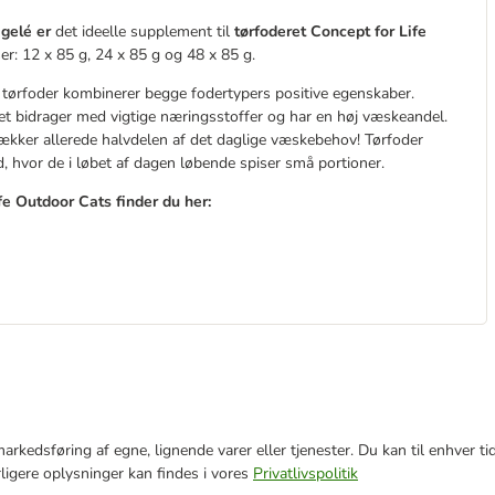
 gelé er
det ideelle supplement til
tørfoderet Concept for Life
er: 12 x 85 g, 24 x 85 g og 48 x 85 g.
ørfoder kombinerer begge fodertypers positive egenskaber.
det bidrager med vigtige næringsstoffer og har en høj væskeandel.
ker allerede halvdelen af ​​det daglige væskebehov! Tørfoder
d, hvor de i løbet af dagen løbende spiser små portioner.
ife Outdoor Cats finder du her:
e markedsføring af egne, lignende varer eller tjenester. Du kan til enhve
rligere oplysninger kan findes i vores
Privatlivspolitik