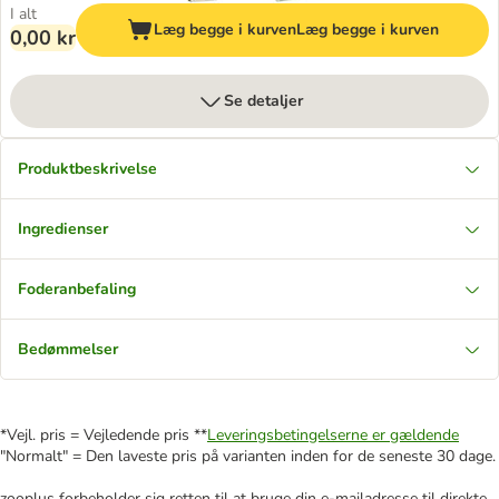
I alt
Læg begge i kurven
Læg begge i kurven
0,00 kr
Se detaljer
Produktbeskrivelse
Ingredienser
Foderanbefaling
Bedømmelser
*Vejl. pris = Vejledende pris **
Leveringsbetingelserne er gældende
"Normalt" = Den laveste pris på varianten inden for de seneste 30 dage.
zooplus forbeholder sig retten til at bruge din e-mailadresse til direkte