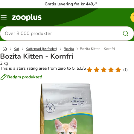
Gratis levering fra kr 449,-*
Menu
kategori
Søg
efter
produkter
Kat
Kattemad (tørfoder)
Bozita
Bozita Kitten - Kornfri
Bozita Kitten - Kornfri
2 kg
This is a stars rating area from zero to 5: 5.0/5
(
1
)
Bedøm produktet!