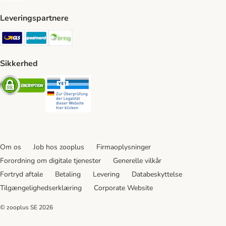
Leveringspartnere
GLS Shipping Method
Postnord Shipping Method
Bring Shipping Method
Sikkerhed
Security
Security
Om os
Job hos zooplus
Firmaoplysninger
Forordning om digitale tjenester
Generelle vilkår
Fortryd aftale
Betaling
Levering
Databeskyttelse
Tilgængelighedserklæring
Corporate Website
© zooplus SE
2026