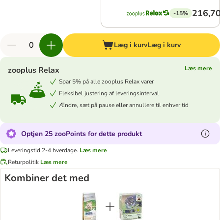
216,70
-15%
Læg i kurv
Læg i kurv
Læs mere
zooplus Relax
Spar 5% på alle zooplus Relax varer
Fleksibel justering af leveringsinterval
Ændre, sæt på pause eller annullere til enhver tid
Optjen 25 zooPoints for dette produkt
Leveringstid 2-4 hverdage.
Læs mere
Returpolitik
Læs mere
Kombiner det med