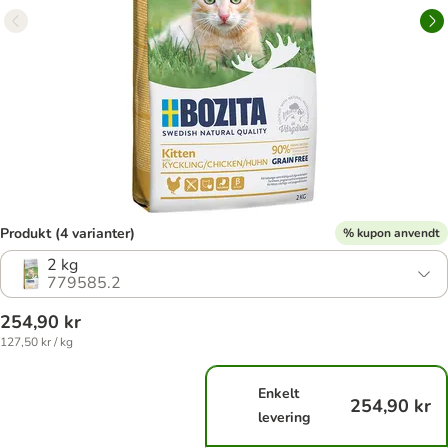
Produkt (4 varianter)
% kupon anvendt
2 kg
779585.2
254,90 kr
127,50 kr / kg
Enkelt
254,90 kr
levering