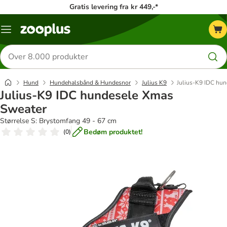
Gratis levering fra kr 449,-*
Menu
kategori
Søg
efter
produkter
Hund
Hundehalsbånd & Hundesnor
Julius K9
Julius-K9 IDC hu
Julius-K9 IDC hundesele Xmas
Sweater
Størrelse S: Brystomfang 49 - 67 cm
Bedøm produktet!
(
0
)