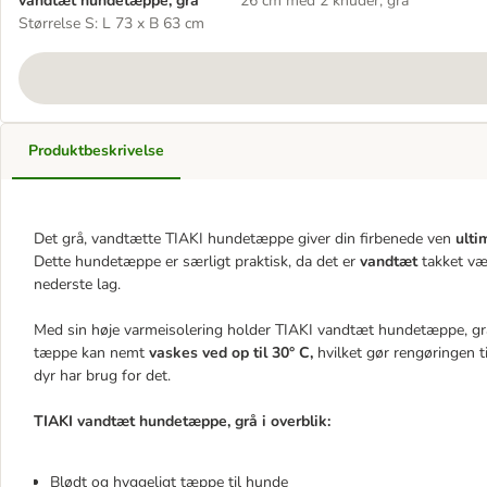
vandtæt hundetæppe, grå
26 cm med 2 knuder, grå
Størrelse S: L 73 x B 63 cm
Produktbeskrivelse
Det grå, vandtætte TIAKI hundetæppe giver din firbenede ven
ulti
Dette hundetæppe er særligt praktisk, da det er
vandtæt
takket væ
nederste lag.
Med sin høje varmeisolering holder TIAKI vandtæt hundetæppe, grå d
tæppe kan nemt
vaskes ved op til 30° C,
hvilket gør rengøringen t
dyr har brug for det.
TIAKI vandtæt hundetæppe, grå i overblik:
Blødt og hyggeligt tæppe til hunde