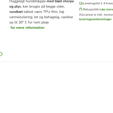
Hyggeligt hundetæppe
med blød sherpa
Leveringstid 2-4 hver
og plys
, kan bruges på begge sider,
Returpolitik
Læs mer
vandtæt
takket være TPU-film, høj
Alle priser er inkl. moms
varmeisolering, let og behagelig, vaskbar
leveringsomkostninger
op til 30° C for nem pleje
for mere information