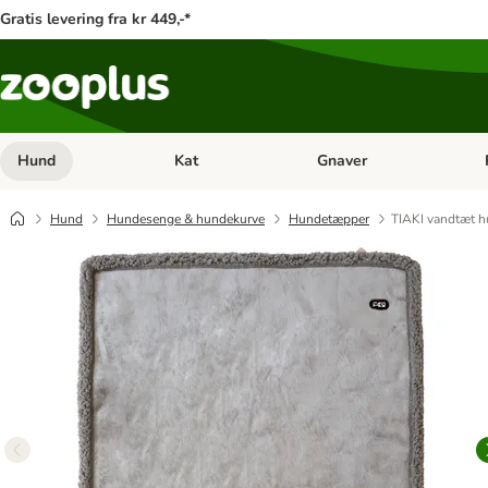
Gratis levering fra kr 449,-*
Hund
Kat
Gnaver
Åben kategori menu: Hund
Åben kategori menu: Kat
Åb
Hund
Hundesenge & hundekurve
Hundetæpper
TIAKI vandtæt h