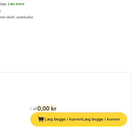
dage.
Læs mere
e
men ekskl. eventuelle
0,00 kr
I alt
Læg begge i kurven
Læg begge i kurven