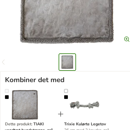
Kombiner det med
TIAKI vandtæt hundetæppe, grå
Trixie Kulørte Legetov
Dette produkt
:
TIAKI
Trixie Kulørte Legetov