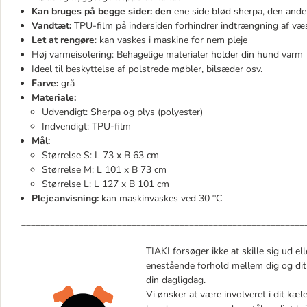
Kan bruges på begge sider: den
ene side blød sherpa, den ande
Vandtæt:
TPU-film på indersiden forhindrer indtrængning af væ
Let at rengøre
: kan vaskes i maskine for nem pleje
Høj varmeisolering: Behagelige materialer holder din hund varm
Ideel til beskyttelse af polstrede møbler, bilsæder osv.
Farve:
grå
Materiale:
Udvendigt: Sherpa og plys (polyester)
Indvendigt: TPU-film
Mål:
Størrelse S: L 73 x B 63 cm
Størrelse M: L 101 x B 73 cm
Størrelse L: L 127 x B 101 cm
Plejeanvisning:
kan maskinvaskes ved 30 °C
___________________________________________________________
TIAKI forsøger ikke at skille sig ud ell
enestående forhold mellem dig og dit
din dagligdag.
Vi ønsker at være involveret i dit kæl