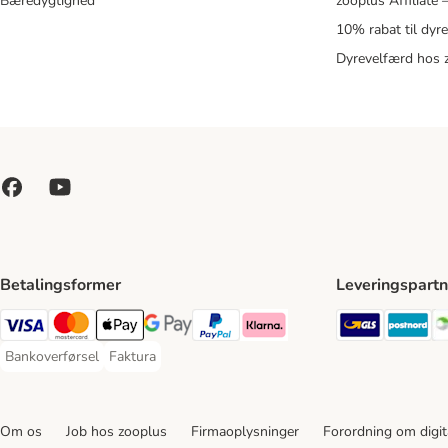
Bæredygtighed
zooplus Affiliate
10% rabat til dyr
Dyrevelfærd hos 
Betalingsformer
Leveringspartn
GLS Ship
Po
VISA Payment Method
Mastercard Payment Method
Apply pay Payment Method
Google Pay Payment Method
paypal Payment Method
Klarna Payment Method
Bankoverførsel
Faktura
Bankoverførsel Payment Method
Faktura Payment Method
Om os
Job hos zooplus
Firmaoplysninger
Forordning om digita