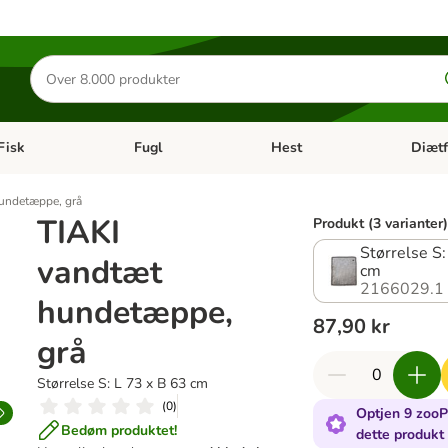
Søg
efter
produkter
Fisk
Fugl
Hest
Diætf
en kategori menu: Gnaver
Åben kategori menu: Fisk
Åben kategori menu: Fugl
Åben ka
undetæppe, grå
TIAKI
Produkt (3 varianter)
Størrelse S:
vandtæt
cm
2166029.1
hundetæppe,
87,90 kr
grå
Størrelse S: L 73 x B 63 cm
(
0
)
Optjen 9 zooP
Bedøm produktet!
dette produkt