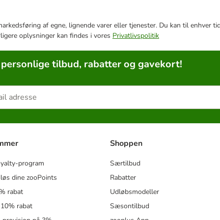
e markedsføring af egne, lignende varer eller tjenester. Du kan til enhve
rligere oplysninger kan findes i vores
Privatlivspolitik
 personlige tilbud, rabatter og gavekort!
ammer
Shoppen
oyalty-program
Særtilbud
løs dine zooPoints
Rabatter
5% rabat
Udløbsmodeller
 10% rabat
Sæsontilbud