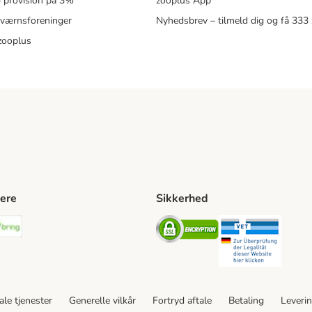
 – provision på 3%
zooplus App
eværnsforeninger
Nyhedsbrev – tilmeld dig og få 333
zooplus
ere
Sikkerhed
ping Method
stnord Shipping Method
Bring Shipping Method
Security
Securit
le tjenester
Generelle vilkår
Fortryd aftale
Betaling
Leveri