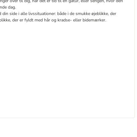
r over til dig, når det er tid til en gåtur, eller sengen, hvor den
ende dag.
din side i alle livssituationer: både i de smukke øjeblikke, der
blikke, der er fyldt med hår og kradse- eller bidemærker.