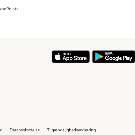
 zooPoints
y
ng
Databeskyttelse
Tilgængelighedserklæring