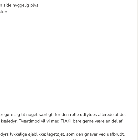
n side hyggelig plys
sker
___________________
er gøre sig til noget særligt, for den rolle udfyldes allerede af det
 kæledyr. Tværtimod vil vi med TIAKI bare gerne være en del af
edyrs lykkelige øjeblikke: legetøjet, som den gnaver ved uafbrudt,