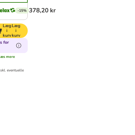
378,20 kr
-15%
Læg
Læg
i
i
kurv
kurv
s for
Læs mere
skl. eventuelle