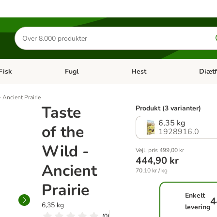
Søg
efter
produkter
Fisk
Fugl
Hest
Diætf
en kategori menu: Gnaver
Åben kategori menu: Fisk
Åben kategori menu: Fugl
Åben ka
- Ancient Prairie
Taste
Produkt (3 varianter)
6,35 kg
of the
1928916.0
Wild -
Vejl. pris 499,00 kr
444,90 kr
Ancient
70,10 kr / kg
Prairie
Enkelt
4
6,35 kg
levering
(
0
)