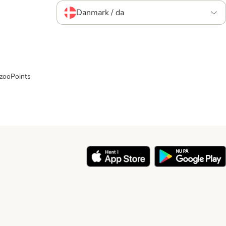
Danmark / da
 zooPoints
y