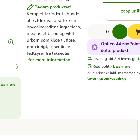
Bedøm produktet!
Komplet tørfoder til hunde i
alle aldre, vandbøffel som
hovedingrediens ingrediens,
med ristet bison og vildt,
urkorn som kilde til fibre,
Optjen 44 zooPoint
proteinrigt, essentielle
dette produkt
fedtsyrer fra lakseolie
Leveringstid 2-4 hverdage.
for mere information
Returpolitik
Læs mere
Alle priser er inkl. moms
men ek
leveringsomkostninger
Læs mere