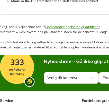
Made in the US:
fremstillet af en stolt familievirksomhed
*Vejl. pris = Vejledende pris **
Leveringsbetingelserne er gældende
"Normalt" = Den laveste pris på varianten inden for de seneste 30 dage.
zooplus forbeholder sig retten til at bruge din e-mailadresse til direkt
omkostninger, der er relateret til at kontakte zooplus' kundeservice. Yde
333
Nyhedsbrev – Gå ikke glip af
zooPoint for
tilmelding
Vælg dit kæledyr
Service
Fordelsprogr