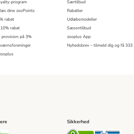
oyalty-program
Særtilbud
løs dine zooPoints
Rabatter
5% rabat
Udløbsmodeller
 10% rabat
Sæsontilbud
 – provision på 3%
zooplus App
eværnsforeninger
Nyhedsbrev – tilmeld dig og få 333
zooplus
ere
Sikkerhed
ping Method
stnord Shipping Method
Bring Shipping Method
Security
Securit