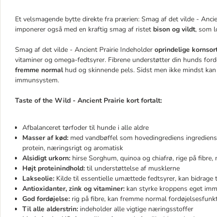
Et velsmagende bytte direkte fra prærien: Smag af det vilde - Ancie
imponerer også med en kraftig smag af ristet
bison og vildt
, som l
Smag af det vilde - Ancient Prairie Indeholder
oprindelige kornsor
vitaminer og omega-fedtsyrer. Fibrene understøtter din hunds for
fremme normal
hud og skinnende pels. Sidst men ikke mindst kan v
immunsystem.
Taste of the Wild - Ancient Prairie kort fortalt:
Afbalanceret tørfoder til hunde i alle aldre
Masser af kød:
med vandbøffel som hovedingrediens ingrediens sa
protein, næringsrigt og aromatisk
Alsidigt urkorn:
hirse Sorghum, quinoa og chiafrø, rige på fibre,
Højt proteinindhold:
til understøttelse af musklerne
Lakseolie:
Kilde til essentielle umættede fedtsyrer, kan bidrage
Antioxidanter, zink og vitaminer:
kan styrke kroppens eget imm
God fordøjelse:
rig på fibre, kan fremme normal fordøjelsesfunk
Til alle alderstrin:
indeholder alle vigtige næringsstoffer