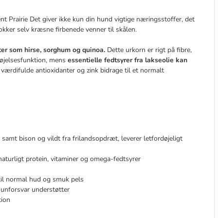
nt Prairie Det giver ikke kun din hund vigtige næringsstoffer, det
okker selv kræsne firbenede venner til skålen.
ter som hirse, sorghum og quinoa.
Dette urkorn er rigt på fibre,
døjelsesfunktion, mens
essentielle fedtsyrer fra lakseolie kan
ærdifulde antioxidanter og zink bidrage til et normalt
mt bison og vildt fra frilandsopdræt, leverer letfordøjeligt
 naturligt protein, vitaminer og omega-fedtsyrer
 til normal hud og smuk pels
unforsvar understøtter
tion