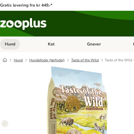
Gratis levering fra kr 449,-*
Hund
Kat
Gnaver
Åben kategori menu: Hund
Åben kategori menu: Kat
Åb
Hund
Hundefoder (tørfoder)
Taste of the Wild
Taste of the Wild 