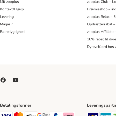
Mit zooplus
zooplus Club – L
Kontakt/Hjælp
Præmieshop – ind
Levering
zooplus Relax – 
Magasin
Opdrætterrabat –
Bæredygtighed
zooplus Affiliate
10% rabat til dyr
Dyrevelfærd hos 
Betalingsformer
Leveringspartn
GLS Ship
Po