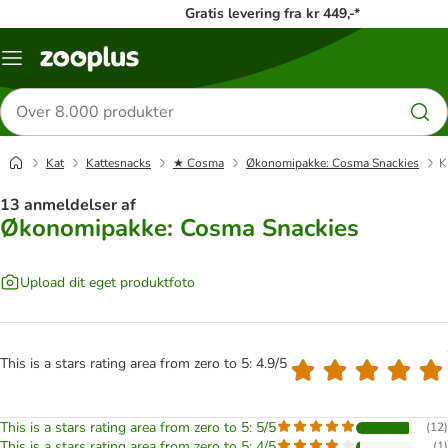
Gratis levering fra kr 449,-*
Menu
kategori
Søg
efter
produkter
Kat
Kattesnacks
★ Cosma
Økonomipakke: Cosma Snackies
K
13 anmeldelser af
Økonomipakke: Cosma Snackies
Upload dit eget produktfoto
This is a stars rating area from zero to 5: 4.9/5
This is a stars rating area from zero to 5: 5/5
(
12
)
This is a stars rating area from zero to 5: 4/5
(
1
)