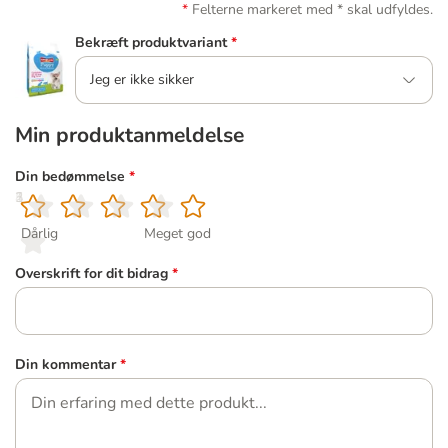
Felterne markeret med * skal udfyldes.
Bekræft produktvariant
*
Jeg er ikke sikker
Min produktanmeldelse
Din bedømmelse
*
1
2
3
4
5
Dårlig
Meget god
Overskrift for dit bidrag
*
Din kommentar
*