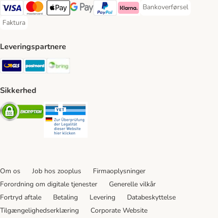
Bankoverførsel
Bankoverførsel Payment
VISA Payment Method
Mastercard Payment Method
Apply pay Payment Method
Google Pay Payment Method
paypal Payment Method
Klarna Payment Method
Faktura
Faktura Payment Method
Leveringspartnere
GLS Shipping Method
Postnord Shipping Method
Bring Shipping Method
Sikkerhed
Security
Security
Om os
Job hos zooplus
Firmaoplysninger
Forordning om digitale tjenester
Generelle vilkår
Fortryd aftale
Betaling
Levering
Databeskyttelse
Tilgængelighedserklæring
Corporate Website