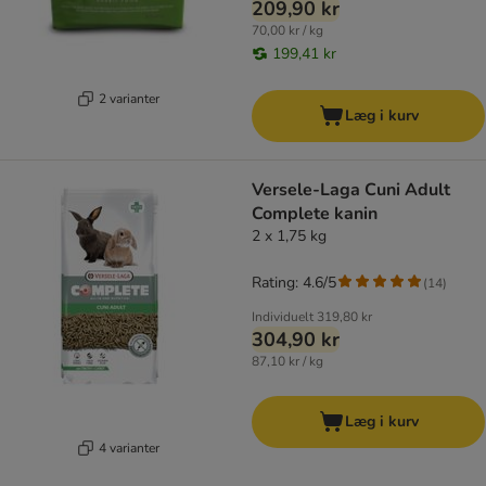
209,90 kr
70,00 kr / kg
199,41 kr
2 varianter
Læg i kurv
Versele-Laga Cuni Adult
Complete kanin
2 x 1,75 kg
Rating: 4.6/5
(
14
)
Individuelt
319,80 kr
304,90 kr
87,10 kr / kg
Læg i kurv
4 varianter