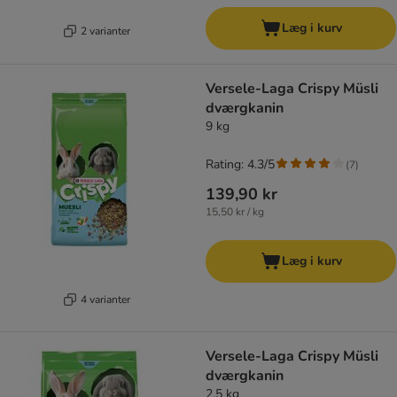
Læg i kurv
2 varianter
Versele-Laga Crispy Müsli
dværgkanin
9 kg
Rating: 4.3/5
(
7
)
139,90 kr
15,50 kr / kg
Læg i kurv
4 varianter
Versele-Laga Crispy Müsli
dværgkanin
2,5 kg