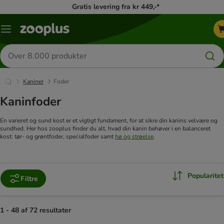
Gratis levering fra kr 449,-*
Menu
kategori
Søg
efter
produkter
Kaniner
Foder
Kaninfoder
En varieret og sund kost er et vigtigt fundament, for at sikre din kanins velvære og
sundhed. Her hos zooplus finder du alt, hvad din kanin behøver i en balanceret
kost: tør- og grøntfoder, specialfoder samt
hø og strøelse
.
Popularitet
Filtre
1 - 48 af 72 resultater