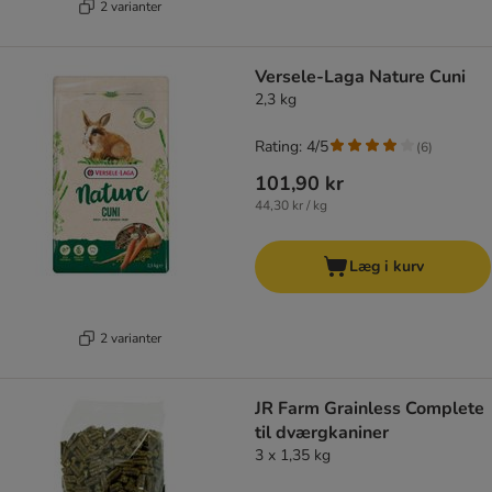
2 varianter
Versele-Laga Nature Cuni
2,3 kg
Rating: 4/5
(
6
)
101,90 kr
44,30 kr / kg
Læg i kurv
2 varianter
JR Farm Grainless Complete
til dværgkaniner
3 x 1,35 kg