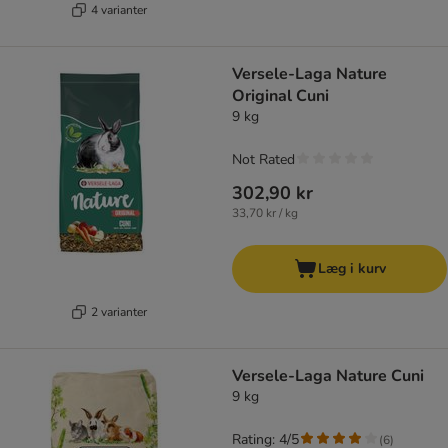
4 varianter
Versele-Laga Nature
Original Cuni
9 kg
Not Rated
302,90 kr
33,70 kr / kg
Læg i kurv
2 varianter
Versele-Laga Nature Cuni
9 kg
Rating: 4/5
(
6
)