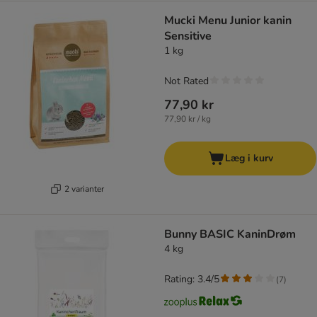
Mucki Menu Junior kanin
Sensitive
1 kg
Not Rated
77,90 kr
77,90 kr / kg
Læg i kurv
2 varianter
Bunny BASIC KaninDrøm
4 kg
Rating: 3.4/5
(
7
)