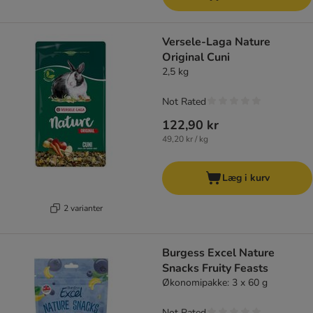
Versele-Laga Nature
Original Cuni
2,5 kg
Not Rated
122,90 kr
49,20 kr / kg
Læg i kurv
2 varianter
Burgess Excel Nature
Snacks Fruity Feasts
Økonomipakke: 3 x 60 g
Not Rated