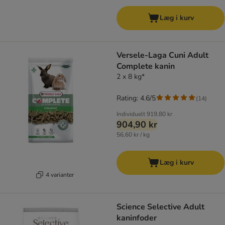
Læg i kurv
Versele-Laga Cuni Adult
Complete kanin
2 x 8 kg*
Rating: 4.6/5
(
14
)
Individuelt
919,80 kr
904,90 kr
56,60 kr / kg
Læg i kurv
4 varianter
Science Selective Adult
kaninfoder