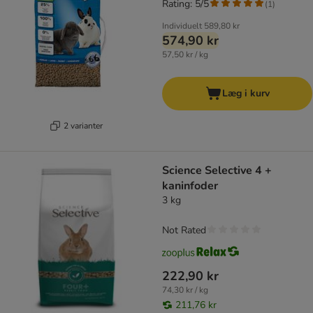
Rating: 5/5
(
1
)
Individuelt
589,80 kr
574,90 kr
57,50 kr / kg
Læg i kurv
2 varianter
Science Selective 4 +
kaninfoder
3 kg
Not Rated
222,90 kr
74,30 kr / kg
211,76 kr