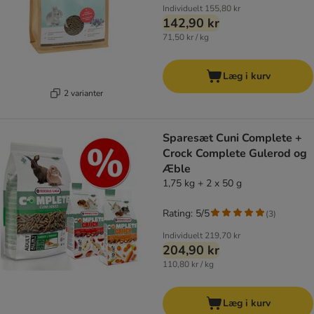
Individuelt
155,80 kr
142,90 kr
71,50 kr / kg
Læg i kurv
2 varianter
Sparesæt Cuni Complete +
Crock Complete Gulerod og
Æble
1,75 kg + 2 x 50 g
Rating: 5/5
(
3
)
Individuelt
219,70 kr
204,90 kr
110,80 kr / kg
Læg i kurv