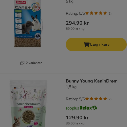
5 kg
Rating: 5/5
(
1
)
294,90 kr
59,00 kr / kg
Læg i kurv
2 varianter
Bunny Young KaninDrøm
1,5 kg
Rating: 5/5
(
2
)
129,90 kr
86,60 kr / kg