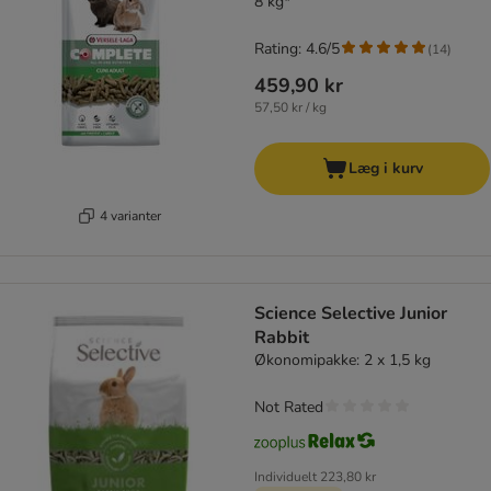
8 kg*
Rating: 4.6/5
(
14
)
459,90 kr
57,50 kr / kg
Læg i kurv
4 varianter
Science Selective Junior
Rabbit
Økonomipakke: 2 x 1,5 kg
Not Rated
Individuelt
223,80 kr