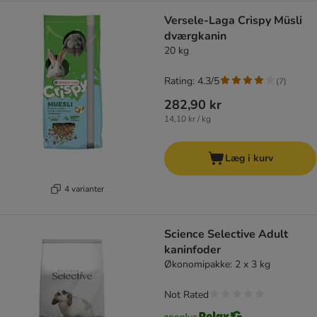
Versele-Laga Crispy Müsli
dværgkanin
20 kg
Rating: 4.3/5
(
7
)
282,90 kr
14,10 kr / kg
Læg i kurv
4 varianter
Science Selective Adult
kaninfoder
Økonomipakke: 2 x 3 kg
Not Rated