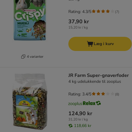
Rating: 4.3/5
(
7
)
37,90 kr
15,20 kr / kg
Læg i kurv
4 varianter
JR Farm Super-gnaverfoder
4 kg udelukkende til zooplus
Rating: 3.4/5
(
8
)
124,90 kr
31,20 kr / kg
118,66 kr