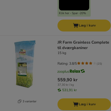
Klik her - Spar -20%
Læg i kurv
JR Farm Grainless Complete
til dværgkaniner
15 kg
Rating: 3.8/5
(
15
)
559,90 kr
37,30 kr / kg
531,91 kr
3 varianter
Læg i kurv