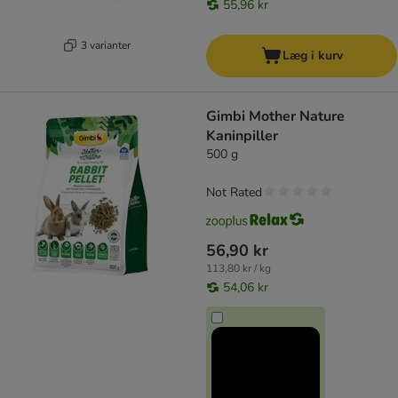
55,96 kr
3 varianter
Læg i kurv
Gimbi Mother Nature
Kaninpiller
500 g
Not Rated
56,90 kr
113,80 kr / kg
54,06 kr