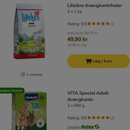
product items have been changed
Lillebro dværgkaninfoder
3 x 1 kg
Rating: 5/5
(
1
)
Individuelt
59,70 kr
49,90 kr
16,60 kr / kg
Læg i kurv
2 varianter
ooplus favorit
VITA Special Adult
dværgkanin
3 x 600 g
Rating: 5/5
(
2
)