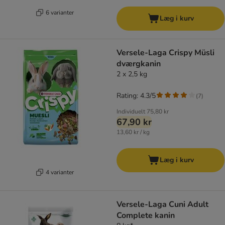
6 varianter
Læg i kurv
Versele-Laga Crispy Müsli
dværgkanin
2 x 2,5 kg
Rating: 4.3/5
(
7
)
Individuelt
75,80 kr
67,90 kr
13,60 kr / kg
Læg i kurv
4 varianter
Versele-Laga Cuni Adult
Complete kanin