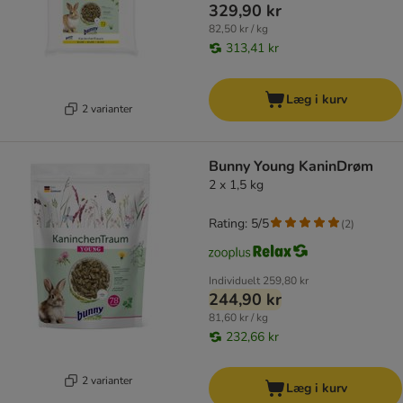
329,90 kr
82,50 kr / kg
313,41 kr
Læg i kurv
2 varianter
Bunny Young KaninDrøm
2 x 1,5 kg
Rating: 5/5
(
2
)
Individuelt
259,80 kr
244,90 kr
81,60 kr / kg
232,66 kr
2 varianter
Læg i kurv