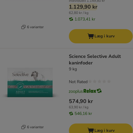
Individuelt
1.149,80 kr
1.129,90 kr
62,80 kr / kg
1.073,41 kr
6 varianter
Læg i kurv
Science Selective Adult
kaninfoder
9 kg
Not Rated
574,90 kr
63,90 kr / kg
546,16 kr
6 varianter
Læg i kurv