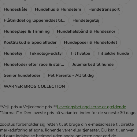
Hundeskåle
Hundehus & Hundelem
Hundetransport
Flåtmiddel og loppemiddel til hunde
Hundelegetøj
Hundepleje & Trimning
Hundehalsbånd & Hundesnor
Kosttilskud & Specialfoder
Hundeposer & Hundetoilet
Hundetøj
Teknologi-udstyr
Til hvalpe
Til ældre hunde
Hundefoder efter race & størrelse
Julemarked til hunde
Senior hundefoder
Pet Parents - Alt til dig
WARNER BROS COLLECTION
*Vejl. pris = Vejledende pris **
Leveringsbetingelserne er gældende
"Normalt" = Den laveste pris på varianten inden for de seneste 30 dage.
zooplus forbeholder sig retten til at bruge din e-mailadresse til direkte
markedsføring af egne, lignende varer eller tjenester. Du kan til enhver
tid gøre indsigelse herimod uden andre omkostninger end de