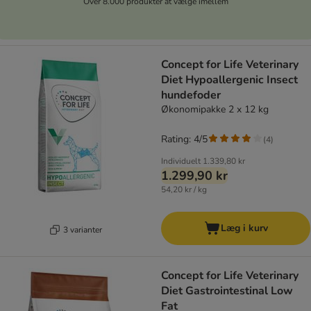
Over 8.000 produkter at vælge imellem
Concept for Life Veterinary
Diet Hypoallergenic Insect
hundefoder
Økonomipakke 2 x 12 kg
Rating: 4/5
(
4
)
Individuelt
1.339,80 kr
1.299,90 kr
54,20 kr / kg
Læg i kurv
3 varianter
Concept for Life Veterinary
Diet Gastrointestinal Low
Fat