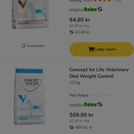
Rating: 4.2/5
(
5
)
64,90 kr
64,90 kr / kg
61,66 kr
4 varianter
Læg i kurv
Concept for Life Veterinary
Diet Weight Control
12 kg
Not Rated
509,90 kr
42,50 kr / kg
484,41 kr