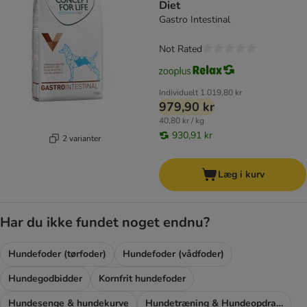
Diet
Gastro Intestinal
Not Rated
Individuelt
1.019,80 kr
979,90 kr
40,80 kr / kg
930,91 kr
2 varianter
Læg i kurv
Har du ikke fundet noget endnu?
Hundefoder (tørfoder)
Hundefoder (vådfoder)
Hundegodbidder
Kornfrit hundefoder
Hundesenge & hundekurve
Hundetræning & Hundeopdragelse