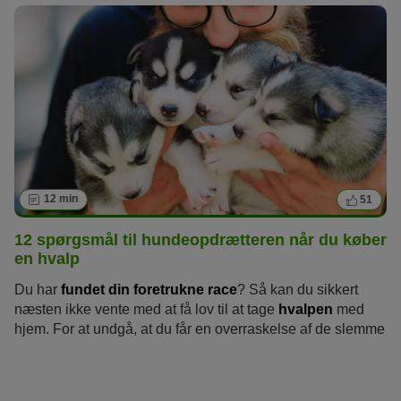
12 min
51
12 spørgsmål til hundeopdrætteren når du køber
en hvalp
Du har
fundet din foretrukne race
? Så kan du sikkert
næsten ikke vente med at få lov til at tage
hvalpen
med
hjem. For at undgå, at du får en overraskelse af de slemme
senere, bør du kun købe den valgte racehund fra en seriøs
opdrætter. Med de følgende 12 spørgsmål kan du føle
opdrætteren på tanden.