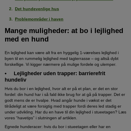
Det hundevenlige hus
Problemområder i haven
Mange muligheder: at bo i lejlighed
med en hund
En lejlighed kan være alt fra en hyggelig 1-værelses lejlighed i
byen til en rummelig lejlighed med tagterrasse – og altså dybt
forskellige. Vi kigger nærmere på mulige fordele og ulemper.
• Lejligheder uden trapper: barrierefrit
hundeliv
Hvis du bor i en lejlighed, hvor alt er på et plan, er det en stor
fordel: din hund har i så fald ikke brug for at gå på trapper. Det er
godt mens de er hvalpe. Hvad angår hunde i vækst er det
tilrådeligt at være forsigtig med trapper fordi deres led stadig er
under udvikling. Har du en have til din lejlighed i stueetagen? Læs
vores “havetips” i slutningen af artiklen.
Egnede hunderacer: hvis du bor i stueetagen eller har en