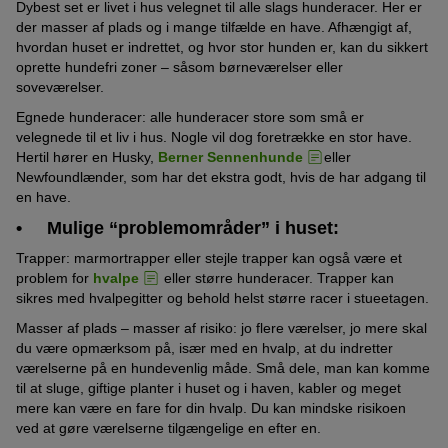
Dybest set er livet i hus velegnet til alle slags hunderacer. Her er
der masser af plads og i mange tilfælde en have. Afhængigt af,
hvordan huset er indrettet, og hvor stor hunden er, kan du sikkert
oprette hundefri zoner – såsom børneværelser eller
soveværelser.
Egnede hunderacer: alle hunderacer store som små er
velegnede til et liv i hus. Nogle vil dog foretrække en stor have.
Hertil hører en Husky,
Berner Sennenhunde
eller
Newfoundlænder, som har det ekstra godt, hvis de har adgang til
en have.
• Mulige “problemområder” i huset:
Trapper: marmortrapper eller stejle trapper kan også være et
problem for
hvalpe
eller større hunderacer. Trapper kan
sikres med hvalpegitter og behold helst større racer i stueetagen.
Masser af plads – masser af risiko: jo flere værelser, jo mere skal
du være opmærksom på, især med en hvalp, at du indretter
værelserne på en hundevenlig måde. Små dele, man kan komme
til at sluge, giftige planter i huset og i haven, kabler og meget
mere kan være en fare for din hvalp. Du kan mindske risikoen
ved at gøre værelserne tilgængelige en efter en.