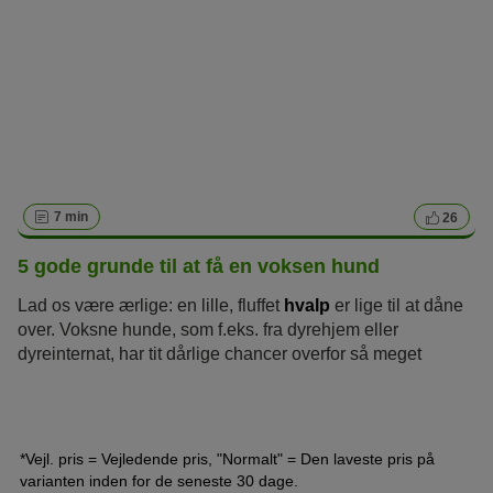
7 min
26
5 gode grunde til at få en voksen hund
Lad os være ærlige: en lille, fluffet
hvalp
er lige til at dåne
over. Voksne hunde, som f.eks. fra dyrehjem eller
dyreinternat, har tit dårlige chancer overfor så meget
nuttethed. Det er en skam, fordi det har sine fordele at få en
ældre hund. Hvad består de af og hvorfor mange
fordomme om voksne hunde ikke stemmer, kan du finde ud
af her.
*Vejl. pris = Vejledende pris, "Normalt" = Den laveste pris på
varianten inden for de seneste 30 dage.