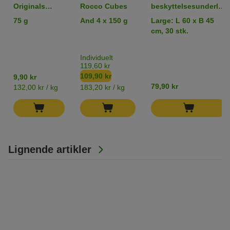
Originals
Rocco Cubes
beskyttelsesunderlag
Kyllingebryst i
til hundehvalpe
75 g
And 4 x 150 g
Large: L 60 x B 45
strimler
cm, 30 stk.
Individuelt
119,60 kr
109,90 kr
9,90 kr
79,90 kr
132,00 kr / kg
183,20 kr / kg
Lignende artikler