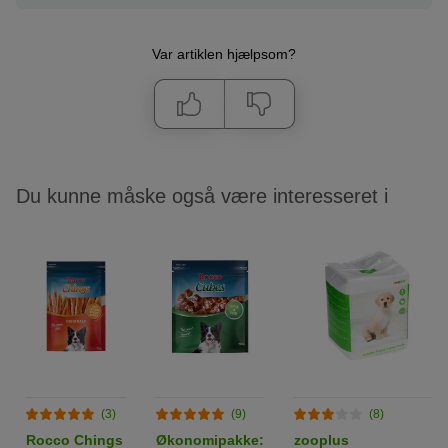
Var artiklen hjælpsom?
Du kunne måske også være interesseret i
(3)
(9)
(8)
Rocco Chings
Økonomipakke:
zooplus