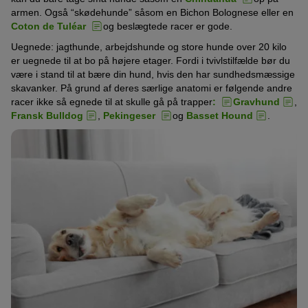
armen. Også “skødehunde” såsom en Bichon Bolognese eller en
Coton de Tuléar
og beslægtede racer er gode.
Uegnede: jagthunde, arbejdshunde og store hunde over 20 kilo
er uegnede til at bo på højere etager. Fordi i tvivlstilfælde bør du
være i stand til at bære din hund, hvis den har sundhedsmæssige
skavanker. På grund af deres særlige anatomi er følgende andre
racer ikke så egnede til at skulle gå på trapper
:
Gravhund
,
Fransk Bulldog
,
Pekingeser
og
Basset Hound
.