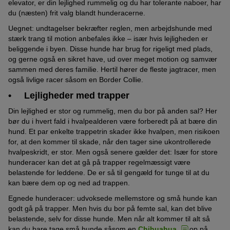
elevator, er din lejlighed rummelig og du har tolerante naboer, har
du (næsten) frit valg blandt hunderacerne.
Uegnet: undtagelser bekræfter reglen, men arbejdshunde med
stærk trang til motion anbefales ikke – især hvis lejligheden er
beliggende i byen. Disse hunde har brug for rigeligt med plads,
og gerne også en sikret have, ud over meget motion og samvær
sammen med deres familie. Hertil hører de fleste jagtracer, men
også livlige racer såsom en Border Collie.
• Lejligheder med trapper
Din lejlighed er stor og rummelig, men du bor på anden sal? Her
bør du i hvert fald i hvalpealderen være forberedt på at bære din
hund. Et par enkelte trappetrin skader ikke hvalpen, men risikoen
for, at den kommer til skade, når den tager sine ukontrollerede
hvalpeskridt, er stor. Men også senere gælder det: Især for store
hunderacer kan det at gå på trapper regelmæssigt være
belastende for leddene. De er så til gengæld for tunge til at du
kan bære dem op og ned ad trappen.
Egnede hunderacer: udvoksede mellemstore og små hunde kan
godt gå på trapper. Men hvis du bor på femte sal, kan det blive
belastende, selv for disse hunde. Men når alt kommer til alt så
kan du bare tage små hunde såsom en
Chihuahua
op på