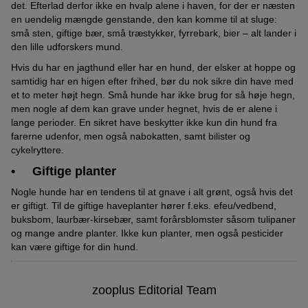
det. Efterlad derfor ikke en hvalp alene i haven, for der er næsten
en uendelig mængde genstande, den kan komme til at sluge:
små sten, giftige bær, små træstykker, fyrrebark, bier – alt lander i
den lille udforskers mund.
Hvis du har en jagthund eller har en hund, der elsker at hoppe og
samtidig har en higen efter frihed, bør du nok sikre din have med
et to meter højt hegn. Små hunde har ikke brug for så høje hegn,
men nogle af dem kan grave under hegnet, hvis de er alene i
lange perioder. En sikret have beskytter ikke kun din hund fra
farerne udenfor, men også nabokatten, samt bilister og
cykelryttere.
• Giftige planter
Nogle hunde har en tendens til at gnave i alt grønt, også hvis det
er giftigt. Til de giftige haveplanter hører f.eks. efeu/vedbend,
buksbom, laurbær-kirsebær, samt forårsblomster såsom tulipaner
og mange andre planter. Ikke kun planter, men også pesticider
kan være giftige for din hund.
zooplus Editorial Team