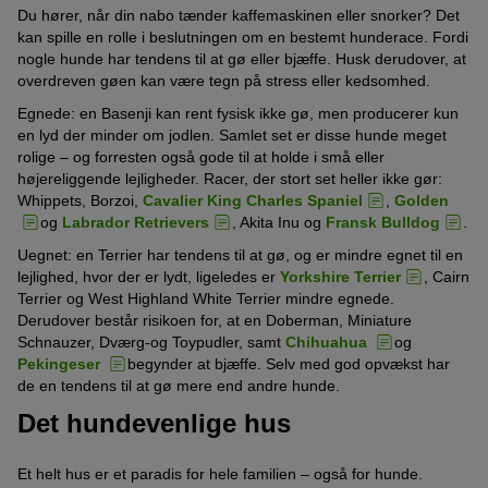
Du hører, når din nabo tænder kaffemaskinen eller snorker? Det
kan spille en rolle i beslutningen om en bestemt hunderace. Fordi
nogle hunde har tendens til at gø eller bjæffe. Husk derudover, at
overdreven gøen kan være tegn på stress eller kedsomhed.
Egnede: en Basenji kan rent fysisk ikke gø, men producerer kun
en lyd der minder om jodlen. Samlet set er disse hunde meget
rolige – og forresten også gode til at holde i små eller
højereliggende lejligheder. Racer, der stort set heller ikke gør:
Whippets, Borzoi,
Cavalier King Charles Spaniel
,
Golden
og
Labrador Retrievers
, Akita Inu og
Fransk Bulldog
.
Uegnet: en Terrier har tendens til at gø, og er mindre egnet til en
lejlighed, hvor der er lydt, ligeledes er
Yorkshire Terrier
, Cairn
Terrier og West Highland White Terrier mindre egnede.
Derudover består risikoen for, at en Doberman, Miniature
Schnauzer, Dværg-og Toypudler, samt
Chihuahua
og
Pekingeser
begynder at bjæffe. Selv med god opvækst har
de en tendens til at gø mere end andre hunde.
Det hundevenlige hus
Et helt hus er et paradis for hele familien – også for hunde.