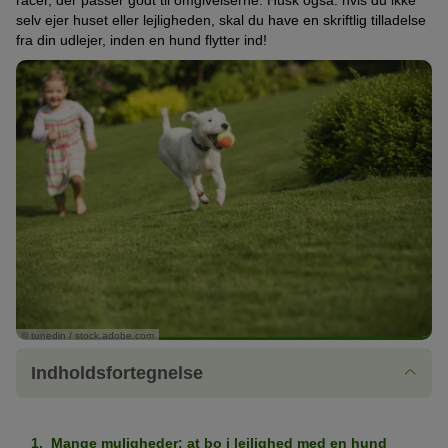
racer, der passer godt til omgivelserne. Husk også: hvis du ikke
selv ejer huset eller lejligheden, skal du have en skriftlig tilladelse
fra din udlejer, inden en hund flytter ind!
© tunedin / stock.adobe.com
Indholdsfortegnelse
Mange muligheder: at bo i lejlighed med en hund