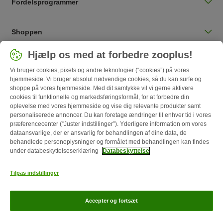
Fordelsprogrammer
Shoppen
Vælg land
Hjælp os med at forbedre zooplus!
Danmark / DK
Vi bruger cookies, pixels og andre teknologier (“cookies”) på vores
hjemmeside. Vi bruger absolut nødvendige cookies, så du kan surfe og
shoppe på vores hjemmeside. Med dit samtykke vil vi gerne aktivere
Follow zooplus
cookies til funktionelle og markedsføringsformål, for at forbedre din
oplevelse med vores hjemmeside og vise dig relevante produkter samt
personaliserede annoncer. Du kan foretage ændringer til enhver tid i vores
præferencecenter (“Juster indstillinger”). Yderligere information om vores
dataansvarlige, der er ansvarlig for behandlingen af ​​dine data, de
behandlede personoplysninger og formålet med behandlingen kan findes
under databeskyttelseserklæring
Databeskyttelse
Tilpas indstillinger
Om os
Karriere
Corporate Website
Impressum
Generelle vilkår
Accepter og fortsæt
Annulleringsformular
Betaling
Levering
Databeskyttelse
zooplus Magasin udgivet af zooplus SE © zooplus SE 2026