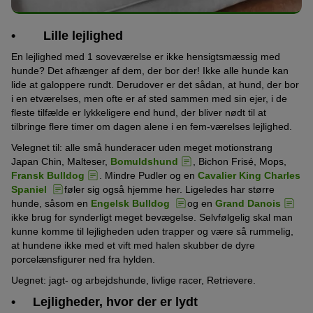
• Lille lejlighed
En lejlighed med 1 soveværelse er ikke hensigtsmæssig med
hunde? Det afhænger af dem, der bor der! Ikke alle hunde kan
lide at galoppere rundt. Derudover er det sådan, at hund, der bor
i en etværelses, men ofte er af sted sammen med sin ejer, i de
fleste tilfælde er lykkeligere end hund, der bliver nødt til at
tilbringe flere timer om dagen alene i en fem-værelses lejlighed.
Velegnet til: alle små hunderacer uden meget motionstrang
Japan Chin, Malteser,
Bomuldshund
, Bichon Frisé, Mops,
Fransk Bulldog
. Mindre Pudler og en
Cavalier King Charles
Spaniel
føler sig også hjemme her. Ligeledes har større
hunde, såsom en
Engelsk Bulldog
og en
Grand Danois
ikke brug for synderligt meget bevægelse. Selvfølgelig skal man
kunne komme til lejligheden uden trapper og være så rummelig,
at hundene ikke med et vift med halen skubber de dyre
porcelænsfigurer ned fra hylden.
Uegnet: jagt- og arbejdshunde, livlige racer, Retrievere.
• Lejligheder, hvor der er lydt