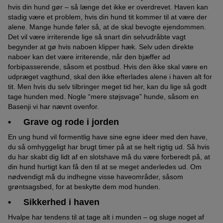
hvis din hund gør – så længe det ikke er overdrevet. Haven kan
stadig være et problem, hvis din hund tit kommer til at være der
alene. Mange hunde føler så, at de skal bevogte ejendommen.
Det vil være irriterende lige så snart din selvudråbte vagt
begynder at gø hvis naboen klipper hæk. Selv uden direkte
naboer kan det være irriterende, når den bjæffer ad
forbipasserende, såsom et postbud. Hvis den ikke skal være en
udpræget vagthund, skal den ikke efterlades alene i haven alt for
tit. Men hvis du selv tilbringer meget tid her, kan du lige så godt
tage hunden med. Nogle “mere støjsvage” hunde, såsom en
Basenji vi har nævnt ovenfor.
• Grave og rode i jorden
En ung hund vil formentlig have sine egne ideer med den have,
du så omhyggeligt har brugt timer på at se helt rigtig ud. Så hvis
du har skabt dig lidt af en slotshave må du være forberedt på, at
din hund hurtigt kan få den til at se meget anderledes ud. Om
nødvendigt må du indhegne visse haveområder, såsom
grøntsagsbed, for at beskytte dem mod hunden.
• Sikkerhed i haven
Hvalpe har tendens til at tage alt i munden – og sluge noget af