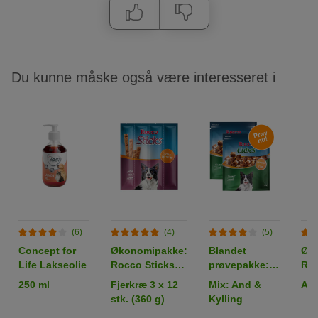
Du kunne måske også være interesseret i
(6)
(4)
(5)
Concept for
Økonomipakke:
Blandet
Øk
Life Lakseolie
Rocco Sticks
prøvepakke:
Ro
36 stk.
Rocco Cubes
250 ml
Fjerkræ 3 x 12
Mix: And &
And
stk. (360 g)
Kylling