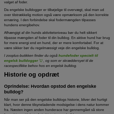
valget af foder.
Da engelske bulldogger er tilbøjelige til overvægt, skal man ud
over tilstrækkelig motion også være opmærksom på den korrekte
ernæring. I den forbindelse skal fodermængden tilpasses
hundens energibehov.
Afhængigt af din hunds aktivitetsniveau bør du helt sikkert
tilpasse mængden af foder til din bulldog. En aktive hund har brug
for mere energi end en hund, der er mere komfortabel. For at
være sikker bør du regelmæssigt veje din engelske bulldog.
I zooplus-butikken finder du også
hundefoder specielt til
engelsk bulldogger
, og som er skræddersyet til de
racespecifikke behov hos en engelsk bulldog.
Historie og opdræt
Oprindelse: Hvordan opstod den engelske
bulldog?
Når man ser på den engelske bulldogs historie, bliver det hurtigt
klart, hvor denne tilsyneladende modsigelse i dens natur kommer
fra. Næsten ingen anden hunderace har gennemgået så store