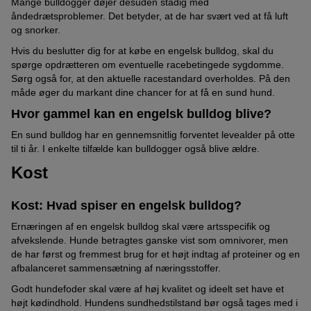
Mange bulldogger døjer desuden stadig med
åndedrætsproblemer. Det betyder, at de har svært ved at få luft
og snorker.
Hvis du beslutter dig for at købe en engelsk bulldog, skal du
spørge opdrætteren om eventuelle racebetingede sygdomme.
Sørg også for, at den aktuelle racestandard overholdes. På den
måde øger du markant dine chancer for at få en sund hund.
Hvor gammel kan en engelsk bulldog blive?
En sund bulldog har en gennemsnitlig forventet levealder på otte
til ti år. I enkelte tilfælde kan bulldogger også blive ældre.
Kost
Kost: Hvad spiser en engelsk bulldog?
Ernæringen af en engelsk bulldog skal være artsspecifik og
afvekslende. Hunde betragtes ganske vist som omnivorer, men
de har først og fremmest brug for et højt indtag af proteiner og en
afbalanceret sammensætning af næringsstoffer.
Godt hundefoder skal være af høj kvalitet og ideelt set have et
højt kødindhold. Hundens sundhedstilstand bør også tages med i