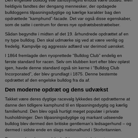
Den engelske bulldog ville sandsynligvis endda være uddød. Men
heldigvis fandtes der dengang mennesker, der opdagede
bulldoggens tilpasningsdygtige og kærlige karakter bag den
opdrættede “kamphund”-facade. Det var også disse egenskaber,
som de satte i centrum for deres nye opdrætsbestræbelser.
Sådan begyndte i midten af det 19. århundrede opdrættet af en
ny type bulldog. Den skal udmærke sig ved at være venlig og
fredelig. Kampvilje og aggressiv adfærd var derimod uønsket.
I 1864 fremlagde den nyoprettede “Bulldog Club” endelig en
første standard for racen. Selv om klubben kort efter blev opløst
igen, havde denne standard også sin kerne i “Bulldog Club
Incorporated”, der blev grundlagt i 1875. Denne bestemte
opdrættet af den engelske bulldog fra da af.
Den moderne opdræt og dens udvækst
Takket være deres dygtige racevalg lykkedes det opdrætterne at
danne den tidligere kamphund til en tilpasningsdygtig og kærlig
familiehund. Den blev også hurtigt meget populær i private
husholdninger. Den tilpasningsdygtige og markant udseende
bulldog blev dermed den britiske gentleman’s ledsagerhund – og
dermed i sidste ende en slags nationalhund i Storbritannien.