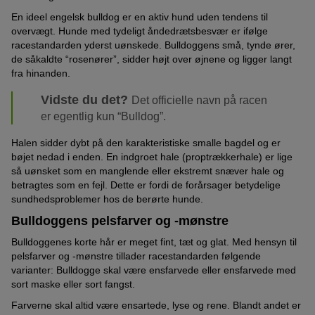
En ideel engelsk bulldog er en aktiv hund uden tendens til
overvægt. Hunde med tydeligt åndedrætsbesvær er ifølge
racestandarden yderst uønskede. Bulldoggens små, tynde ører,
de såkaldte “rosenører”, sidder højt over øjnene og ligger langt
fra hinanden.
Vidste du det?
Det officielle navn på racen
er egentlig kun “Bulldog”.
Halen sidder dybt på den karakteristiske smalle bagdel og er
bøjet nedad i enden. En indgroet hale (proptrækkerhale) er lige
så uønsket som en manglende eller ekstremt snæver hale og
betragtes som en fejl. Dette er fordi de forårsager betydelige
sundhedsproblemer hos de berørte hunde.
Bulldoggens pelsfarver og -mønstre
Bulldoggenes korte hår er meget fint, tæt og glat. Med hensyn til
pelsfarver og -mønstre tillader racestandarden følgende
varianter: Bulldogge skal være ensfarvede eller ensfarvede med
sort maske eller sort fangst.
Farverne skal altid være ensartede, lyse og rene. Blandt andet er