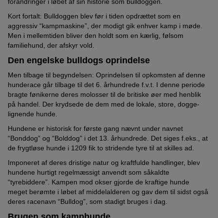
forandringer i løbet af sin historie som bulldoggen.
Kort fortalt: Bulldoggen blev før i tiden opdrættet som en
aggressiv “kampmaskine”, der modigt gik enhver kamp i møde.
Men i mellemtiden bliver den holdt som en kærlig, følsom
familiehund, der afskyr vold.
Den engelske bulldogs oprindelse
Men tilbage til begyndelsen: Oprindelsen til opkomsten af denne
hunderace går tilbage til det 6. århundrede f.v.t. I denne periode
bragte fønikerne deres molosser til de britiske øer med henblik
på handel. Der krydsede de dem med de lokale, store, dogge-
lignende hunde.
Hundene er historisk for første gang nævnt under navnet
“Bonddog” og “Bolddog” i det 13. århundrede. Det siges f.eks., at
de frygtløse hunde i 1209 fik to stridende tyre til at skilles ad.
Imponeret af deres dristige natur og kraftfulde handlinger, blev
hundene hurtigt regelmæssigt anvendt som såkaldte
“tyrebiddere”. Kampen mod okser gjorde de kraftige hunde
meget berømte i løbet af middelalderen og gav dem til sidst også
deres racenavn “Bulldog”, som stadigt bruges i dag.
Brugen som kamphunde