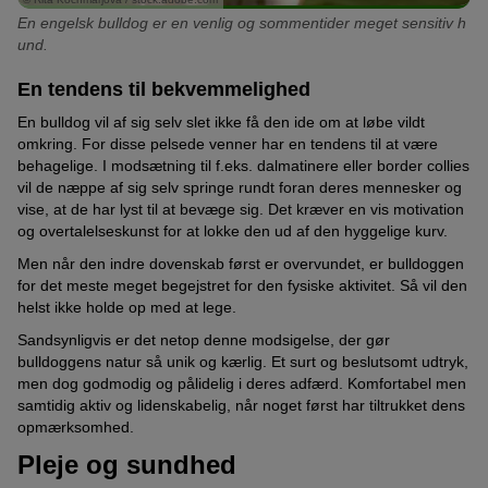
En engelsk bulldog er en venlig og sommentider meget sensitiv h
und.
En tendens til bekvemmelighed
En bulldog vil af sig selv slet ikke få den ide om at løbe vildt
omkring. For disse pelsede venner har en tendens til at være
behagelige. I modsætning til f.eks. dalmatinere eller border collies
vil de næppe af sig selv springe rundt foran deres mennesker og
vise, at de har lyst til at bevæge sig. Det kræver en vis motivation
og overtalelseskunst for at lokke den ud af den hyggelige kurv.
Men når den indre dovenskab først er overvundet, er bulldoggen
for det meste meget begejstret for den fysiske aktivitet. Så vil den
helst ikke holde op med at lege.
Sandsynligvis er det netop denne modsigelse, der gør
bulldoggens natur så unik og kærlig. Et surt og beslutsomt udtryk,
men dog godmodig og pålidelig i deres adfærd. Komfortabel men
samtidig aktiv og lidenskabelig, når noget først har tiltrukket dens
opmærksomhed.
Pleje og sundhed