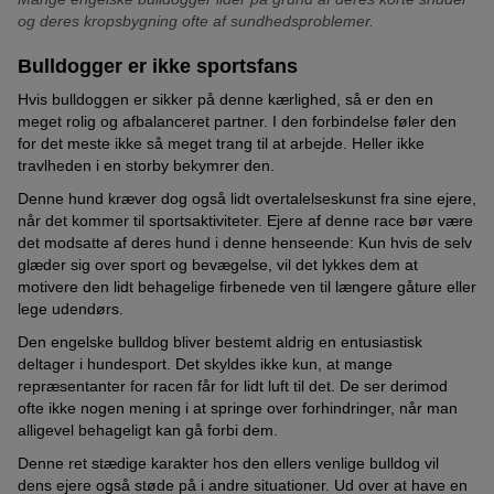
og deres kropsbygning ofte af sundhedsproblemer.
Bulldogger er ikke sportsfans
Hvis bulldoggen er sikker på denne kærlighed, så er den en
meget rolig og afbalanceret partner. I den forbindelse føler den
for det meste ikke så meget trang til at arbejde. Heller ikke
travlheden i en storby bekymrer den.
Denne hund kræver dog også lidt overtalelseskunst fra sine ejere,
når det kommer til sportsaktiviteter. Ejere af denne race bør være
det modsatte af deres hund i denne henseende: Kun hvis de selv
glæder sig over sport og bevægelse, vil det lykkes dem at
motivere den lidt behagelige firbenede ven til længere gåture eller
lege udendørs.
Den engelske bulldog bliver bestemt aldrig en entusiastisk
deltager i hundesport. Det skyldes ikke kun, at mange
repræsentanter for racen får for lidt luft til det. De ser derimod
ofte ikke nogen mening i at springe over forhindringer, når man
alligevel behageligt kan gå forbi dem.
Denne ret stædige karakter hos den ellers venlige bulldog vil
dens ejere også støde på i andre situationer. Ud over at have en