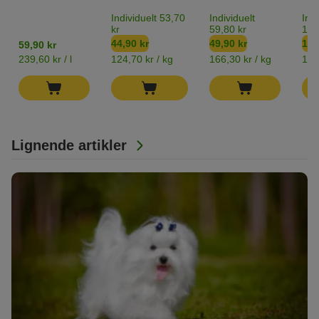
Individuelt 53,70
Individuelt
Indi
kr
59,80 kr
119
44,90 kr
49,90 kr
109
59,90 kr
239,60 kr / l
124,70 kr / kg
166,30 kr / kg
183
Lignende artikler