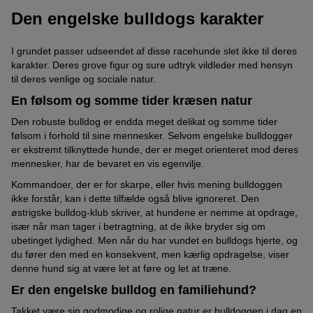
Den engelske bulldogs karakter
I grundet passer udseendet af disse racehunde slet ikke til deres
karakter. Deres grove figur og sure udtryk vildleder med hensyn
til deres venlige og sociale natur.
En følsom og somme tider kræsen natur
Den robuste bulldog er endda meget delikat og somme tider
følsom i forhold til sine mennesker. Selvom engelske bulldogger
er ekstremt tilknyttede hunde, der er meget orienteret mod deres
mennesker, har de bevaret en vis egenvilje.
Kommandoer, der er for skarpe, eller hvis mening bulldoggen
ikke forstår, kan i dette tilfælde også blive ignoreret. Den
østrigske bulldog-klub skriver, at hundene er nemme at opdrage,
især når man tager i betragtning, at de ikke bryder sig om
ubetinget lydighed. Men når du har vundet en bulldogs hjerte, og
du fører den med en konsekvent, men kærlig opdragelse, viser
denne hund sig at være let at føre og let at træne.
Er den engelske bulldog en familiehund?
Takket være sin godmodige og rolige natur er bulldoggen i dag en