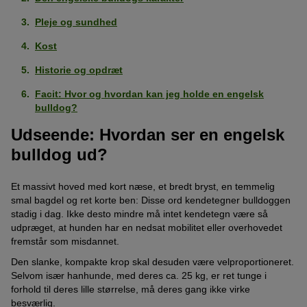
Pleje og sundhed
Kost
Historie og opdræt
Facit: Hvor og hvordan kan jeg holde en engelsk
bulldog?
Udseende: Hvordan ser en engelsk
bulldog ud?
Et massivt hoved med kort næse, et bredt bryst, en temmelig
smal bagdel og ret korte ben: Disse ord kendetegner bulldoggen
stadig i dag. Ikke desto mindre må intet kendetegn være så
udpræget, at hunden har en nedsat mobilitet eller overhovedet
fremstår som misdannet.
Den slanke, kompakte krop skal desuden være velproportioneret.
Selvom især hanhunde, med deres ca. 25 kg, er ret tunge i
forhold til deres lille størrelse, må deres gang ikke virke
besværlig.