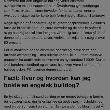
Desværre har den engelske bulldog været ekstremt
overopdrættet i de seneste årtier. Overdrevne typekendetegn
som f.eks. ekstremt store hoveder, for korte næser, enormt
rynkede ansigter og for korte ben førte i nogle tilfælde til torturavl.
Nogle dyr led af åndedræts- og frugtbarhedsproblemer. Desuden
førte de brede skuldre, de store hoveder og de smalle hofter til,
at en naturlig fødsel ikke længere var mulig hos de fleste af de på
denne måde opdrættede tæver. Andelen af kejsersnit steg til over
80 procent.
For at modvirke denne ekstreme opdræt og tortur satte den
førende avlsforening – den britiske kennel klub – trods massive
protester fra etablerede opdrættere en ny standard i 2009. Derfor
skal hundens sundhed og velvære fremover være i centrum for
bulldog-avlen. FCI overtog denne standard.
Facit: Hvor og hvordan kan jeg
holde en engelsk bulldog?
En fysisk og mentalt sund bulldog er en meget behagelig familie-
og ledsagerhund, der føler sig lige så godt tilpas i husholdninger
med én person som i en stor familie. En anden bulldog i huset vil