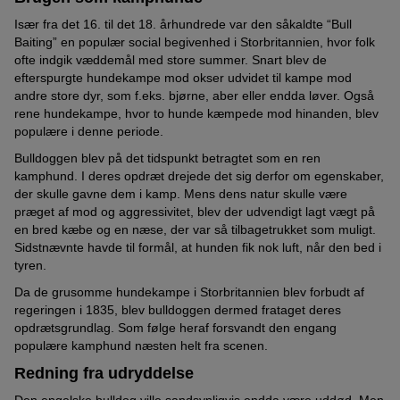
Især fra det 16. til det 18. århundrede var den såkaldte “Bull
Baiting” en populær social begivenhed i Storbritannien, hvor folk
ofte indgik væddemål med store summer. Snart blev de
efterspurgte hundekampe mod okser udvidet til kampe mod
andre store dyr, som f.eks. bjørne, aber eller endda løver. Også
rene hundekampe, hvor to hunde kæmpede mod hinanden, blev
populære i denne periode.
Bulldoggen blev på det tidspunkt betragtet som en ren
kamphund. I deres opdræt drejede det sig derfor om egenskaber,
der skulle gavne dem i kamp. Mens dens natur skulle være
præget af mod og aggressivitet, blev der udvendigt lagt vægt på
en bred kæbe og en næse, der var så tilbagetrukket som muligt.
Sidstnævnte havde til formål, at hunden fik nok luft, når den bed i
tyren.
Da de grusomme hundekampe i Storbritannien blev forbudt af
regeringen i 1835, blev bulldoggen dermed frataget deres
opdrætsgrundlag. Som følge heraf forsvandt den engang
populære kamphund næsten helt fra scenen.
Redning fra udryddelse