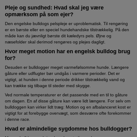
Pleje og sundhed: Hvad skal jeg være
opmærksom på som ejer?
Den engelske bulldogs pelspleje er uproblematisk. Til rengøring
er en børste eller en speciel hundehandske tilstrækkelig. På den
måde kan du jævnligt børste dit kæledyrs pels. Øjne og
næsefolder skal derimod rengøres og plejes dagligt.
Hvor meget motion har en engelsk bulldog brug
for?
Desuden er bulldogger meget varmefølsomme hunde. Længere
gåture eller udflugter bør undgås i varmere perioder. Det er
vigtigt, at hunden i denne periode drikker tilstrækkelig vand og
kan trække sig tilbage til steder med skygge.
Ved normale temperaturer er det passende med en til to gåture
om dagen. En af disse gåture kan være lidt længere. For selv om
bulldoggen kan virker lidt træg: Motion og en afbalanceret kost er
vigtigt for at forebygge overvægt, som desværre ofte forekommer
i denne race.
Hvad er almindelige sygdomme hos bulldogger?