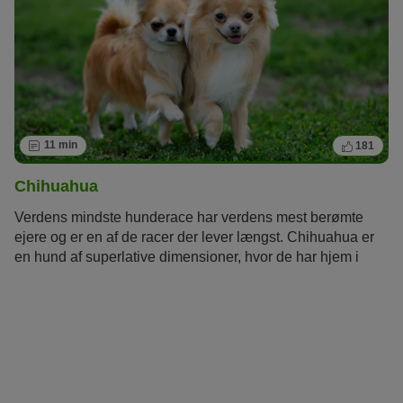
11 min
181
Chihuahua
Verdens mindste hunderace har verdens mest berømte
ejere og er en af de racer der lever længst. Chihuahua er
en hund af superlative dimensioner, hvor de har hjem i
Madonnas, Britney Spears' eller Paris Hiltons håndtasker.
Den mexicanske racehund er meget mere end en
luksuriøs skødehund.