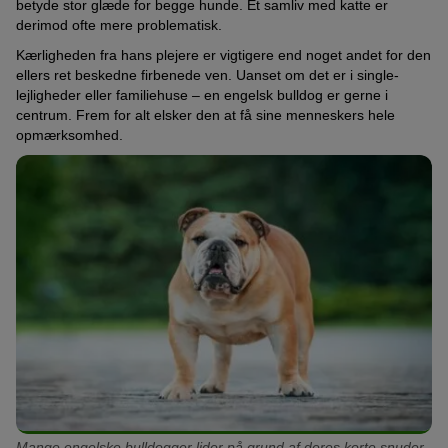
betyde stor glæde for begge hunde. Et samliv med katte er
derimod ofte mere problematisk.
Kærligheden fra hans plejere er vigtigere end noget andet for den
ellers ret beskedne firbenede ven. Uanset om det er i single-
lejligheder eller familiehuse – en engelsk bulldog er gerne i
centrum. Frem for alt elsker den at få sine menneskers hele
opmærksomhed.
Mange engelske bulldogger lider på grund af deres korte snuder