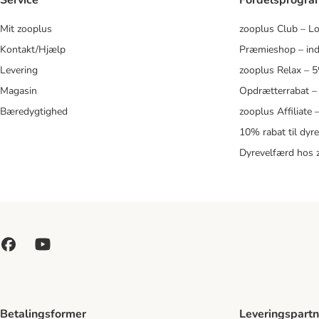
Service
Fordelsprogr
Mit zooplus
zooplus Club – L
Kontakt/Hjælp
Præmieshop – ind
Levering
zooplus Relax – 
Magasin
Opdrætterrabat –
Bæredygtighed
zooplus Affiliate
10% rabat til dyr
Dyrevelfærd hos 
Betalingsformer
Leveringspartn