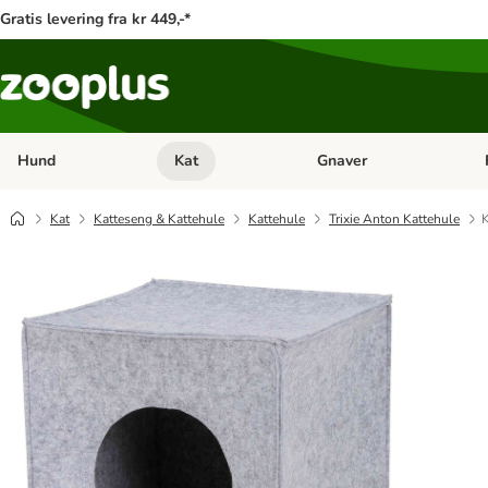
Gratis levering fra kr 449,-*
Hund
Kat
Gnaver
Åben kategori menu: Hund
Åben kategori menu: Kat
Åb
Kat
Katteseng & Kattehule
Kattehule
Trixie Anton Kattehule