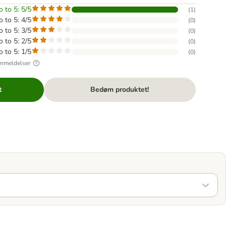
o to 5: 5/5
(
1
)
o to 5: 4/5
(
0
)
o to 5: 3/5
(
0
)
o to 5: 2/5
(
0
)
o to 5: 1/5
(
0
)
anmeldelser
t
Bedøm produktet!