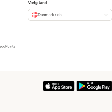
Vælg land
Danmark / da
 zooPoints