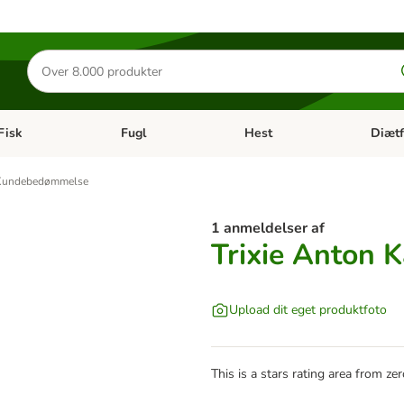
Søg
efter
produkter
Fisk
Fugl
Hest
Diætf
en kategori menu: Gnaver
Åben kategori menu: Fisk
Åben kategori menu: Fugl
Åben ka
Kundebedømmelse
1 anmeldelser af
Trixie Anton K
Upload dit eget produktfoto
This is a stars rating area from zer