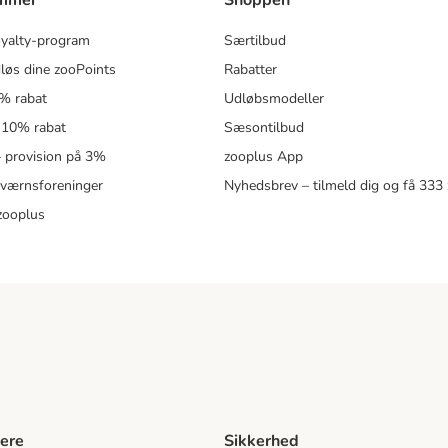
ammer
Shoppen
oyalty-program
Særtilbud
løs dine zooPoints
Rabatter
5% rabat
Udløbsmodeller
 10% rabat
Sæsontilbud
 – provision på 3%
zooplus App
eværnsforeninger
Nyhedsbrev – tilmeld dig og få 333
zooplus
ere
Sikkerhed