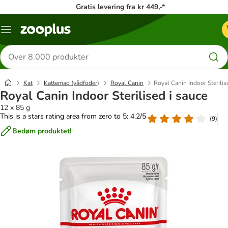
Gratis levering fra kr 449,-*
Menu
kategori
Søg
efter
produkter
Kat
Kattemad (vådfoder)
Royal Canin
Royal Canin Indoor Sterilis
Royal Canin Indoor Sterilised i sauce
12 x 85 g
This is a stars rating area from zero to 5: 4.2/5
(
9
)
Bedøm produktet!