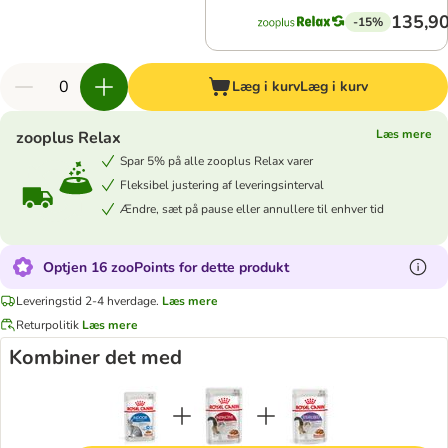
135,90
-15%
Læg i kurv
Læg i kurv
Læs mere
zooplus Relax
Spar 5% på alle zooplus Relax varer
Fleksibel justering af leveringsinterval
Ændre, sæt på pause eller annullere til enhver tid
Optjen 16 zooPoints for dette produkt
Leveringstid 2-4 hverdage.
Læs mere
Returpolitik
Læs mere
Kombiner det med