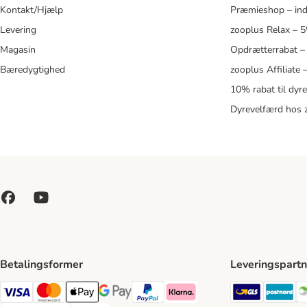
Kontakt/Hjælp
Præmieshop – ind
Levering
zooplus Relax – 
Magasin
Opdrætterrabat –
Bæredygtighed
zooplus Affiliate
10% rabat til dyr
Dyrevelfærd hos 
Betalingsformer
Leveringspartn
GLS Ship
Po
VISA Payment Method
Mastercard Payment Method
Apply pay Payment Method
Google Pay Payment Method
paypal Payment Method
Klarna Payment Method