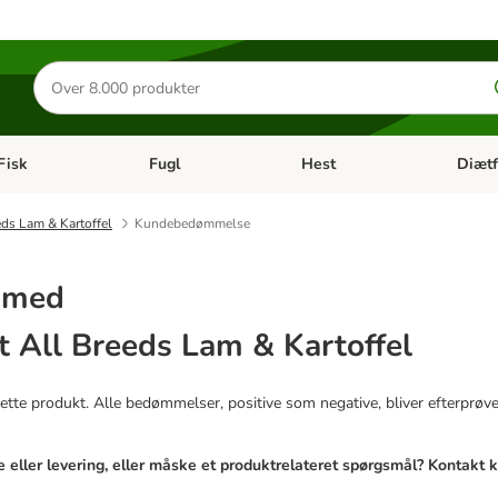
Søg
efter
produkter
Fisk
Fugl
Hest
Diætf
en kategori menu: Gnaver
Åben kategori menu: Fisk
Åben kategori menu: Fugl
Åben ka
ds Lam & Kartoffel
Kundebedømmelse
r med
 All Breeds Lam & Kartoffel
tte produkt. Alle bedømmelser, positive som negative, bliver efterprøvet 
 eller levering, eller måske et produktrelateret spørgsmål? Kontakt 