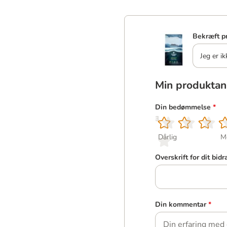
Bekræft p
Jeg er ik
Min produktan
Din bedømmelse
*
1
2
3
4
5
Dårlig
M
Overskrift for dit bidr
Din kommentar
*