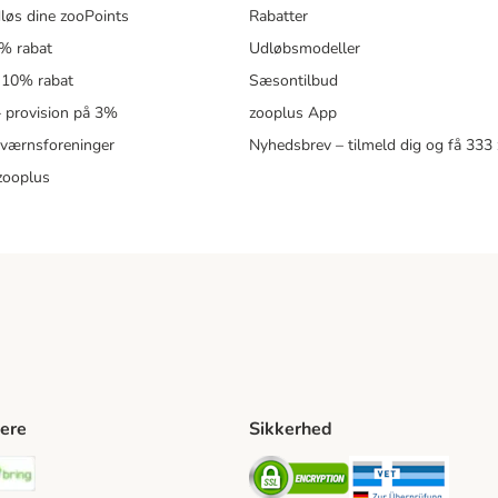
løs dine zooPoints
Rabatter
5% rabat
Udløbsmodeller
 10% rabat
Sæsontilbud
 – provision på 3%
zooplus App
eværnsforeninger
Nyhedsbrev – tilmeld dig og få 333
zooplus
ere
Sikkerhed
ping Method
stnord Shipping Method
Bring Shipping Method
Security
Securit