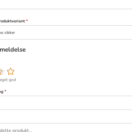
roduktvariant
*
ke sikker
meldelse
eget god
ag
*