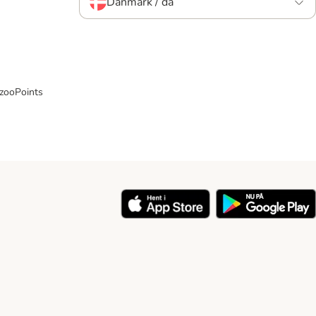
Danmark / da
 zooPoints
y