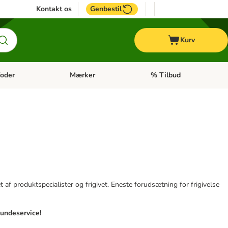
Kontakt os
Genbestil
Kurv
oder
Mærker
% Tilbud
tegori menu: Hest
Åben kategori menu: Diætfoder
Åben kategori menu: Mærk
af produktspecialister og frigivet. Eneste forudsætning for frigivelse
kundeservice!