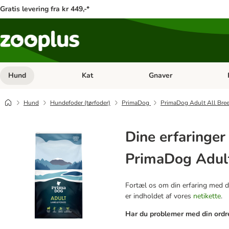
Gratis levering fra kr 449,-*
Hund
Kat
Gnaver
Åben kategori menu: Hund
Åben kategori menu: Kat
Åb
Hund
Hundefoder (tørfoder)
PrimaDog
PrimaDog Adult All Bree
Dine erfaringe
PrimaDog Adult
Fortæl os om din erfaring med de
er indholdet af vores
netikette
.
Har du problemer med din ordre