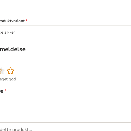
roduktvariant
*
ke sikker
meldelse
eget god
ag
*