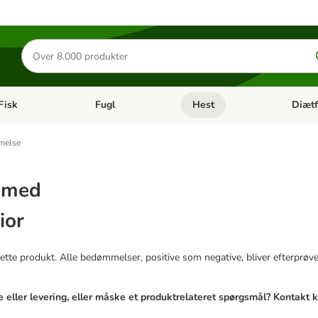
Søg
efter
produkter
Fisk
Fugl
Hest
Diætf
en kategori menu: Gnaver
Åben kategori menu: Fisk
Åben kategori menu: Fugl
Åben ka
melse
r med
ior
tte produkt. Alle bedømmelser, positive som negative, bliver efterprøvet 
 eller levering, eller måske et produktrelateret spørgsmål? Kontakt 