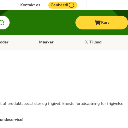
Kontakt os
Genbestil
Kurv
oder
Mærker
% Tilbud
tegori menu: Hest
Åben kategori menu: Diætfoder
Åben kategori menu: Mærk
af produktspecialister og frigivet. Eneste forudsætning for frigivelse
kundeservice!