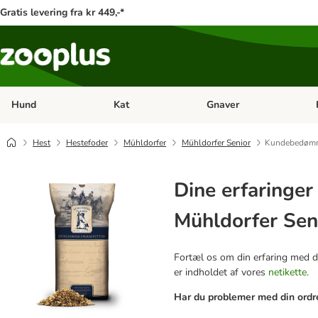
Gratis levering fra kr 449,-*
Hund
Kat
Gnaver
Åben kategori menu: Hund
Åben kategori menu: Kat
Åb
Hest
Hestefoder
Mühldorfer
Mühldorfer Senior
Kundebedøm
Dine erfaringe
Mühldorfer Sen
Fortæl os om din erfaring med de
er indholdet af vores
netikette
.
Har du problemer med din ordre