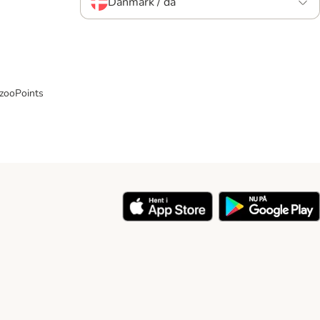
Danmark / da
 zooPoints
y