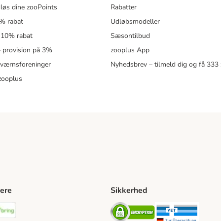
løs dine zooPoints
Rabatter
5% rabat
Udløbsmodeller
 10% rabat
Sæsontilbud
 – provision på 3%
zooplus App
eværnsforeninger
Nyhedsbrev – tilmeld dig og få 333
zooplus
ere
Sikkerhed
ping Method
stnord Shipping Method
Bring Shipping Method
Security
Securit