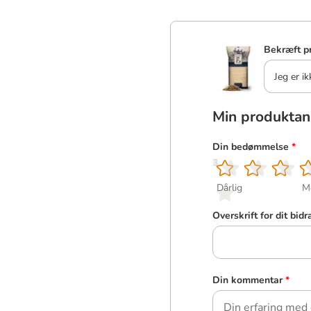
Bekræft p
Jeg er ik
Min produktan
Din bedømmelse
*
1
2
3
4
5
Dårlig
M
Overskrift for dit bidr
Din kommentar
*