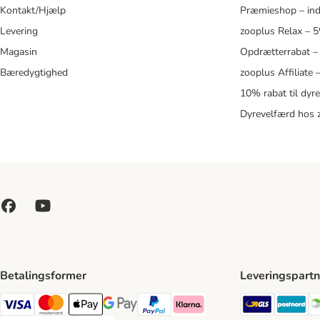
Kontakt/Hjælp
Præmieshop – ind
Levering
zooplus Relax – 
Magasin
Opdrætterrabat –
Bæredygtighed
zooplus Affiliate
10% rabat til dyr
Dyrevelfærd hos 
Betalingsformer
Leveringspartn
GLS Ship
Po
VISA Payment Method
Mastercard Payment Method
Apply pay Payment Method
Google Pay Payment Method
paypal Payment Method
Klarna Payment Method