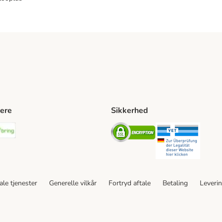
ere
Sikkerhed
ping Method
stnord Shipping Method
Bring Shipping Method
Security
Securit
le tjenester
Generelle vilkår
Fortryd aftale
Betaling
Leveri