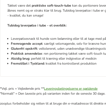
Takket være det
praktiske soft-touch-tube
kan du portionere lever
åbnes nemt og er straks klar til brug. Tubidog leverpølse i tube er
- kvalitet, du kan smage!
Tubidog leverpølse i tube - et overblik:
Leverpølsesnack til hunde som belønning eller til at tage med på
Fremragende accept
: særligt velsmagende, selv for kræsne hu
Glutenfri opskrift
: veltolereret, uden unødvendige tilsætningsst
Praktisk anvendelse
: ren portionering takket være soft-touch t
Alsidig brug
: perfekt til træning eller indgivelse af medicin
Fremstillet i Tyskland:
kvalitet fra kontrolleret produktion
*Vejl. pris = Vejledende pris **
Leveringsbetingelserne er gældende
"Normalt" = Den laveste pris på varianten inden for de seneste 30 dage.
zooplus forbeholder sig retten til at bruge din e-mailadresse til direkt