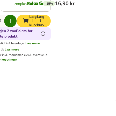
16,90 kr
-15%
Læg
Læg
i
i
kurv
kurv
jen 2 zooPoints for
te produkt
stid 2-4 hverdage.
Læs mere
tik
Læs mere
er inkl. moms
men ekskl. eventuelle
mkostninger