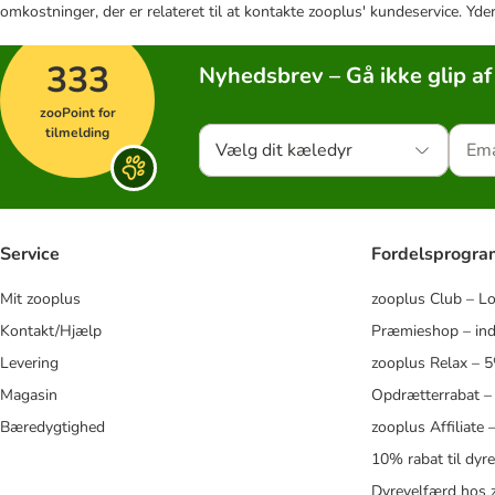
omkostninger, der er relateret til at kontakte zooplus' kundeservice. Yde
333
Nyhedsbrev – Gå ikke glip af
zooPoint for
tilmelding
Vælg dit kæledyr
Service
Fordelsprogr
Mit zooplus
zooplus Club – L
Kontakt/Hjælp
Præmieshop – ind
Levering
zooplus Relax – 
Magasin
Opdrætterrabat –
Bæredygtighed
zooplus Affiliate
10% rabat til dyr
Dyrevelfærd hos 