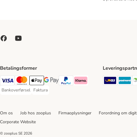
Betalingsformer
Leveringspartn
GLS Ship
Po
VISA Payment Method
Mastercard Payment Method
Apply pay Payment Method
Google Pay Payment Method
paypal Payment Method
Klarna Payment Method
Bankoverførsel
Faktura
Bankoverførsel Payment Method
Faktura Payment Method
Om os
Job hos zooplus
Firmaoplysninger
Forordning om digita
Corporate Website
© zooplus SE
2026