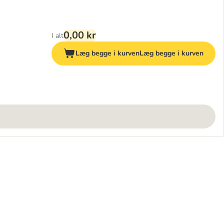
0,00 kr
I alt
Læg begge i kurven
Læg begge i kurven