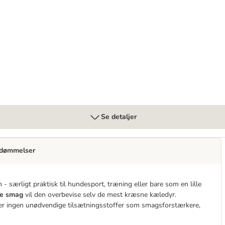
toffel, æble og gulerod
Se detaljer
dømmelser
 - særligt praktisk til hundesport, træning eller bare som en lille
se smag
vil den overbevise selv de mest kræsne kæledyr.
r ingen unødvendige tilsætningsstoffer som smagsforstærkere,