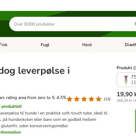
Søg
efter
produkter
Fisk
Fugl
Hest
Diætf
en kategori menu: Gnaver
Åben kategori menu: Fisk
Åben kategori menu: Fugl
Åben ka
dog leverpølse i
Produkt (
75
1
19,90 
tars rating area from zero to 5: 4.7/5
(
12
)
265,30 kr / 
produktet!
leverpølse til hunde i en praktisk soft-touch tube, ideel til
, på hundeskolen eller bare som en godbid mellem
 glutenfri, uden konserveringsmidler
information