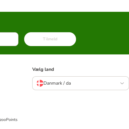
Tilmeld
Vælg land
Danmark / da
 zooPoints