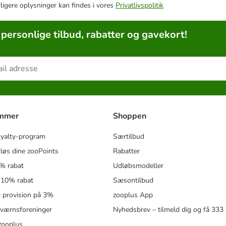
rligere oplysninger kan findes i vores
Privatlivspolitik
 personlige tilbud, rabatter og gavekort!
ammer
Shoppen
oyalty-program
Særtilbud
løs dine zooPoints
Rabatter
5% rabat
Udløbsmodeller
 10% rabat
Sæsontilbud
 – provision på 3%
zooplus App
eværnsforeninger
Nyhedsbrev – tilmeld dig og få 333
zooplus