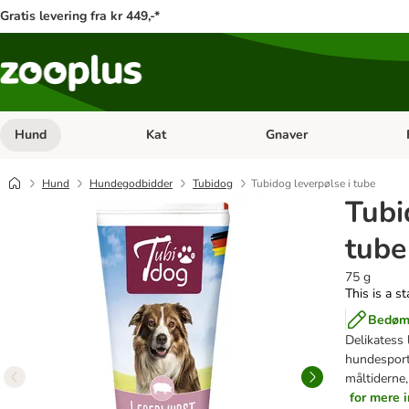
Gratis levering fra kr 449,-*
Hund
Kat
Gnaver
Åben kategori menu: Hund
Åben kategori menu: Kat
Åb
Hund
Hundegodbidder
Tubidog
Tubidog leverpølse i tube
Tubi
tube
75 g
This is a s
Bedøm 
Delikatess 
hundesport
måltiderne,
for mere 