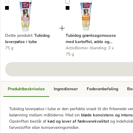
Tubidog leverpølse i tube
Tubidog grøntsagsmousse med kar
Dette produkt
:
Tubidog
Tubidog grøntsagsmousse
leverpølse i tube
med kartoffel, æble og
75 g
gulerod
ActivBiome+ blanding: 3 x
75 g
Produktbeskrivelse
Ingredienser
Foderanbefaling
Be
Tubidog leverpølse i tube er den perfekte snack til din firbenede ven
belønning mellem måltiderne. Med sin
bløde konsistens og inten
Opskriften består af
kød og lever af fødevarekvalitet
og indeholde
farvestoffer eller konserveringsmidler.