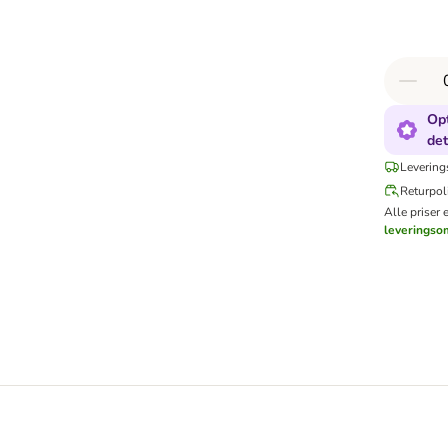
Opt
det
Levering
Returpoli
Alle priser 
leveringso