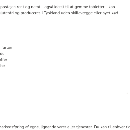
postejen rent og nemt - også ideelt til at gemme tabletter - kan
 glutenfri og produceres i Tyskland uden skillevægge eller syet kød
 farten
nde
offer
ube
e markedsføring af egne, lignende varer eller tjenester. Du kan til enhve