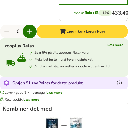
433,40
-15%
Læg i kurv
Læg i kurv
Læs mere
zooplus Relax
Spar 5% på alle zooplus Relax varer
Fleksibel justering af leveringsinterval
Ændre, sæt på pause eller annullere til enhver tid
Optjen 51 zooPoints for dette produkt
Leveringstid 2-4 hverdage.
Læs mere
Returpolitik
Læs mere
Kombiner det med