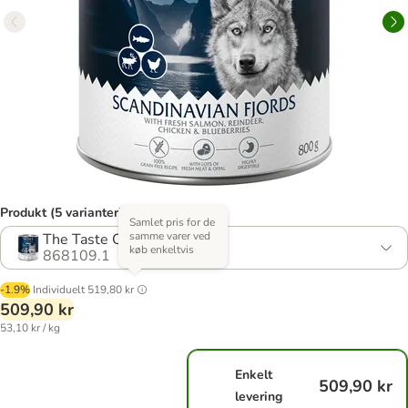
Produkt (5 varianter)
Samlet pris for de
samme varer ved
The Taste Of Scandinavia
køb enkeltvis
868109.1
-1.9%
Individuelt
519,80 kr
509,90 kr
53,10 kr / kg
Enkelt
509,90 kr
levering