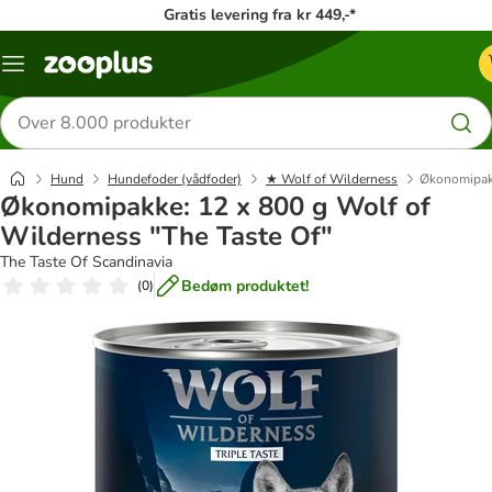
Gratis levering fra kr 449,-*
Menu
kategori
Søg
efter
produkter
Hund
Hundefoder (vådfoder)
★ Wolf of Wilderness
Økonomipakk
Økonomipakke: 12 x 800 g Wolf of
Wilderness "The Taste Of"
The Taste Of Scandinavia
Bedøm produktet!
(
0
)