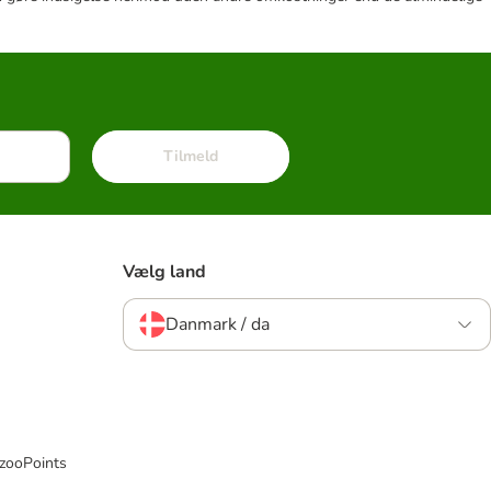
Tilmeld
Vælg land
Danmark / da
 zooPoints