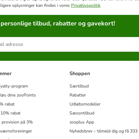
rligere oplysninger kan findes i vores
Privatlivspolitik
 personlige tilbud, rabatter og gavekort!
ammer
Shoppen
oyalty-program
Særtilbud
løs dine zooPoints
Rabatter
5% rabat
Udløbsmodeller
 10% rabat
Sæsontilbud
 – provision på 3%
zooplus App
eværnsforeninger
Nyhedsbrev – tilmeld dig og få 333