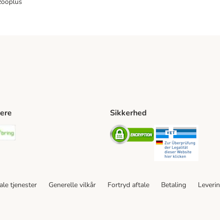
zooplus
ere
Sikkerhed
ping Method
stnord Shipping Method
Bring Shipping Method
Security
Securit
le tjenester
Generelle vilkår
Fortryd aftale
Betaling
Leveri