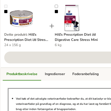
Hill's Prescription Diet i/d Stress Mini Digestive Care med kylling
Hill's Prescription Diet i/d Digesti
Dette produkt
:
Hill's
Hill's Prescription Diet i/d
Prescription Diet i/d Stress
Digestive Care Stress Mini
Mini Digestive Care med
24 x 156 g
6 kg
kylling
Produktbeskrivelse
Ingredienser
Foderanbefaling
Ved køb af det udvalgte veterinærfoder bekræfter du, at dit kæledyr er bl
veterinærfoder på grundlag af en diagnose, og at du har læst og forstået 
brug eller inden forlængelse af brugsperioden.