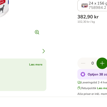
24 x 156 
758984.2
382,90 kr
102,30 kr / kg
Læs mere
Optjen 38 zo
Leveringstid 2-4 hv
Returpolitik
Læs m
Alle priser er inkl. mo