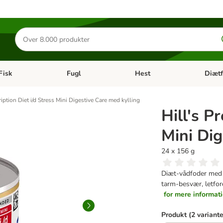
Søg
efter
produkter
Fisk
Fugl
Hest
Diætf
en kategori menu: Gnaver
Åben kategori menu: Fisk
Åben kategori menu: Fugl
Åben ka
ription Diet i/d Stress Mini Digestive Care med kylling
Hill's Pr
Mini Dig
24 x 156 g
Diæt-vådfoder med l
tarm-besvær, letford
for mere informat
Produkt (2 variante