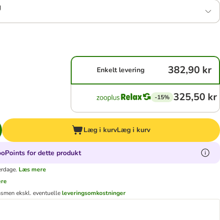
g
382,90 kr
Enkelt levering
325,50 kr
-15%
Læg i kurv
Læg i kurv
oPoints for dette produkt
erdage.
Læs mere
ere
ms
men ekskl. eventuelle
leveringsomkostninger