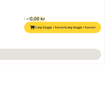
0,00 kr
I alt
Læg begge i kurven
Læg begge i kurven