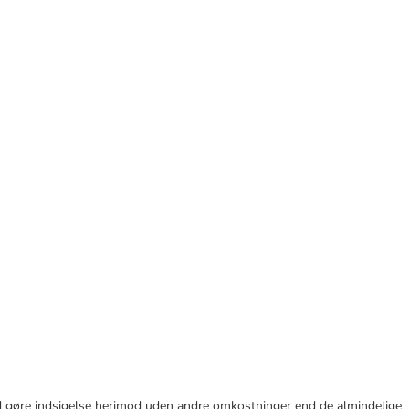
r tid gøre indsigelse herimod uden andre omkostninger end de almindelige