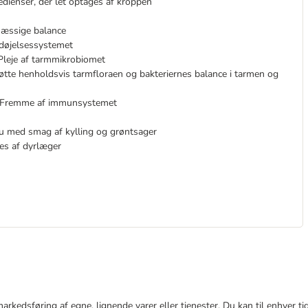
redienser, der let optages af kroppen
mæssige balance
rdøjelsessystemet
 Pleje af tarmmikrobiomet
tte henholdsvis tarmfloraen og bakteriernes balance i tarmen og
l Fremme af immunsystemet
u med smag af kylling og grøntsager
res af dyrlæger
e markedsføring af egne, lignende varer eller tjenester. Du kan til enhve