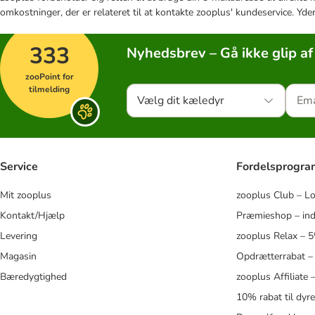
omkostninger, der er relateret til at kontakte zooplus' kundeservice. Yde
333
Nyhedsbrev – Gå ikke glip af
zooPoint for
tilmelding
Vælg dit kæledyr
Service
Fordelsprogr
Mit zooplus
zooplus Club – L
Kontakt/Hjælp
Præmieshop – ind
Levering
zooplus Relax – 
Magasin
Opdrætterrabat –
Bæredygtighed
zooplus Affiliate
10% rabat til dyr