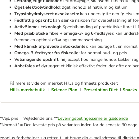
Letfordøjeligt fuldfoder
: letfordøjelige, skånsomt tilberedte ing
Øget elektrolytindhold:
øget indhold af natrium og kalium
Trypsinhydrolyseret oksekasein:
kan understøtte den følelses
Fedtfattig opskrift:
kan sænke risikoen for overbelastning af fo
ActivBiome+ teknologi:
Specialblanding af præbiotiske fibre til
Med præbiotiske fibre + omega-3- og 6-fedtsyrer:
kan understø
fremme en optimal afføringssammensætning
Med klinisk afprøvede antioxidanter:
kan bidrage til en norma
Omega-3-fedtsyrer fra fiskeolie:
for normal hud- og pels
Velsmagende opskrift:
høj accept hos mange hunde, lækker rag
Anbefales af
dyrlæger: et klinisk effektivt foder, der ofte ordine
Få mere at vide om mærket Hill's og firmaets produkter:
Hill's mærkebutik
I
Science Plan
I
Prescription Diet
I
Snacks
*Vejl. pris = Vejledende pris **
Leveringsbetingelserne er gældende
"Normalt" = Den laveste pris på varianten inden for de seneste 30 dage.
zooplus forbeholder sig retten til at bruge din e-mailadresse til direkt