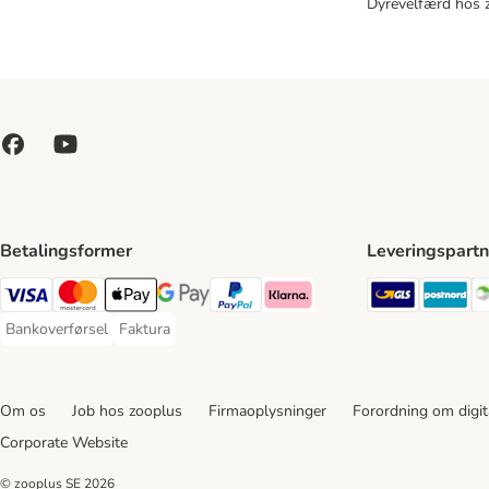
Dyrevelfærd hos 
Betalingsformer
Leveringspartn
GLS Ship
Po
VISA Payment Method
Mastercard Payment Method
Apply pay Payment Method
Google Pay Payment Method
paypal Payment Method
Klarna Payment Method
Bankoverførsel
Faktura
Bankoverførsel Payment Method
Faktura Payment Method
Om os
Job hos zooplus
Firmaoplysninger
Forordning om digita
Corporate Website
© zooplus SE
2026