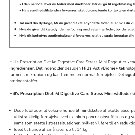
• I den periode, hvor du fodrer med diætfoder, bør du gå til regelmæssig
• Hvis sundhedstilstanden forværres, skal du omgående kontakte en dyrl
Tal med din dyrlæge, før du giver dit kæledyr dette foder, eller hvis du v
Hvis du giver dit kæledyr denne fodring med veterinærfoder, bør du regel
Hvis dit kæledyrs sundhedstilstand forværres, skal du straks kontakte din
Hill's Prescription Diet i/d Digestive Care Stress Mini Ragout er ke
ingredienser.
Det indeholder desuden
Hill's ActivBiome+ teknolo
tarmens mikrobiom og kan fremme en normal fordøjelse. Det
øged
næringsstoffer.
Hill's Prescription Diet i/d Digestive Care Stress Mini vådfoder ti
Diæt-fuldfoder til voksne hunde til mindskelse af akutte absor
utilstrækkelig fordøjelse, ved eksokrin pancreasinsufficiens og 
samt som støtte i stresssituationer, hvilket vil føre til en redu
Ideel til hunde af små racer op til 14 kg