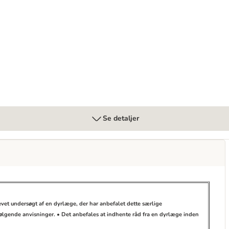
ve Care Stress Mini
Se detaljer
evet undersøgt af en dyrlæge, der har anbefalet dette særlige
følgende anvisninger. • Det anbefales at indhente råd fra en dyrlæge inden