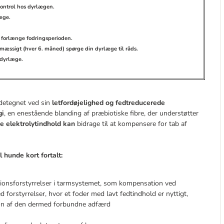
 kontrol hos dyrlægen.
æge.
il forlænge fodringsperioden.
mæssigt (hver 6. måned) spørge din dyrlæge til råds.
 dyrlæge.
ndetegnet ved sin
letfordøjelighed og fedtreducerede
gi
, en enestående blanding af præbiotiske fibre, der understøtter
e elektrolytindhold kan
bidrage til at kompensere for tab af
l hunde kort fortalt:
ptionsforstyrrelser i tarmsystemet, som kompensation ved
ved
forstyrrelser
, hvor et foder med lavt fedtindhold er nyttigt,
ktion af den dermed forbundne adfærd