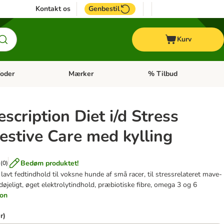
Kontakt os
Genbestil
Kurv
oder
Mærker
% Tilbud
tegori menu: Hest
Åben kategori menu: Diætfoder
Åben kategori menu: Mærk
escription Diet i/d Stress
estive Care med kylling
Bedøm produktet!
(
0
)
avt fedtindhold til voksne hunde af små racer, til stressrelateret mave-
øjeligt, øget elektrolytindhold, præbiotiske fibre, omega 3 og 6
ion
r)