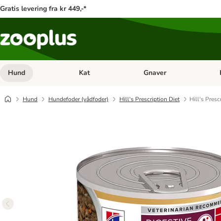
Gratis levering fra kr 449,-*
Hund
Kat
Gnaver
Åben kategori menu: Hund
Åben kategori menu: Kat
Åb
Hund
Hundefoder (vådfoder)
Hill's Prescription Diet
Hill's Presc