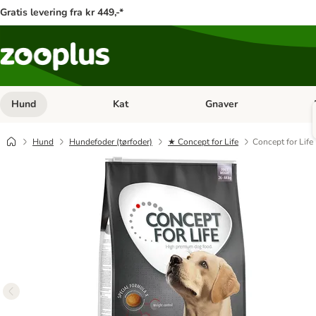
Gratis levering fra kr 449,-*
Hund
Kat
Gnaver
Åben kategori menu: Hund
Åben kategori menu: Kat
Åb
Hund
Hundefoder (tørfoder)
★ Concept for Life
Concept for Life 