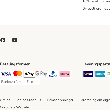
10% rabat til dyr
Dyrevelfærd hos 
Betalingsformer
Leveringspartn
GLS Ship
Po
VISA Payment Method
Mastercard Payment Method
Apply pay Payment Method
Google Pay Payment Method
paypal Payment Method
Klarna Payment Method
Bankoverførsel
Faktura
Bankoverførsel Payment Method
Faktura Payment Method
Om os
Job hos zooplus
Firmaoplysninger
Forordning om digita
Corporate Website