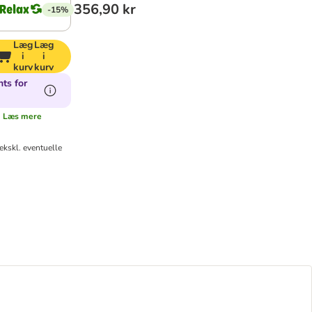
356,90 kr
-15%
Læg
Læg
i
i
kurv
kurv
ts for
.
Læs mere
ekskl. eventuelle