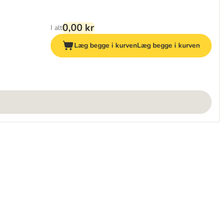
0,00 kr
I alt
Læg begge i kurven
Læg begge i kurven