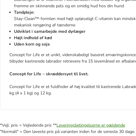
fremme en skinnende pels og en smidig hud hos din hund
Tandpleje:
Stay-Clean™-formlen med højt opløseligt C-vitamin kan mindske
mekanisk rengøring af tænderne
Udviklet i samarbejde med dyrlæger
Højt indhold af kød
Uden korn og soja
Concept for Life er et unikt, videnskabeligt baseret ernæringskoncep
tilbyder kastrerede labrador retrievere fra 15 levemåned en afbala
Concept for Life – skræddersyet til livet.
Concept for Life er et fuldfoder af høj kvalitet til kastrerede Labr
kg (4 x 1 kg) og 12 kg.
*Vejl. pris = Vejledende pris **
Leveringsbetingelserne er gældende
"Normalt" = Den laveste pris på varianten inden for de seneste 30 dage.