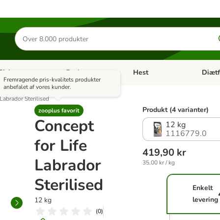
Søg
efter
produkter
Fisk
Fugl
Hest
Diætf
en kategori menu: Gnaver
Åben kategori menu: Fisk
Åben kategori menu: Fugl
Åben ka
Fremragende pris-kvalitets produkter
anbefalet af vores kunder.
Labrador Sterilised
Produkt (4 varianter)
zooplus favorit
Concept
12 kg
1116779.0
for Life
419,90 kr
Labrador
35,00 kr / kg
Sterilised
Enkelt
levering
12 kg
(
0
)