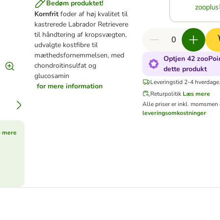
Bedøm produktet!
Kornfrit
foder af høj kvalitet til
kastrerede Labrador Retrievere
til håndtering af kropsvægten,
udvalgte kostfibre til
mæthedsfornemmelsen, med
Optjen 42 zooPoin
chondroitinsulfat og
dette produkt
glucosamin
Leveringstid 2-4 hverdage
for mere information
Returpolitik
Læs mere
Alle priser er inkl. moms
men 
leveringsomkostninger
 mere