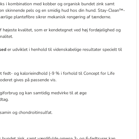
leks i kombination med kobber og organisk bundet zink samt
en skinnende pels og en smidig hud hos din hund. Stay-Clean™-
rlige plantefibre sikrer mekanisk rengøring af tænderne.
 af højeste kvalitet, som er kendetegnet ved høj fordøjelighed og
alitet.
ised
er udviklet i henhold til videnskabelige resultater specielt til
 fedt- og kalorieindhold (-9 % i forhold til Concept for Life
foderet gives på passende vis.
rgiforbrug og kan samtidig medvirke til at øge
dtag.
samin og chondroitinsulfat.
k bundet zink, samt værdifulde omega 3- og 6-fedtsyrer kan