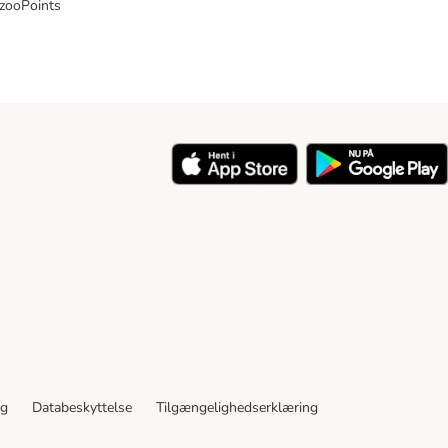
 zooPoints
y
ng
Databeskyttelse
Tilgængelighedserklæring