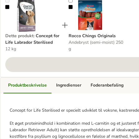
Concept for Life Labrador Sterilised
Rocco Chings Originals
Dette produkt
:
Concept for
Rocco Chings Originals
Life Labrador Sterilised
Andebryst (semi-moist) 250
12 kg
g
Produktbeskrivelse
Ingredienser
Foderanbefaling
Concept for Life Sterilised er specielt udviklet til voksne, kastrerede
Et øget proteinindhold i kombination med L-carnitin og et justeret f
Labrador Retriever Adult) kan støtte opretholdelsen af idealvægten
kostfibre fra psyllium og lignocellulose en følelse af mæthed, hvil