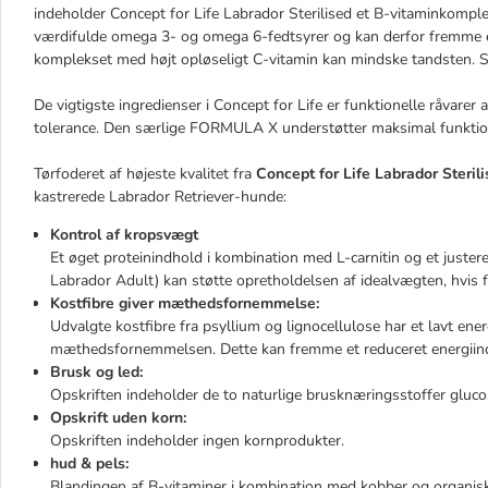
indeholder Concept for Life Labrador Sterilised et B-vitaminkomp
værdifulde omega 3- og omega 6-fedtsyrer og kan derfor fremme 
komplekset med højt opløseligt C-vitamin kan mindske tandsten. Sæ
De vigtigste ingredienser i Concept for Life er funktionelle råvarer
tolerance. Den særlige FORMULA X understøtter maksimal funktion
Tørfoderet af højeste kvalitet fra
Concept for Life Labrador Steril
kastrerede Labrador Retriever-hunde:
Kontrol af kropsvægt
Et øget proteinindhold i kombination med L-carnitin og et justeret
Labrador Adult) kan støtte opretholdelsen af idealvægten, hvis 
Kostfibre giver mæthedsfornemmelse:
Udvalgte kostfibre fra psyllium og lignocellulose har et lavt ene
mæthedsfornemmelsen. Dette kan fremme et reduceret energiin
Brusk og led:
Opskriften indeholder de to naturlige brusknæringsstoffer gluco
Opskrift uden korn:
Opskriften indeholder ingen kornprodukter.
hud & pels:
Blandingen af B-vitaminer i kombination med kobber og organis