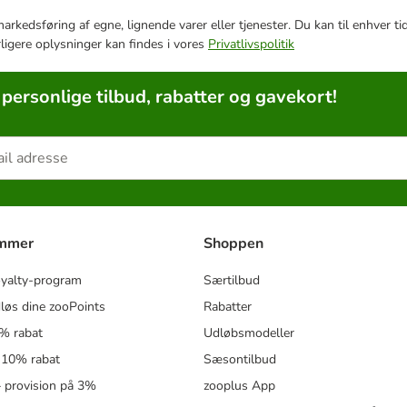
e markedsføring af egne, lignende varer eller tjenester. Du kan til enhve
rligere oplysninger kan findes i vores
Privatlivspolitik
 personlige tilbud, rabatter og gavekort!
ammer
Shoppen
oyalty-program
Særtilbud
løs dine zooPoints
Rabatter
5% rabat
Udløbsmodeller
 10% rabat
Sæsontilbud
 – provision på 3%
zooplus App