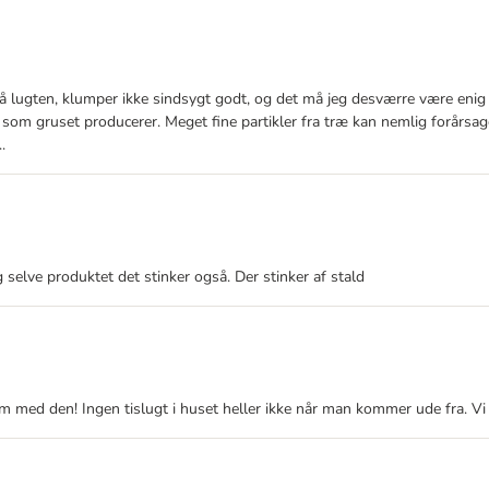
på lugten, klumper ikke sindsygt godt, og det må jeg desværre være eni
m gruset producerer. Meget fine partikler fra træ kan nemlig forårsage 
.
 selve produktet det stinker også. Der stinker af stald
lem med den! Ingen tislugt i huset heller ikke når man kommer ude fra. Vi