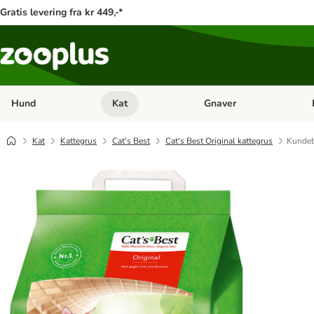
Gratis levering fra kr 449,-*
Hund
Kat
Gnaver
Åben kategori menu: Hund
Åben kategori menu: Kat
Åb
Kat
Kattegrus
Cat's Best
Cat's Best Original kattegrus
Kunde