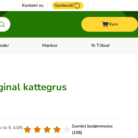
Kontakt os
Genbestil
Kurv
oder
Mærker
% Tilbud
tegori menu: Hest
Åben kategori menu: Diætfoder
Åben kategori menu: Mærk
ginal kattegrus
Samlet bedømmelse
o to 5: 4.0/5
(108)