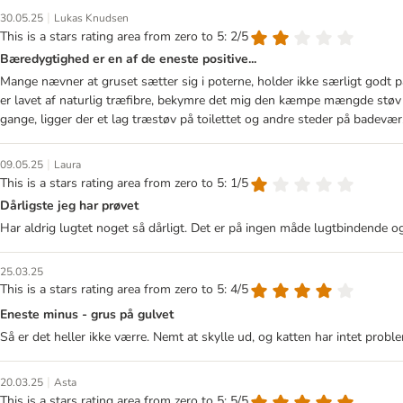
|
30.05.25
Lukas Knudsen
This is a stars rating area from zero to 5: 2/5
Bæredygtighed er en af de eneste positive...
Mange nævner at gruset sætter sig i poterne, holder ikke særligt godt 
er lavet af naturlig træfibre, bekymre det mig den kæmpe mængde støv so
gange, ligger der et lag træstøv på toilettet og andre steder på badevær.
|
09.05.25
Laura
This is a stars rating area from zero to 5: 1/5
Dårligste jeg har prøvet
Har aldrig lugtet noget så dårligt. Det er på ingen måde lugtbindende og
25.03.25
This is a stars rating area from zero to 5: 4/5
Eneste minus - grus på gulvet
Så er det heller ikke værre. Nemt at skylle ud, og katten har intet prob
|
20.03.25
Asta
This is a stars rating area from zero to 5: 5/5