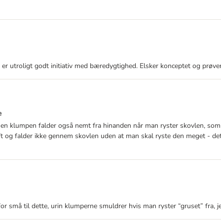
lers er utroligt godt initiativ med bæredygtighed. Elsker konceptet og pr
e
men klumpen falder også nemt fra hinanden når man ryster skovlen, som ma
t og falder ikke gennem skovlen uden at man skal ryste den meget - det 
r små til dette, urin klumperne smuldrer hvis man ryster “gruset” fra, je