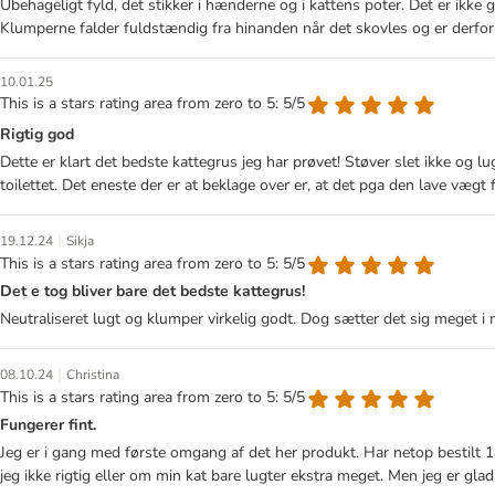
Ubehageligt fyld, det stikker i hænderne og i kattens poter. Det er ikk
Klumperne falder fuldstændig fra hinanden når det skovles og er derfor n
10.01.25
This is a stars rating area from zero to 5: 5/5
Rigtig god
Dette er klart det bedste kattegrus jeg har prøvet! Støver slet ikke og l
toilettet. Det eneste der er at beklage over er, at det pga den lave vægt f
|
19.12.24
Sikja
This is a stars rating area from zero to 5: 5/5
Det e tog bliver bare det bedste kattegrus!
Neutraliseret lugt og klumper virkelig godt. Dog sætter det sig meget i 
|
08.10.24
Christina
This is a stars rating area from zero to 5: 5/5
Fungerer fint.
Jeg er i gang med første omgang af det her produkt. Har netop bestilt 18
jeg ikke rigtig eller om min kat bare lugter ekstra meget. Men jeg er glad