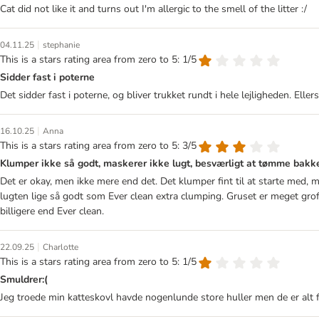
Cat did not like it and turns out I'm allergic to the smell of the litter :/
|
04.11.25
stephanie
This is a stars rating area from zero to 5: 1/5
Sidder fast i poterne
Det sidder fast i poterne, og bliver trukket rundt i hele lejligheden. El
|
16.10.25
Anna
This is a stars rating area from zero to 5: 3/5
Klumper ikke så godt, maskerer ikke lugt, besværligt at tømme bakk
Det er okay, men ikke mere end det. Det klumper fint til at starte med, 
lugten lige så godt som Ever clean extra clumping. Gruset er meget grof
billigere end Ever clean.
|
22.09.25
Charlotte
This is a stars rating area from zero to 5: 1/5
Smuldrer:(
Jeg troede min katteskovl havde nogenlunde store huller men de er alt fo