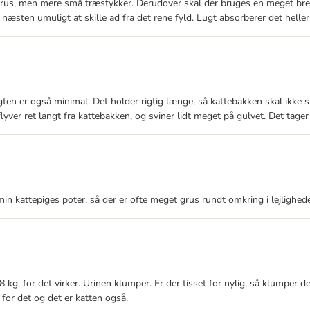
e grus, men mere små træstykker. Derudover skal der bruges en meget bred
æsten umuligt at skille ad fra det rene fyld. Lugt absorberer det heller 
ugten er også minimal. Det holder rigtig længe, så kattebakken skal ikke 
lyver ret langt fra kattebakken, og sviner lidt meget på gulvet. Det tager 
min kattepiges poter, så der er ofte meget grus rundt omkring i lejlighed
 kg, for det virker. Urinen klumper. Er der tisset for nylig, så klumper 
 for det og det er katten også.