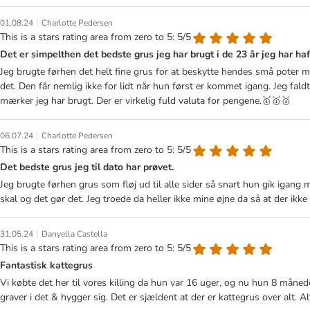
|
01.08.24
Charlotte Pedersen
This is a stars rating area from zero to 5: 5/5
Det er simpelthen det bedste grus jeg har brugt i de 23 år jeg har ha
Jeg brugte førhen det helt fine grus for at beskytte hendes små poter mod
det. Den får nemlig ikke for lidt når hun først er kommet igang. Jeg fa
mærker jeg har brugt. Der er virkelig fuld valuta for pengene.🥇🥇🥇
|
06.07.24
Charlotte Pedersen
This is a stars rating area from zero to 5: 5/5
Det bedste grus jeg til dato har prøvet.
Jeg brugte førhen grus som fløj ud til alle sider så snart hun gik igan
skal og det gør det. Jeg troede da heller ikke mine øjne da så at der ikk
|
31.05.24
Danyella Castella
This is a stars rating area from zero to 5: 5/5
Fantastisk kattegrus
Vi købte det her til vores killing da hun var 16 uger, og nu hun 8 måned
graver i det & hygger sig. Det er sjældent at der er kattegrus over alt. Alt