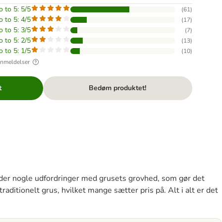
o to 5: 5/5
(
61
)
o to 5: 4/5
(
17
)
o to 5: 3/5
(
7
)
o to 5: 2/5
(
13
)
o to 5: 1/5
(
10
)
anmeldelser
t
Bedøm produktet!
r der nogle udfordringer med grusets grovhed, som gør det
raditionelt grus, hvilket mange sætter pris på. Alt i alt er det