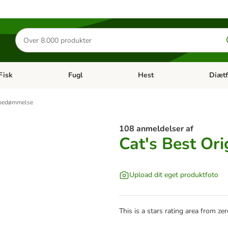
Søg
efter
produkter
Fisk
Fugl
Hest
Diætf
en kategori menu: Gnaver
Åben kategori menu: Fisk
Åben kategori menu: Fugl
Åben ka
bedømmelse
108 anmeldelser af
Cat's Best Ori
Upload dit eget produktfoto
This is a stars rating area from zer