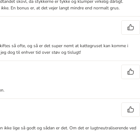
tandet skovl, da stykkerne er tykke og klumper virkelig dårligt.
ikke. En bonus er, at det vejer langt mindre end normalt grus.
skiftes så ofte, og så er det super nemt at kattegruset kan komme i
jeg dog til enhver tid over støv og tislugt!
en.
den ikke lige så godt og sådan er det. Om det er lugtneutraliserende ved