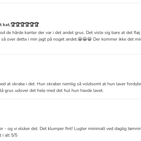
ft kat.🏆🏆🏆🏆🏆🏆
 de hårde kanter der var i det andet grus. Det viste sig bare at det fløj
ldt så over dette i min jagt på noget andet.😀😀😀 Der kommer ikke det m
g med at skrabe i det. Hun skraber nemlig så voldsomt at hun laver fordy
e lå grus udover det hele med det hul hun havde lavet.
er - og vi elsker det. Det klumper fint! Lugter minimalt ved daglig tømn
 i alt 5/5