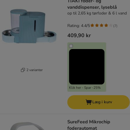
TIAKI foder- og
vanddispenser, lyseblå
op til 2,65 kg tørfoder & 6 l vand
Rating: 4.4/5
(
7
)
409,90 kr
2 varianter
Klik her - Spar -25%
Læg i kurv
SureFeed Mikrochip
foderautomat