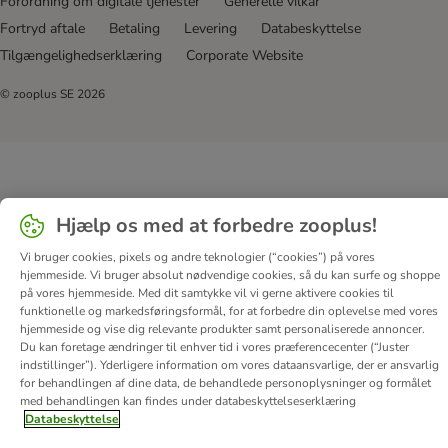
Forordning om digitale tjenester
Generelle vilkår
Fortryd aftale
Betaling
Levering
Databeskyttelse
Tilgængelighedserklæring
Corporate Website
© zooplus SE
2026
Hjælp os med at forbedre zooplus!
Vi bruger cookies, pixels og andre teknologier (“cookies”) på vores
hjemmeside. Vi bruger absolut nødvendige cookies, så du kan surfe og shoppe
på vores hjemmeside. Med dit samtykke vil vi gerne aktivere cookies til
funktionelle og markedsføringsformål, for at forbedre din oplevelse med vores
hjemmeside og vise dig relevante produkter samt personaliserede annoncer.
Du kan foretage ændringer til enhver tid i vores præferencecenter (“Juster
indstillinger”). Yderligere information om vores dataansvarlige, der er ansvarlig
for behandlingen af ​​dine data, de behandlede personoplysninger og formålet
med behandlingen kan findes under databeskyttelseserklæring
Databeskyttelse