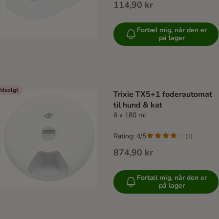
114,90 kr
Fortæl mig, når den er
på lager
dsolgt
Trixie TX5+1 foderautomat
til hund & kat
6 x 180 ml
Rating: 4/5
(
3
)
874,90 kr
Fortæl mig, når den er
på lager