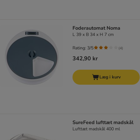
Foderautomat Noma
L 39 x B 34 x H 7 cm
Rating: 3/5
(
4
)
342,90 kr
Læg i kurv
SureFeed lufttæt madskål
Lufttæt madskål 400 ml