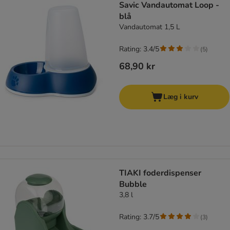
Savic Vandautomat Loop -
blå
Vandautomat 1,5 L
Rating: 3.4/5
(
5
)
68,90 kr
Læg i kurv
TIAKI foderdispenser
Bubble
3,8 l
Rating: 3.7/5
(
3
)