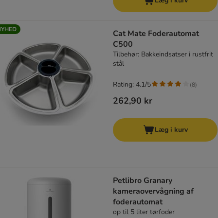
Læg i kurv
NYHED
Cat Mate Foderautomat
C500
Tilbehør: Bakkeindsatser i rustfrit
stål
Rating: 4.1/5
(
8
)
262,90 kr
Læg i kurv
Petlibro Granary
kameraovervågning af
foderautomat
op til 5 liter tørfoder