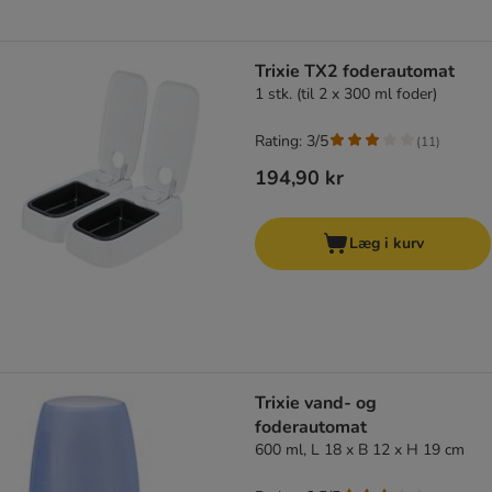
Trixie TX2 foderautomat
1 stk. (til 2 x 300 ml foder)
Rating: 3/5
(
11
)
194,90 kr
Læg i kurv
Trixie vand- og
foderautomat
600 ml, L 18 x B 12 x H 19 cm