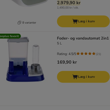
2.979,90 kr
1.490,00 kr / stk.
Læg i kurv
8 varianter
ooplus favorit
Foder- og vandautomat 2in1
5 L
Rating: 4.5/5
(
21
)
169,90 kr
Læg i kurv