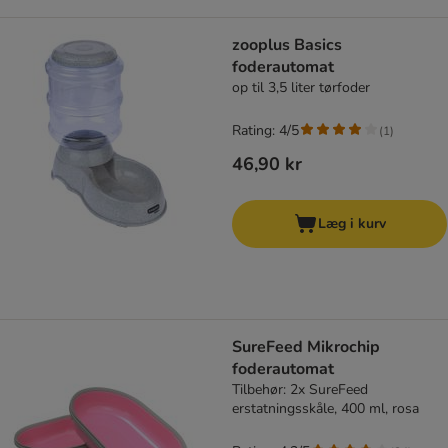
zooplus Basics
foderautomat
op til 3,5 liter tørfoder
Rating: 4/5
(
1
)
46,90 kr
Læg i kurv
SureFeed Mikrochip
foderautomat
Tilbehør: 2x SureFeed
erstatningsskåle, 400 ml, rosa