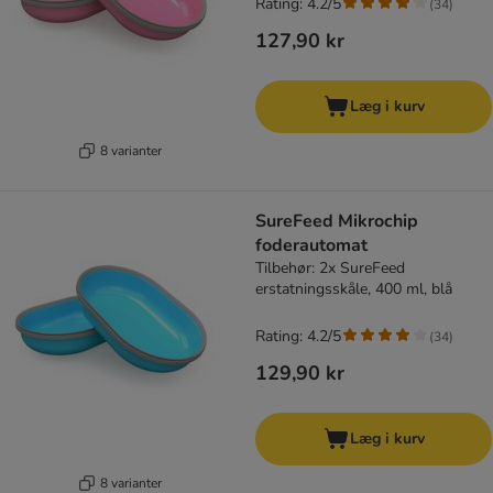
Rating: 4.2/5
(
34
)
127,90 kr
Læg i kurv
8 varianter
SureFeed Mikrochip
foderautomat
Tilbehør: 2x SureFeed
erstatningsskåle, 400 ml, blå
Rating: 4.2/5
(
34
)
129,90 kr
Læg i kurv
8 varianter