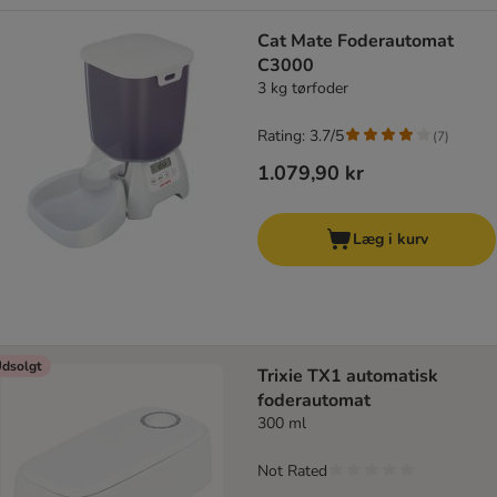
Cat Mate Foderautomat
C3000
3 kg tørfoder
Rating: 3.7/5
(
7
)
1.079,90 kr
Læg i kurv
dsolgt
Trixie TX1 automatisk
foderautomat
300 ml
Not Rated