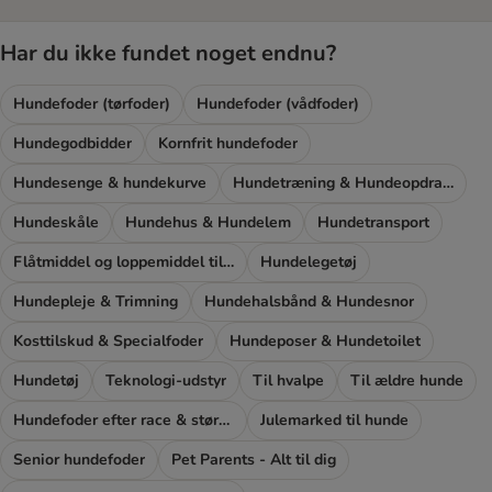
Har du ikke fundet noget endnu?
Hundefoder (tørfoder)
Hundefoder (vådfoder)
Hundegodbidder
Kornfrit hundefoder
Hundesenge & hundekurve
Hundetræning & Hundeopdragelse
Hundeskåle
Hundehus & Hundelem
Hundetransport
Flåtmiddel og loppemiddel til hunde
Hundelegetøj
Hundepleje & Trimning
Hundehalsbånd & Hundesnor
Kosttilskud & Specialfoder
Hundeposer & Hundetoilet
Hundetøj
Teknologi-udstyr
Til hvalpe
Til ældre hunde
Hundefoder efter race & størrelse
Julemarked til hunde
Senior hundefoder
Pet Parents - Alt til dig