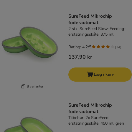
SureFeed Mikrochip
foderautomat
2 stk, SureFeed Slow-Feeding-
erstatningsskåle, 375 ml
Rating: 4.2/5
(
34
)
137,90 kr
Læg i kurv
8 varianter
SureFeed Mikrochip
foderautomat
Tilbehør: 2x SureFeed
erstatningsskåle, 450 ml, grøn