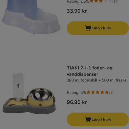
Rating: 2.5/5
(
17
)
33,90 kr
Læg i kurv
TIAKI 2-i-1 foder- og
vanddispenser
200 ml foderskål + 500 ml flaske
Rating: 5/5
(
1
)
96,90 kr
Læg i kurv