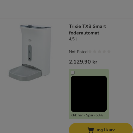
Trixie TX8 Smart
foderautomat
4,5 l
Not Rated
2.129,90 kr
Klik her - Spar -50%
Læg i kurv