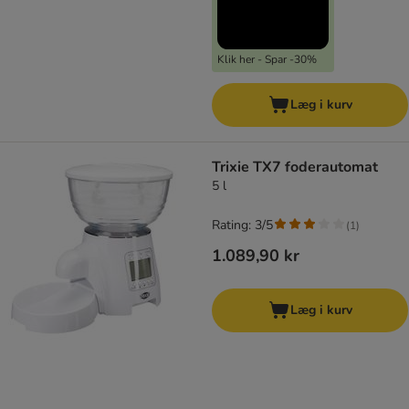
Klik her - Spar -30%
Læg i kurv
Trixie TX7 foderautomat
5 l
Rating: 3/5
(
1
)
1.089,90 kr
Læg i kurv