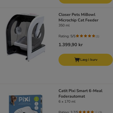
Closer Pets MiBowl
Microchip Cat Feeder
350 ml
Rating: 5/5
(
1
)
1.399,90 kr
Læg i kurv
Catit Pixi Smart 6-Meal
Foderautomat
6 x 170 ml
Rating: 3.7/5
(
3
)