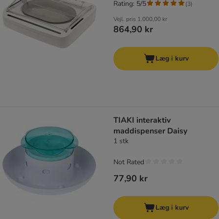
Rating: 5/5
(
3
)
Vejl. pris
1.000,00 kr
864,90 kr
Læg i kurv
TIAKI interaktiv
maddispenser Daisy
1 stk
Not Rated
77,90 kr
Læg i kurv