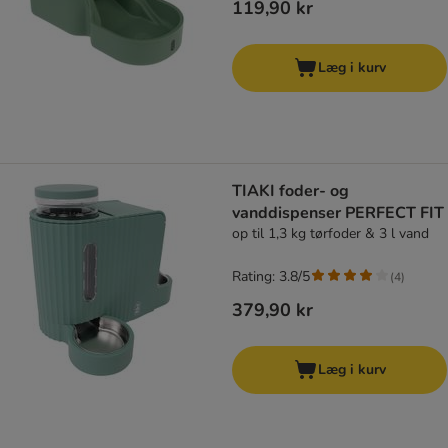
119,90 kr
Læg i kurv
TIAKI foder- og
vanddispenser PERFECT FIT
op til 1,3 kg tørfoder & 3 l vand
Rating: 3.8/5
(
4
)
379,90 kr
Læg i kurv