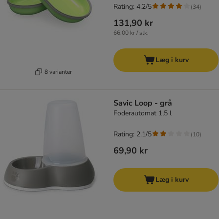
Rating: 4.2/5
(
34
)
131,90 kr
66,00 kr / stk.
Læg i kurv
8 varianter
Savic Loop - grå
Foderautomat 1,5 l
Rating: 2.1/5
(
10
)
69,90 kr
Læg i kurv