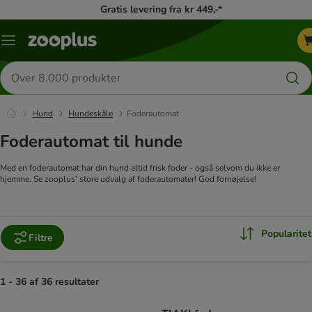
Gratis levering fra kr 449,-*
Menu
kategori
Søg
efter
produkter
Hund
Hundeskåle
Foderautomat
Foderautomat til hunde
Med en foderautomat har din hund altid frisk foder - også selvom du ikke er
hjemme. Se zooplus' store udvalg af foderautomater! God fornøjelse!
Popularitet
Filtre
1 - 36 af 36 resultater
product items have been changed