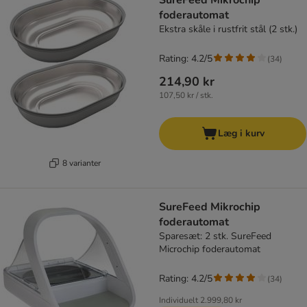
SureFeed Mikrochip
foderautomat
Ekstra skåle i rustfrit stål (2 stk.)
Rating: 4.2/5
(
34
)
214,90 kr
107,50 kr / stk.
Læg i kurv
8 varianter
SureFeed Mikrochip
foderautomat
Sparesæt: 2 stk. SureFeed
Microchip foderautomat
Rating: 4.2/5
(
34
)
Individuelt
2.999,80 kr