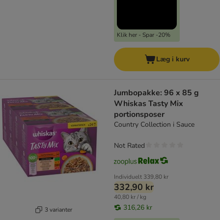
Klik her - Spar -20%
Læg i kurv
Jumbopakke: 96 x 85 g
Whiskas Tasty Mix
portionsposer
Country Collection i Sauce
Not Rated
Individuelt
339,80 kr
332,90 kr
40,80 kr / kg
316,26 kr
3 varianter