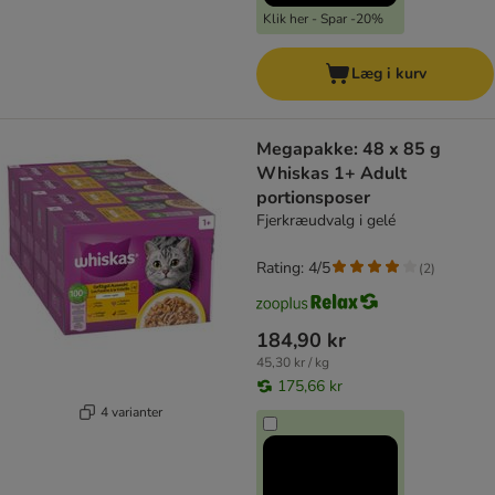
Klik her - Spar -20%
Læg i kurv
Megapakke: 48 x 85 g
Whiskas 1+ Adult
portionsposer
Fjerkræudvalg i gelé
Rating: 4/5
(
2
)
184,90 kr
45,30 kr / kg
175,66 kr
4 varianter