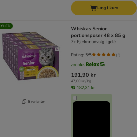
Læg i kurv
NYHED
Whiskas Senior
portionsposer 48 x 85 g
7+ Fjerkræudvalg i gelé
Rating: 5/5
(
3
)
191,90 kr
47,00 kr / kg
182,31 kr
5 varianter