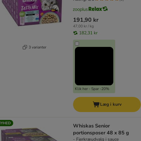
191,90 kr
47,00 kr / kg
182,31 kr
3 varianter
Klik her - Spar -20%
Læg i kurv
NYHED
Whiskas Senior
portionsposer 48 x 85 g
- Fjerkræudvalg i sauce