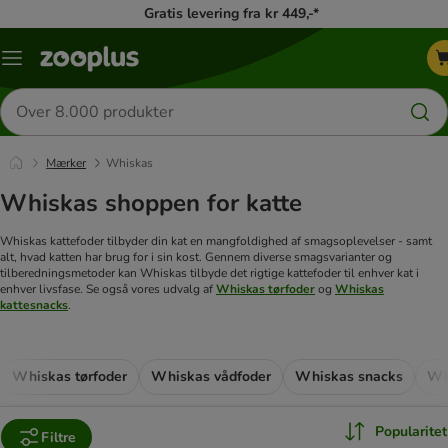
Gratis levering fra kr 449,-*
Menu
kategori
Søg
efter
produkter
Mærker
Whiskas
Whiskas shoppen for katte
Whiskas kattefoder tilbyder din kat en mangfoldighed af smagsoplevelser - samt
alt, hvad katten har brug for i sin kost. Gennem diverse smagsvarianter og
tilberedningsmetoder kan Whiskas tilbyde det rigtige kattefoder til enhver kat i
enhver livsfase. Se også vores udvalg af
Whiskas tørfoder
og
Whiskas
kattesnacks
.
Whiskas tørfoder
Whiskas vådfoder
Whiskas snacks
Wh
Popularitet
Filtre