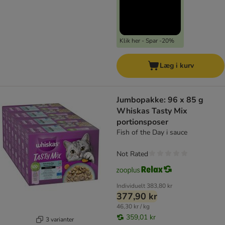
Klik her - Spar -20%
Læg i kurv
Jumbopakke: 96 x 85 g
Whiskas Tasty Mix
portionsposer
Fish of the Day i sauce
Not Rated
Individuelt
383,80 kr
377,90 kr
46,30 kr / kg
359,01 kr
3 varianter