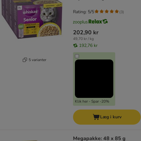
Rating: 5/5
(
3
)
202,90 kr
49,70 kr / kg
192,76 kr
5 varianter
Klik her - Spar -20%
Læg i kurv
Megapakke: 48 x 85 g