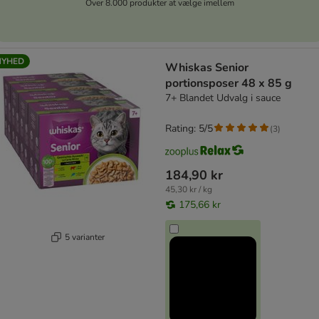
Over 8.000 produkter at vælge imellem
NYHED
Whiskas Senior
portionsposer 48 x 85 g
7+ Blandet Udvalg i sauce
Rating: 5/5
(
3
)
184,90 kr
45,30 kr / kg
175,66 kr
5 varianter