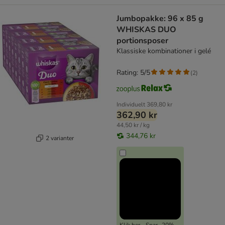
Jumbopakke: 96 x 85 g
WHISKAS DUO
portionsposer
Klassiske kombinationer i gelé
Rating: 5/5
(
2
)
Individuelt
369,80 kr
362,90 kr
44,50 kr / kg
344,76 kr
2 varianter