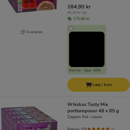
184,90 kr
45,30 kr / kg
175,66 kr
5 varianter
Klik her - Spar -20%
Læg i kurv
Whiskas Tasty Mix
portionsposer 48 x 85 g
Dagens fisk i sauce
Rating: 5/5
(
2
)