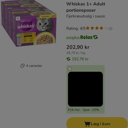
Whiskas 1+ Adult
portionsposer
Fjerkræudvalg i sauce
Rating: 4/5
(
2
)
202,90 kr
49,70 kr / kg
192,76 kr
4 varianter
Klik her - Spar -20%
Læg i kurv