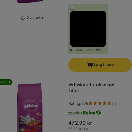
2 varianter
Klik her - Spar -20%
Læg i kurv
NYHED
Whiskas 1+ oksekød
14 kg
Rating: 5/5
(
1
)
472,90 kr
33,80 kr / kg