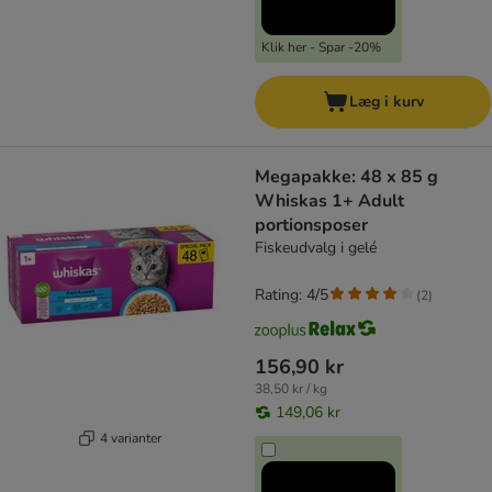
Klik her - Spar -20%
Læg i kurv
Megapakke: 48 x 85 g
Whiskas 1+ Adult
portionsposer
Fiskeudvalg i gelé
Rating: 4/5
(
2
)
156,90 kr
38,50 kr / kg
149,06 kr
4 varianter