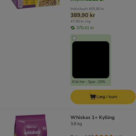
Individuelt
405,80 kr
389,90 kr
47,80 kr / kg
370,41 kr
Klik her - Spar -20%
Læg i kurv
Whiskas 1+ Kylling
3,8 kg