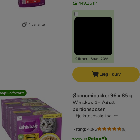
449,26 kr
4 varianter
Klik her - Spar -20%
Læg i kurv
ooplus favorit
Økonomipakke: 96 x 85 g
Whiskas 1+ Adult
portionsposer
- Fjerkræudvalg i sauce
Rating: 4.8/5
(
8
)