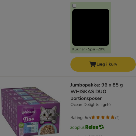
Klik her - Spar -20%
Læg i kurv
Jumbopakke: 96 x 85 g
WHISKAS DUO
portionsposer
Ocean Delights i gelé
Rating: 5/5
(
2
)