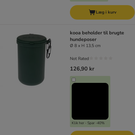
Læg i kurv
kooa beholder til brugte
hundeposer
Ø 8 x H 13,5 cm
Not Rated
126,90 kr
Klik her - Spar -40%