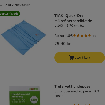
1 - 7 af 7 resultater
product items have been changed
ooplus favorit
TIAKI Quick-Dry
mikrofiberhåndklæde
L 100 x B 70 cm, blå
Rating: 4.6/5
(
18
)
29,90 kr
Læg i kurv
Trefarvet hundepose
3 x 6 ruller med 20 poser (360
poser)