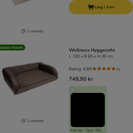
Læg i kurv
2 varianter
ooplus favorit
Wellness Hyggesofa
L 100 x B 65 x H 30 cm
Rating: 4.8/5
(
8
)
749,90 kr
2 varianter
Klik her - Spar -5%