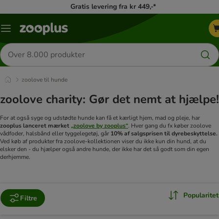
Gratis levering fra kr 449,-*
Menu
kategori
Søg
efter
produkter
zoolove til hunde
zoolove charity: Gør det nemt at hjælpe!
For at også syge og udstødte hunde kan få et kærligt hjem, mad og pleje, har
zooplus lanceret mærket
„zoolove by zooplus“
. Hver gang du fx køber zoolove
vådfoder, halsbånd eller tyggelegetøj, går
10% af salgsprisen til dyrebeskyttelse.
Ved køb af produkter fra zoolove-kollektionen viser du ikke kun din hund, at du
elsker den - du hjælper også andre hunde, der ikke har det så godt som din egen
derhjemme.
Popularitet
Filtre