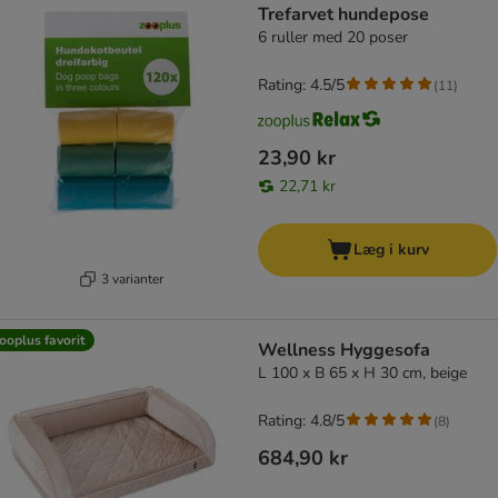
Trefarvet hundepose
6 ruller med 20 poser
Rating: 4.5/5
(
11
)
23,90 kr
22,71 kr
Læg i kurv
3 varianter
ooplus favorit
Wellness Hyggesofa
L 100 x B 65 x H 30 cm, beige
Rating: 4.8/5
(
8
)
684,90 kr