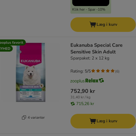
Klik her - Spar -10%
Læg i kurv
ooplus favorit
Eukanuba Special Care
NYHED
Sensitive Skin Adult
Sparpaket: 2 x 12 kg
Rating: 5/5
(
6
)
752,90 kr
31,40 kr / kg
715,26 kr
4 varianter
Læg i kurv