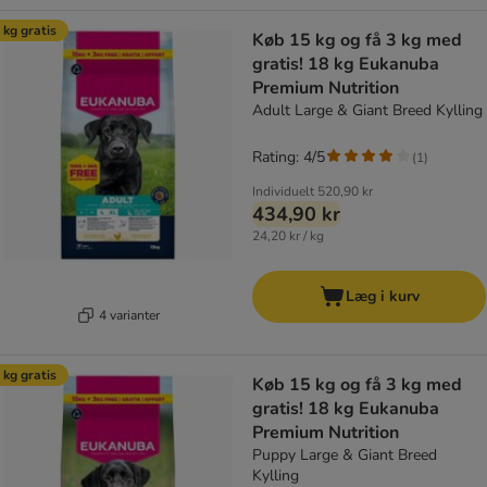
 kg gratis
Køb 15 kg og få 3 kg med
gratis! 18 kg Eukanuba
Premium Nutrition
Adult Large & Giant Breed Kylling
Rating: 4/5
(
1
)
Individuelt
520,90 kr
434,90 kr
24,20 kr / kg
Læg i kurv
4 varianter
 kg gratis
Køb 15 kg og få 3 kg med
gratis! 18 kg Eukanuba
Premium Nutrition
Puppy Large & Giant Breed
Kylling