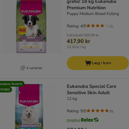
gratis! 18 kg Eukanuba
Premium Nutrition
Puppy Medium Breed Kylling
Rating: 4/5
(
1
)
Individuelt
500,90 kr
417,90 kr
23,20 kr / kg
Læg i kurv
4 varianter
ooplus favorit
Eukanuba Special Care
NYHED
Sensitive Skin Adult
12 kg
Rating: 5/5
(
6
)