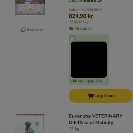
Individuelt
839,80 kr
824,90 kr
27,50 kr / kg
783,66 kr
3 varianter
Klik her - Spar -10%
Læg i kurv
Eukanuba VETERINARY
DIETS Joint Mobility
12 kg