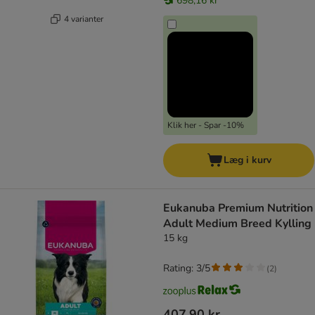
698,16 kr
4 varianter
Klik her - Spar -10%
Læg i kurv
Eukanuba Premium Nutrition
Adult Medium Breed Kylling
15 kg
Rating: 3/5
(
2
)
407,90 kr