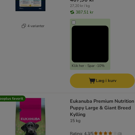
27,20 kr / kg
387,51 kr
4 varianter
Klik her - Spar -10%
Læg i kurv
ooplus favorit
Eukanuba Premium Nutrition
Puppy Large & Giant Breed
Kylling
15 kg
Rating: 4.3/5
(
3
)