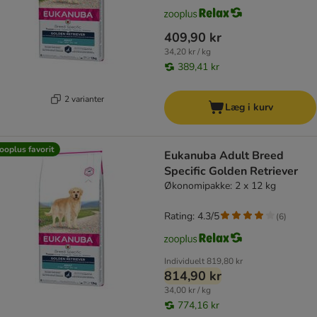
409,90 kr
34,20 kr / kg
389,41 kr
2 varianter
Læg i kurv
ooplus favorit
Eukanuba Adult Breed
Specific Golden Retriever
Økonomipakke: 2 x 12 kg
Rating: 4.3/5
(
6
)
Individuelt
819,80 kr
814,90 kr
34,00 kr / kg
774,16 kr