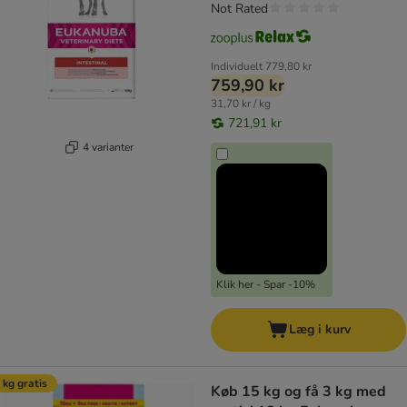
Not Rated
Individuelt
779,80 kr
759,90 kr
31,70 kr / kg
721,91 kr
4 varianter
Klik her - Spar -10%
Læg i kurv
 kg gratis
Køb 15 kg og få 3 kg med