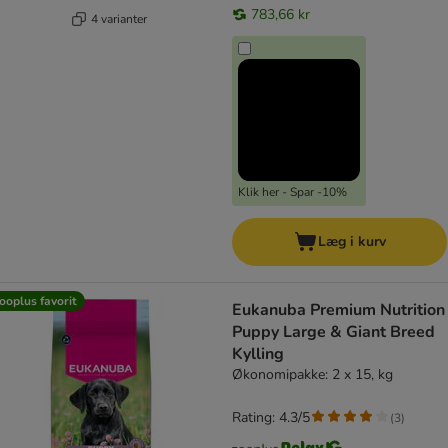
783,66 kr
4 varianter
Klik her - Spar -10%
Læg i kurv
ooplus favorit
Eukanuba Premium Nutrition
Puppy Large & Giant Breed
Kylling
Økonomipakke: 2 x 15, kg
Rating: 4.3/5
(
3
)