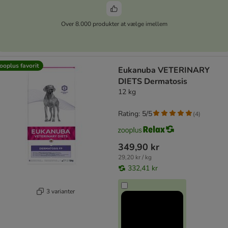
Over 8.000 produkter at vælge imellem
ooplus favorit
Eukanuba VETERINARY
DIETS Dermatosis
12 kg
Rating: 5/5
(
4
)
349,90 kr
29,20 kr / kg
332,41 kr
3 varianter