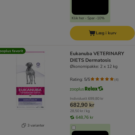
Klik her - Spar -10%
Læg i kurv
ooplus favorit
Eukanuba VETERINARY
DIETS Dermatosis
Økonomipakke: 2 x 12 kg
Rating: 5/5
(
4
)
Individuelt
699,80 kr
682,90 kr
28,50 kr / kg
648,76 kr
3 varianter