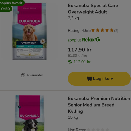
ooplus favorit
Eukanuba Special Care
NYHED
Overweight Adult
2,3 kg
Rating: 4.5/5
(
2
)
117,90 kr
51,30 kr / kg
112,01 kr
4 varianter
Læg i kurv
Eukanuba Premium Nutrition
Senior Medium Breed
Kylling
15 kg
Not Rated