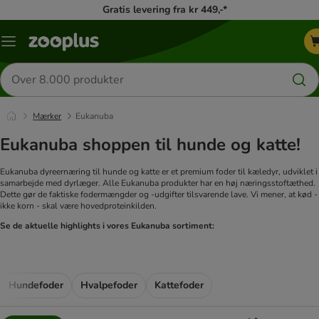
Gratis levering fra kr 449,-*
Menu
kategori
Søg
efter
produkter
Mærker
Eukanuba
Eukanuba shoppen til hunde og katte!
Eukanuba dyreernæring til hunde og katte er et premium foder til kæledyr, udviklet i
samarbejde med dyrlæger. Alle Eukanuba produkter har en høj næringsstoftæthed.
Dette gør de faktiske fodermængder og -udgifter tilsvarende lave. Vi mener, at kød -
ikke korn - skal være hovedproteinkilden.
Se de aktuelle highlights i vores Eukanuba sortiment:
Hundefoder
Hvalpefoder
Kattefoder