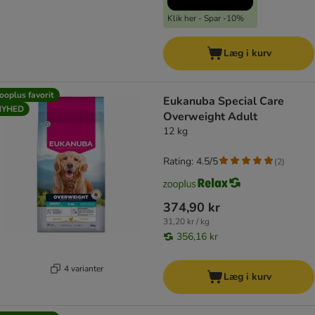
Klik her - Spar -10%
Læg i kurv
ooplus favorit
Eukanuba Special Care
NYHED
Overweight Adult
12 kg
Rating: 4.5/5
(
2
)
374,90 kr
31,20 kr / kg
356,16 kr
4 varianter
Læg i kurv