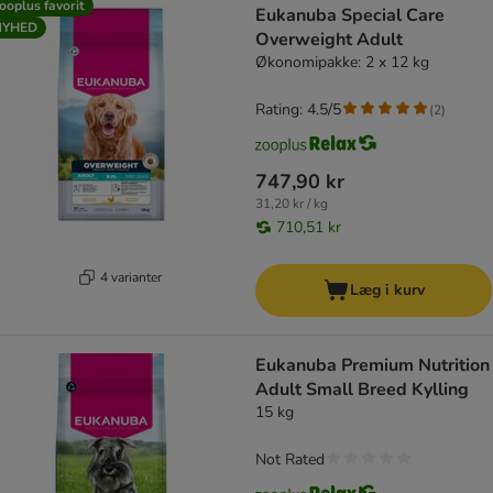
ooplus favorit
Eukanuba Special Care
NYHED
Overweight Adult
Økonomipakke: 2 x 12 kg
Rating: 4.5/5
(
2
)
747,90 kr
31,20 kr / kg
710,51 kr
4 varianter
Læg i kurv
Eukanuba Premium Nutrition
Adult Small Breed Kylling
15 kg
Not Rated