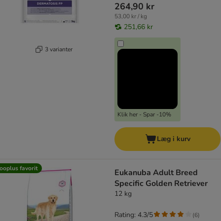
264,90 kr
53,00 kr / kg
251,66 kr
3 varianter
Klik her - Spar -10%
Læg i kurv
ooplus favorit
Eukanuba Adult Breed
Specific Golden Retriever
12 kg
Rating: 4.3/5
(
6
)