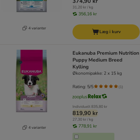
374,90 kr
31,20 kr / kg
356,16 kr
4 varianter
Læg i kurv
Eukanuba Premium Nutrition
Puppy Medium Breed
Kylling
Økonomipakke: 2 x 15 kg
Rating: 5/5
(
1
)
Individuelt
835,80 kr
819,90 kr
27,30 kr / kg
778,91 kr
4 varianter