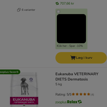
707,66 kr
6 varianter
Klik her - Spar -10%
Læg i kurv
ooplus favorit
Eukanuba VETERINARY
DIETS Dermatosis
5 kg
Rating: 5/5
(
4
)