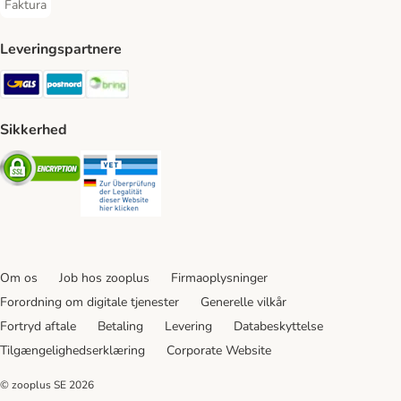
Faktura
Faktura Payment Method
Leveringspartnere
GLS Shipping Method
Postnord Shipping Method
Bring Shipping Method
Sikkerhed
Security
Security
Om os
Job hos zooplus
Firmaoplysninger
Forordning om digitale tjenester
Generelle vilkår
Fortryd aftale
Betaling
Levering
Databeskyttelse
Tilgængelighedserklæring
Corporate Website
© zooplus SE
2026