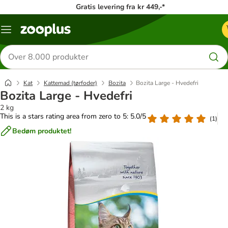
Gratis levering fra kr 449,-*
Menu
kategori
Søg
efter
produkter
Kat
Kattemad (tørfoder)
Bozita
Bozita Large - Hvedefri
Bozita Large - Hvedefri
2 kg
This is a stars rating area from zero to 5: 5.0/5
(
1
)
Bedøm produktet!