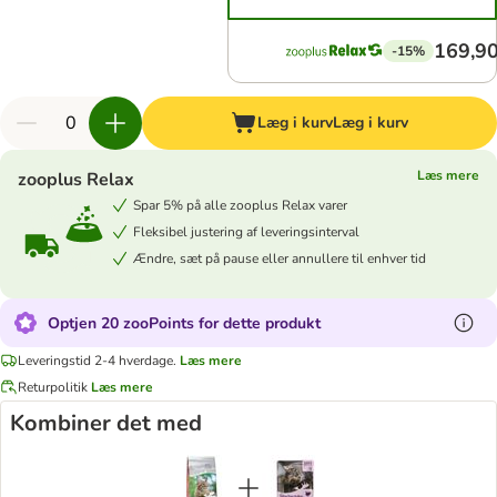
169,90
-15%
Læg i kurv
Læg i kurv
Læs mere
zooplus Relax
Spar 5% på alle zooplus Relax varer
Fleksibel justering af leveringsinterval
Ændre, sæt på pause eller annullere til enhver tid
Optjen 20 zooPoints for dette produkt
Leveringstid 2-4 hverdage.
Læs mere
Returpolitik
Læs mere
Kombiner det med