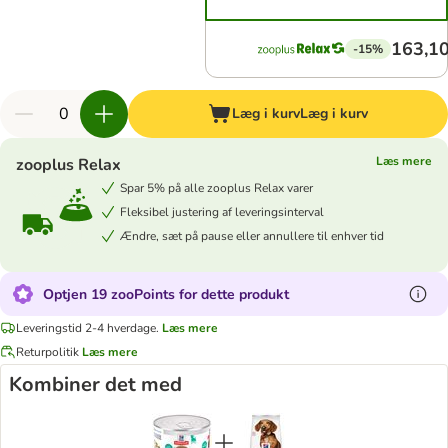
163,10
-15%
Læg i kurv
Læg i kurv
Læs mere
zooplus Relax
Spar 5% på alle zooplus Relax varer
Fleksibel justering af leveringsinterval
Ændre, sæt på pause eller annullere til enhver tid
Optjen 19 zooPoints for dette produkt
Leveringstid 2-4 hverdage.
Læs mere
Returpolitik
Læs mere
Kombiner det med