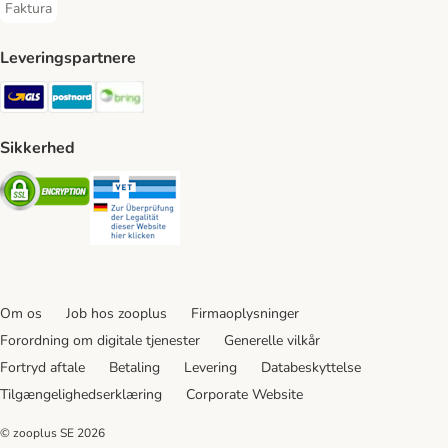
Faktura
Faktura Payment Method
Leveringspartnere
GLS Shipping Method
Postnord Shipping Method
Bring Shipping Method
Sikkerhed
Security
Security
Om os
Job hos zooplus
Firmaoplysninger
Forordning om digitale tjenester
Generelle vilkår
Fortryd aftale
Betaling
Levering
Databeskyttelse
Tilgængelighedserklæring
Corporate Website
© zooplus SE
2026