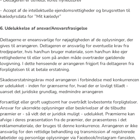
- Deltageren er tilmeldt vores nyhedsbrev
- Accept af de intellektuelle ejendomsrettigheder og brugsretten til
kæledyrsdata for ”Mit kæledyr”
6. Udelukkelse af ansvar/Ansvarsfrasigelse
Deltagerne er eneansvarlige for nøjagtigheden af de oplysninger, der
gives til arrangøren. Deltageren er ansvarlig for eventuelle krav fra
tredjeparter, hvis han/hun bruger materiale, som han/hun ikke ejer
rettighederne til eller som på anden måde overtræder gældende
lovgivning. I dette henseende er arrangøren frigjort fra deltageren fra
forpligtelsen til at betale erstatning.
Skadeserstatningskrav mod arrangøren i forbindelse med konkurrencen
er udelukket - inden for grænserne for, hvad der er lovligt tilladt -
uanset det juridiske grundlag, medmindre arrangøren
forsætligt eller groft uagtsomt har overtrådt lovbestemte forpligtelser.
Ansvar for ukorrekte oplysninger eller beskrivelser af de tilbudte
præmier er - så vidt det er juridisk muligt - udelukket. Præmierne kan
afvige i deres præsentation fra de præmier, der præsenteres i det
reklamemateriale, der bruges til denne konkurrence. Arrangøren er ikke
ansvarlig for den rettidige behandling og transmission af registrerede
løbetider og personlige oplysninger via Facebook/Instagram-fansiden,