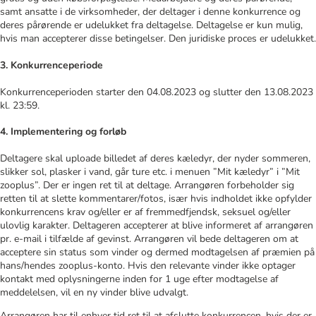
samt ansatte i de virksomheder, der deltager i denne konkurrence og
deres pårørende er udelukket fra deltagelse. Deltagelse er kun mulig,
hvis man accepterer disse betingelser. Den juridiske proces er udelukket.
3. Konkurrenceperiode
Konkurrenceperioden starter den 04.08.2023 og slutter den 13.08.2023
kl. 23:59.
4. Implementering og forløb
Deltagere skal uploade billedet af deres kæledyr, der nyder sommeren,
slikker sol, plasker i vand, går ture etc. i menuen ”Mit kæledyr” i ”Mit
zooplus”. Der er ingen ret til at deltage. Arrangøren forbeholder sig
retten til at slette kommentarer/fotos, især hvis indholdet ikke opfylder
konkurrencens krav og/eller er af fremmedfjendsk, seksuel og/eller
ulovlig karakter. Deltageren accepterer at blive informeret af arrangøren
pr. e-mail i tilfælde af gevinst. Arrangøren vil bede deltageren om at
acceptere sin status som vinder og dermed modtagelsen af præmien på
hans/hendes zooplus-konto. Hvis den relevante vinder ikke optager
kontakt med oplysningerne inden for 1 uge efter modtagelse af
meddelelsen, vil en ny vinder blive udvalgt.
Arrangøren har til enhver tid ret til at afslutte konkurrencen, hvis der er