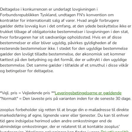
Deltagelse i konkurrencen er underlagt lovgivningen i
Forbundsrepublikken Tyskland, undtagen FN's konvention om
kontrakter for internationalt salg af varer. Hvad angår forbrugere
gælder dette lovvalg kun i det omfang, at den ydede beskyttelse ikke er
trukket tilbage af obligatoriske bestemmelser i lovgivningen i den stat,
hvor forbrugeren har sit sædvanlige opholdssted. Hvis en af disse
bestemmelser er eller bliver ugyldig, påvirkes gyldigheden af de
resterende bestemmelser ikke. I stedet for den ugyldige bestemmelse
gælder den lovligt tilladte bestemmelse, der økonomisk set kommer
tættest på den betydning og det formål, der er udtrykt i den ugyldige
bestemmelse. Det samme gælder i tilfælde af et smuthul i disse vilkår
og betingelser for deltagelse.
*Vejl. pris = Vejledende pris **
Leveringsbetingelserne er gældende
"Normalt" = Den laveste pris på varianten inden for de seneste 30 dage.
zooplus forbeholder sig retten til at bruge din e-mailadresse til direkte
markedsføring af egne, lignende varer eller tjenester. Du kan til enhver
tid gøre indsigelse herimod uden andre omkostninger end de
almindelige omkostninger, der er relateret til at kontakte zooplus'