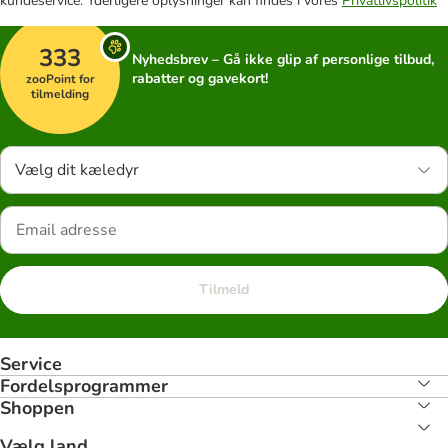
kundeservice. Yderligere oplysninger kan findes i vores
Privatlivspolitik
333
Nyhedsbrev – Gå ikke glip af personlige tilbud,
rabatter og gavekort!
zooPoint for
tilmelding
Vælg dit kæledyr
Tilmeld
Service
Fordelsprogrammer
Shoppen
Vælg land