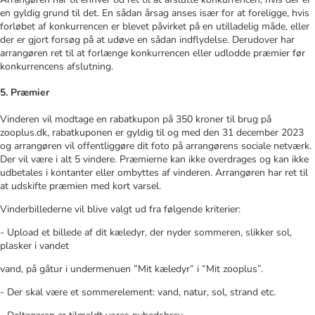
en gyldig grund til det. En sådan årsag anses især for at foreligge, hvis
forløbet af konkurrencen er blevet påvirket på en utilladelig måde, eller
der er gjort forsøg på at udøve en sådan indflydelse. Derudover har
arrangøren ret til at forlænge konkurrencen eller udlodde præmier før
konkurrencens afslutning.
5. Præmier
Vinderen vil modtage en rabatkupon på 350 kroner til brug på
zooplus.dk, rabatkuponen er gyldig til og med den 31 december 2023
og arrangøren vil offentliggøre dit foto på arrangørens sociale netværk.
Der vil være i alt 5 vindere. Præmierne kan ikke overdrages og kan ikke
udbetales i kontanter eller ombyttes af vinderen. Arrangøren har ret til
at udskifte præmien med kort varsel.
Vinderbillederne vil blive valgt ud fra følgende kriterier:
- Upload et billede af dit kæledyr, der nyder sommeren, slikker sol,
plasker i vandet
vand, på gåtur i undermenuen ”Mit kæledyr” i ”Mit zooplus”.
- Der skal være et sommerelement: vand, natur, sol, strand etc.