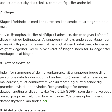
uanset om det skyldes teknisk, computerfejl eller andre fejl.
7. Klager
Klager i forbindelse med konkurrencen kan sendes til arrangøren pr. e-
mail:
service@zooplus.dk eller skriftligt til adressen, der er angivet i afsnit 1 i
disse vilkår og betingelser. Arrangøren vil straks undersøge klagen og
svare skriftlig eller pr. e-mail (afhængigt af den kontaktmetode, der er
valgt af klagerne). Der vil blive svaret på klagen inden for 14 dage efter
modtagelse af klagen.
8. Databeskyttelse
Inden for rammerne af denne konkurrence vil arrangøren bruge dine
personlige data fra din zooplus kundekonto (fornavn, efternavn og e-
mailadresse) til at administrere konkurrencen og til at tilsende dig
præmien, hvis du er en vinder. Retsgrundlaget for denne
databehandling er dit samtykke (Art. 6.1.b GDPR), som du vil blive bedt
om at give pr. e-mail, hvis du er en vinder. Yderligere oplysninger om
databeskyttelse kan findes
her
9. Afsluttende bestemmelser