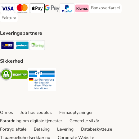
Bankoverførsel
Bankoverførsel Payment
VISA Payment Method
Mastercard Payment Method
Apply pay Payment Method
Google Pay Payment Method
paypal Payment Method
Klarna Payment Method
Faktura
Faktura Payment Method
Leveringspartnere
GLS Shipping Method
Postnord Shipping Method
Bring Shipping Method
Sikkerhed
Security
Security
Om os
Job hos zooplus
Firmaoplysninger
Forordning om digitale tjenester
Generelle vilkår
Fortryd aftale
Betaling
Levering
Databeskyttelse
Tilgængelighedserklæring
Corporate Website