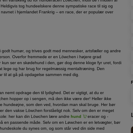
 Heldigvis tog hundeelskere denne sympatiske race til sig og
 – navnet i hjemlandet Frankrig – en race, der er populær over
i godt humør, og trives godt med mennesker, artsfæller og andre
 person. Overfor fremmede er en Löwchen i højere grad
 kun ser en skødehund i den, gør dog denne kloge fyr uret, fordi
e at lege og har brug for regelmæssig mentaltræning. Den
ar til at gå på opdagelse sammen med dig.
 nemt opdrage den til lydighed. Det er vigtigt, at du er
wchen hopper op i sengen, må den ikke være der! Heller ikke
ore hundeøjne, som den ved, hvordan man skal bruge. Her bør
rrer den vakse Löwchen forståeligt nok. Selv om den er meget
skole: her kan din Löwchen lære andre
hund
eracer og -
 på en passende måde. Selv om en Løwchen er en letvægter, bør
n hundeskole du synes om, og som står ved din side med