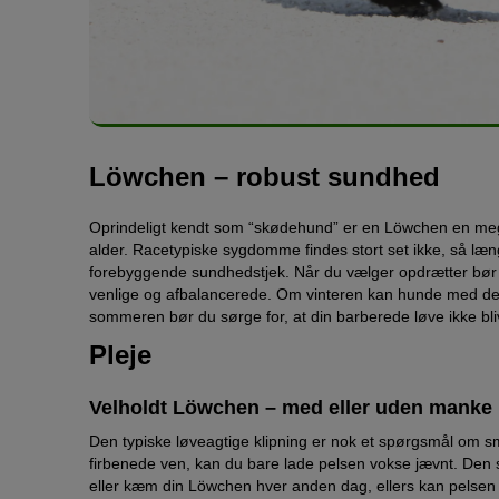
Löwchen – robust sundhed
Oprindeligt kendt som “skødehund” er en Löwchen en meget r
alder. Racetypiske sygdomme findes stort set ikke, så læ
forebyggende sundhedstjek. Når du vælger opdrætter bør d
venlige og afbalancerede. Om vinteren kan hunde med den
sommeren bør du sørge for, at din barberede løve ikke bli
Pleje
Velholdt Löwchen – med eller uden manke
Den typiske løveagtige klipning er nok et spørgsmål om sma
firbenede ven, kan du bare lade pelsen vokse jævnt. Den s
eller kæm din Löwchen hver anden dag, ellers kan pelsen bl