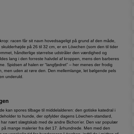
op: racen får sit navn hovedsageligt på grund af den måde,
n skulderhøjde på 26 til 32 cm, er en Löwchen (som den til tider
rømmet, håndterlige størrelse udstråler den værdighed og
ldes lang i den forreste halvdel af kroppen, mens den barberes
ne. Spidsen af halen er “langfjedret” – her menes der frodig
n, men uden at røre den. Den mellemlange, let bølgende pels
den underuld.
ogen
 kan spores tilbage til middelalderen: den gotiske katedral i
indeholder to hunde, der opfylder dagens Löwchen-standard,
 har nært slægtskab med de andre Bichon’er. Den var populær
nde på mange malerier fra det 17. århundrede. Men med den
r en vanskelig tid for hunderacen Löwchen, indtil de i midten af