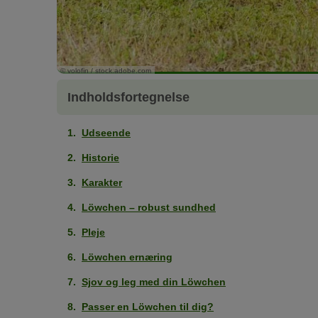
© volofin / stock.adobe.com
Indholdsfortegnelse
Udseende
Historie
Karakter
Löwchen – robust sundhed
Pleje
Löwchen ernæring
Sjov og leg med din Löwchen
Passer en Löwchen til dig?