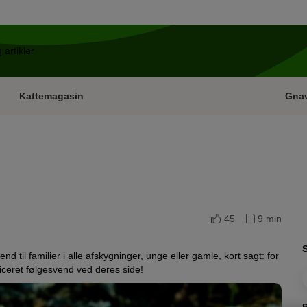
Kattemagasin
Gna
45
9 min
d til familier i alle afskygninger, unge eller gamle, kort sagt: for
iceret følgesvend ved deres side!