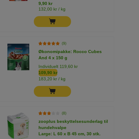
9,90 kr
132,00 kr / kg
(9)
Økonomipakke: Rocco Cubes
And 4 x 150 g
Individuelt 119,60 kr
109,90 kr
183,20 kr / kg
(8)
zooplus beskyttelsesunderlag til
hundehvalpe
Large: L 60 x B 45 cm, 30 stk.