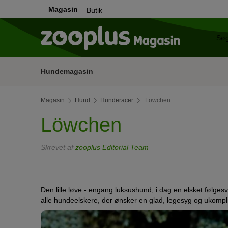
Magasin
Butik
Hundemagasin
Magasin
Hund
Hunderacer
Löwchen
Löwchen
Skrevet af
zooplus Editorial Team
Den lille løve - engang luksushund, i dag en elsket følgesven
alle hundeelskere, der ønsker en glad, legesyg og ukompl