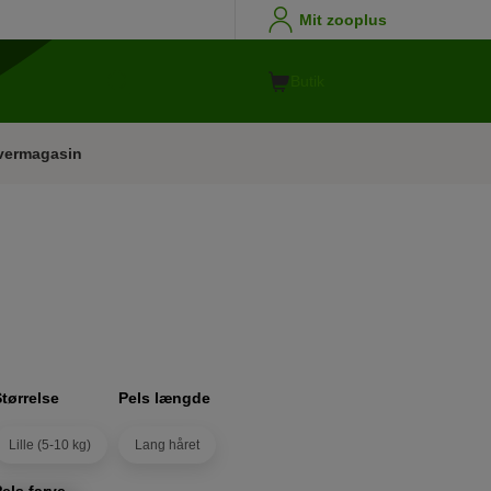
Mit zooplus
Butik
vermagasin
Størrelse
Pels længde
Lille (5-10 kg)
Lang håret