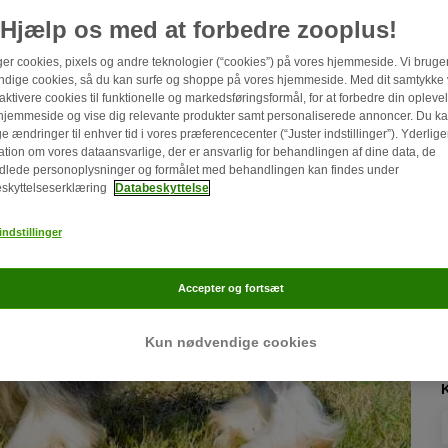
Hjælp os med at forbedre zooplus!
ger cookies, pixels og andre teknologier (“cookies”) på vores hjemmeside. Vi bruge
dige cookies, så du kan surfe og shoppe på vores hjemmeside. Med dit samtykke vi
aktivere cookies til funktionelle og markedsføringsformål, for at forbedre din oplev
hjemmeside og vise dig relevante produkter samt personaliserede annoncer. Du k
e ændringer til enhver tid i vores præferencecenter (“Juster indstillinger”). Yderlige
ation om vores dataansvarlige, der er ansvarlig for behandlingen af ​​dine data, de
lede personoplysninger og formålet med behandlingen kan findes under
skyttelseserklæring
Databeskyttelse
indstillinger
Accepter og fortsæt
Kun nødvendige cookies