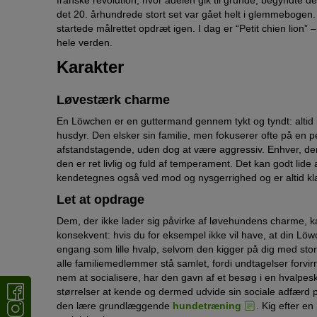
det 20. århundrede stort set var gået helt i glemmebogen.
startede målrettet opdræt igen. I dag er “Petit chien lion”
hele verden.
Karakter
Løvestærk charme
En Löwchen er en guttermand gennem tykt og tyndt: altid 
husdyr. Den elsker sin familie, men fokuserer ofte på en
afstandstagende, uden dog at være aggressiv. Enhver, der
den er ret livlig og fuld af temperament. Det kan godt lid
kendetegnes også ved mod og nysgerrighed og er altid kl
Let at opdrage
Dem, der ikke lader sig påvirke af løvehundens charme, kan
konsekvent: hvis du for eksempel ikke vil have, at din Lö
engang som lille hvalp, selvom den kigger på dig med st
alle familiemedlemmer stå samlet, fordi undtagelser forvi
nem at socialisere, har den gavn af et besøg i en hvalpe
størrelser at kende og dermed udvide sin sociale adfærd
den lære grundlæggende
hundetræning
. Kig efter e