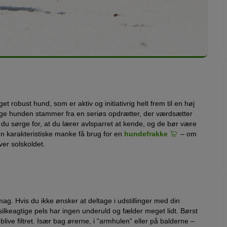
obust hund, som er aktiv og initiativrig helt frem til en høj
nge hunden stammer fra en seriøs opdrætter, der værdsætter
u sørge for, at du lærer avlsparret at kende, og de bør være
 karakteristiske manke få brug for en
hundefrakke
– om
ver solskoldet.
g. Hvis du ikke ønsker at deltage i udstillinger med din
ilkeagtige pels har ingen underuld og fælder meget lidt. Børst
ive filtret. Især bag ørerne, i “armhulen” eller på balderne –