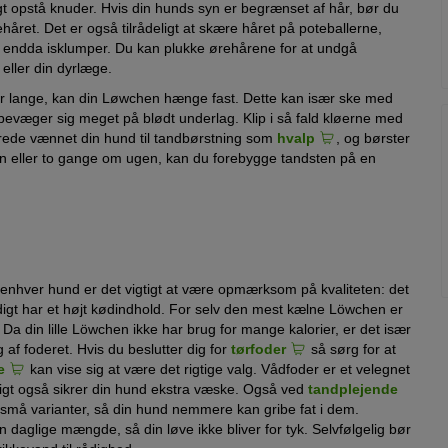
gt opstå knuder. Hvis din hunds syn er begrænset af hår, bør du
et. Det er også tilrådeligt at skære håret på poteballerne,
en endda isklumper. Du kan plukke ørehårene for at undgå
 eller din dyrlæge.
or lange, kan din Løwchen hænge fast. Dette kan især ske med
bevæger sig meget på blødt underlag. Klip i så fald kløerne med
lerede vænnet din hund til tandbørstning som
hvalp
, og børster
n eller to gange om ugen, kan du forebygge tandsten på en
enhver hund er det vigtigt at være opmærksom på kvaliteten: det
igt har et højt kødindhold. For selv den mest kælne Löwchen er
Da din lille Löwchen ikke har brug for mange kalorier, er det især
f foderet. Hvis du beslutter dig for
tørfoder
så sørg for at
e
kan vise sig at være det rigtige valg. Vådfoder er et velegnet
idigt også sikrer din hund ekstra væske. Også ved
tandplejende
små varianter, så din hund nemmere kan gribe fat i dem.
aglige mængde, så din løve ikke bliver for tyk. Selvfølgelig bør