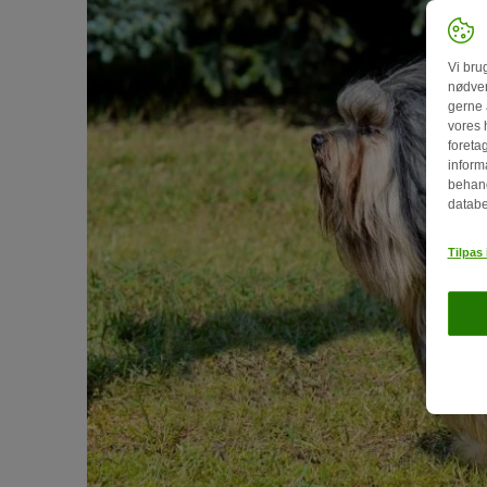
Vi bru
nødven
gerne 
vores 
foretag
inform
behand
databe
Tilpas 