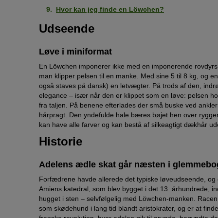
Hvor kan jeg finde en Löwchen?
Udseende
Løve i miniformat
En Löwchen imponerer ikke med en imponerende rovdyrskr
man klipper pelsen til en manke. Med sine 5 til 8 kg, og e
også staves på dansk) en letvægter. På trods af den, ind
elegance – især når den er klippet som en løve: pelsen ho
fra taljen. På benene efterlades der små buske ved ankler
hårpragt. Den yndefulde hale bæres bøjet hen over rygge
kan have alle farver og kan bestå af silkeagtigt dækhår u
Historie
Adelens ædle skat går næsten i glemmeb
Forfædrene havde allerede det typiske løveudseende, og de
Amiens katedral, som blev bygget i det 13. århundrede, 
hugget i sten – selvfølgelig med Löwchen-manken. Racen
som skødehund i lang tid blandt aristokrater, og er at fi
franske revolution, hvor adelen gik til grunde, begyndte de