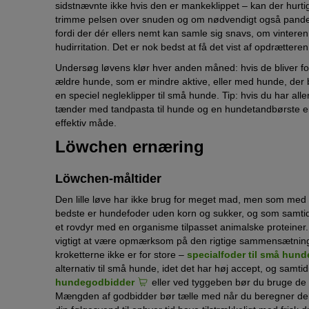
sidstnævnte ikke hvis den er mankeklippet – kan der hurti
trimme pelsen over snuden og om nødvendigt også pandehår
fordi der dér ellers nemt kan samle sig snavs, om vinter
hudirritation. Det er nok bedst at få det vist af opdrætteren
Undersøg løvens klør hver anden måned: hvis de bliver f
ældre hunde, som er mindre aktive, eller med hunde, der 
en speciel negleklipper til små hunde. Tip: hvis du har al
tænder med tandpasta til hunde og en hundetandbørste e
effektiv måde.
Löwchen ernæring
Löwchen-måltider
Den lille løve har ikke brug for meget mad, men som med 
bedste er hundefoder uden korn og sukker, og som samtid
et rovdyr med en organisme tilpasset animalske proteiner. 
vigtigt at være opmærksom på den rigtige sammensætning a
kroketterne ikke er for store –
specialfoder til små hund
alternativ til små hunde, idet det har høj accept, og samt
hundegodbidder
eller ved tyggeben bør du bruge de 
Mængden af godbidder bør tælle med når du beregner den d