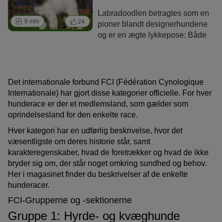
terrieren er en ukompliceret
Labradoodlen betragtes som en
ledsagerhund, der med sin
9 min
24
pioner blandt designerhundene
opvakte natur og helt særlige
og er en ægte lykkepose: Både
mimik spreder godt humør
hundenes udseende og adfærd
overalt.
er alsidig. Denne artikel
opsummerer, hvad det betyder
for hundeejere.
Det internationale forbund FCI (Fédération Cynologique
Internationale) har gjort disse kategorier officielle. For hver
hunderace er der et medlemsland, som gælder som
oprindelsesland for den enkelte race.
Hver kategori har en udførlig beskrivelse, hvor det
væsentligste om deres historie står, samt
karakteregenskaber, hvad de foretrækker og hvad de ikke
bryder sig om, der står noget omkring sundhed og behov.
Her i magasinet finder du beskrivelser af de enkelte
hunderacer.
FCI-Grupperne og -sektionerne
Gruppe 1: Hyrde- og kvæghunde