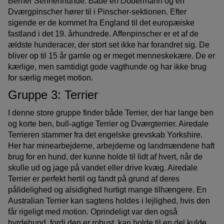
Berner Sennenhunde. Både en Dobermann og en
Dværgpinscher hører til i Pinscher-sektionen. Efter
sigende er de kommet fra England til det europæiske
fastland i det 19. århundrede. Affenpinscher er et af de
ældste hunderacer, der stort set ikke har forandret sig. De
bliver op til 15 år gamle og er meget menneskekære. De er
kærlige, men samtidigt gode vagthunde og har ikke brug
for særlig meget motion.
Gruppe 3: Terrier
I denne store gruppe finder både Terrier, der har lange ben
og korte ben, bull-agtige Terrier og Dværgterrier. Airedale
Terrieren stammer fra det engelske grevskab Yorkshire.
Her har minearbejderne, arbejderne og landmændene haft
brug for en hund, der kunne holde til lidt af hvert, når de
skulle ud og jage på vandet eller drive kvæg. Airedale
Terrier er perfekt hertil og fandt på grund af deres
pålidelighed og alsidighed hurtigt mange tilhængere. En
Australian Terrier kan sagtens holdes i lejlighed, hvis den
får rigeligt med motion. Oprindeligt var den også
hyrdehund, fordi den er robust, kan holde til en del kulde