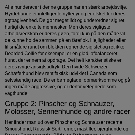
Alle hunderacer i denne gruppe har en stærk arbejdsvilje.
Hyrdehunde er intelligente nyttedyr og er elsket for deres
agtpågivenhed. De gør meget lidt og underordner sig ret
hurtigt de enkelte mennesker. Men deres vigtigste
arbejdsredskab er deres gøen, fordi kun på den måde vil
de kunne holde sammen på en fåreflok. I lejligheder eller
til småture rundt om blokken egner de sig slet og ret ikke.
Bearded Collie for eksempel er en glad, afbalanceret
hund, der er nem at opdrage. Det helt karakteristiske er
deres ivrige ansigtsudtryk. Den hvide Schweizer
Schæferhund blev rent faktisk udviklet i Canada som
selvstændig race. De er børneglade, opmærksomme og på
ingen måde aggressive, og er derfor velegnede som
vagthunde.
Gruppe 2: Pinscher og Schnauzer,
Molosser, Sennenhunde og andre racer
Her finder man ud over Pinscher og Schnauzer racerne
Smoushond, Russisk Sort Terrier, mastiffer, bjerghunde og