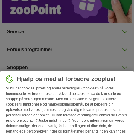
Service
Fordelsprogrammer
Shoppen
Hjælp os med at forbedre zooplus!
Vælg land
Vi bruger cookies, pixels og andre teknologier (“cookies”) på vores
Danmark / DK
hjemmeside. Vi bruger absolut nødvendige cookies, så du kan surfe og
shoppe på vores hjemmeside. Med dit samtykke vil vi gerne aktivere
cookies til funktionelle og markedsføringsformål, for at forbedre din
Follow zooplus
oplevelse med vores hjemmeside og vise dig relevante produkter samt
personaliserede annoncer. Du kan foretage ændringer til enhver tid i vores
præferencecenter (“Juster indstillinger”). Yderligere information om vores
dataansvarlige, der er ansvarlig for behandlingen af ​​dine data, de
behandlede personoplysninger og formålet med behandlingen kan findes