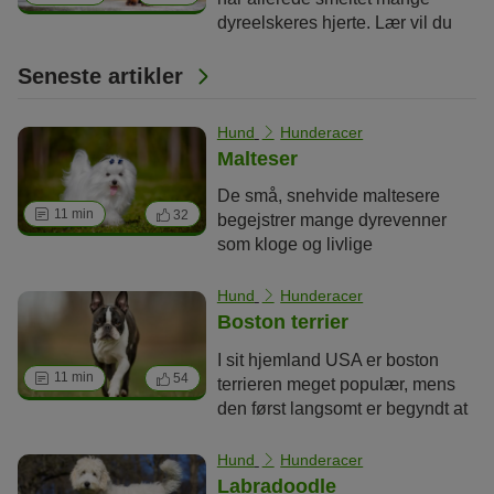
dyreelskeres hjerte. Lær vil du
lære alt om de kompakte
gravhunde, også kaldet Dachs
Seneste artikler
eller Dachshund.
Hund
Hunderacer
Malteser
De små, snehvide maltesere
11 min
32
begejstrer mange dyrevenner
som kloge og livlige
ledsagehunde. De er gode
kammerater for mennesker, der
Hund
Hunderacer
elsker altid at have deres hund
Boston terrier
omkring sig, og som med glæde
I sit hjemland USA er boston
plejer den silkebløde pels.
11 min
54
terrieren meget populær, mens
den først langsomt er begyndt at
blive kendt i Europa. Men dens
fans ved præcis, hvad de får med
Hund
Hunderacer
den usædvanlige hund: Boston
Labradoodle