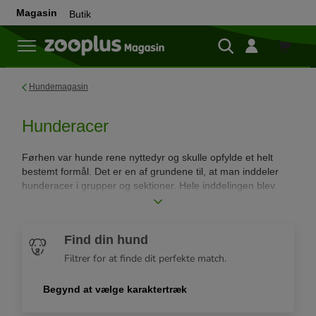
Magasin
Butik
Butik
Hundemagasin
Hunderacer
Førhen var hunde rene nyttedyr og skulle opfylde et helt
bestemt formål. Det er en af grundene til, at man inddeler
hunderacer i grupper og sektioner. Hele inddelingen blev
defineret påny i 1983 af Raymond Triquet – nu er der 10
grupper hvor racerne har hver deres karakteristiske
egenskaber.
Find din hund
Filtrer for at finde dit perfekte match.
Begynd at vælge karaktertræk