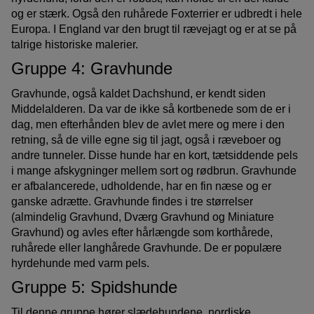
og er stærk. Også den ruhårede Foxterrier er udbredt i hele
Europa. I England var den brugt til rævejagt og er at se på
talrige historiske malerier.
Gruppe 4: Gravhunde
Gravhunde, også kaldet Dachshund, er kendt siden
Middelalderen. Da var de ikke så kortbenede som de er i
dag, men efterhånden blev de avlet mere og mere i den
retning, så de ville egne sig til jagt, også i ræveboer og
andre tunneler. Disse hunde har en kort, tætsiddende pels
i mange afskygninger mellem sort og rødbrun. Gravhunde
er afbalancerede, udholdende, har en fin næse og er
ganske adrætte. Gravhunde findes i tre størrelser
(almindelig Gravhund, Dværg Gravhund og Miniature
Gravhund) og avles efter hårlængde som korthårede,
ruhårede eller langhårede Gravhunde. De er populære
hyrdehunde med varm pels.
Gruppe 5: Spidshunde
Til denne gruppe hører slædehundene, nordiske