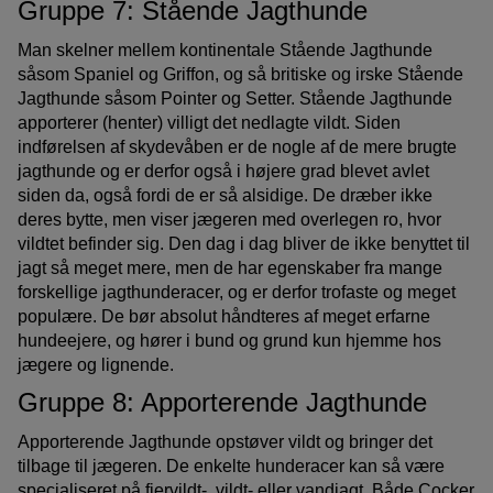
Gruppe 7: Stående Jagthunde
Man skelner mellem kontinentale Stående Jagthunde
såsom Spaniel og Griffon, og så britiske og irske Stående
Jagthunde såsom Pointer og Setter. Stående Jagthunde
apporterer (henter) villigt det nedlagte vildt. Siden
indførelsen af skydevåben er de nogle af de mere brugte
jagthunde og er derfor også i højere grad blevet avlet
siden da, også fordi de er så alsidige. De dræber ikke
deres bytte, men viser jægeren med overlegen ro, hvor
vildtet befinder sig. Den dag i dag bliver de ikke benyttet til
jagt så meget mere, men de har egenskaber fra mange
forskellige jagthunderacer, og er derfor trofaste og meget
populære. De bør absolut håndteres af meget erfarne
hundeejere, og hører i bund og grund kun hjemme hos
jægere og lignende.
Gruppe 8: Apporterende Jagthunde
Apporterende Jagthunde opstøver vildt og bringer det
tilbage til jægeren. De enkelte hunderacer kan så være
specialiseret på fjervildt-, vildt- eller vandjagt. Både Cocker