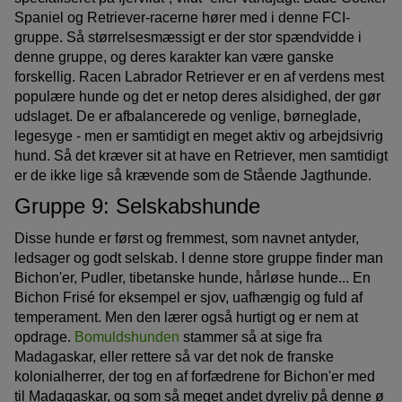
Spaniel og Retriever-racerne hører med i denne FCI-
gruppe. Så størrelsesmæssigt er der stor spændvidde i
denne gruppe, og deres karakter kan være ganske
forskellig. Racen Labrador Retriever er en af verdens mest
populære hunde og det er netop deres alsidighed, der gør
udslaget. De er afbalancerede og venlige, børneglade,
legesyge - men er samtidigt en meget aktiv og arbejdsivrig
hund. Så det kræver sit at have en Retriever, men samtidigt
er de ikke lige så krævende som de Stående Jagthunde.
Gruppe 9: Selskabshunde
Disse hunde er først og fremmest, som navnet antyder,
ledsager og godt selskab. I denne store gruppe finder man
Bichon'er, Pudler, tibetanske hunde, hårløse hunde... En
Bichon Frisé for eksempel er sjov, uafhængig og fuld af
temperament. Men den lærer også hurtigt og er nem at
opdrage.
Bomuldshunden
stammer så at sige fra
Madagaskar, eller rettere så var det nok de franske
kolonialherrer, der tog en af forfædrene for Bichon'er med
til Madagaskar, og som så meget andet dyreliv på denne ø