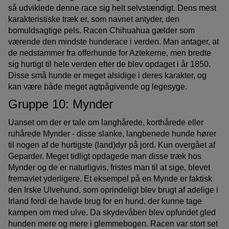
så udviklede denne race sig helt selvstændigt. Dens mest
karakteristiske træk er, som navnet antyder, den
bomuldsagtige pels. Racen Chihuahua gælder som
værende den mindste hunderace i verden. Man antager, at
de nedstammer fra offerhunde for Aztekerne, men bredte
sig hurtigt til hele verden efter de blev opdaget i år 1850.
Disse små hunde er meget alsidige i deres karakter, og
kan være både meget agtpågivende og legesyge.
Gruppe 10: Mynder
Uanset om der er tale om langhårede, korthårede eller
ruhårede Mynder - disse slanke, langbenede hunde hører
til nogen af de hurtigste (land)dyr på jord. Kun overgået af
Geparder. Meget tidligt opdagede man disse træk hos
Mynder og de er naturligvis, fristes man til at sige, blevet
fremavlet yderligere. Et eksempel på en Mynde er faktisk
den Irske Ulvehund, som oprindeligt blev brugt af adelige i
Irland fordi de havde brug for en hund, der kunne tage
kampen om med ulve. Da skydevåben blev opfundet gled
hunden mere og mere i glemmebogen. Racen var stort set