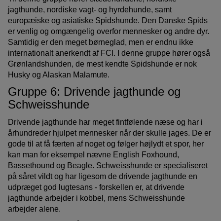
jagthunde, nordiske vagt- og hyrdehunde, samt
europæiske og asiatiske Spidshunde. Den Danske Spids
er venlig og omgængelig overfor mennesker og andre dyr.
Samtidig er den meget børneglad, men er endnu ikke
internationalt anerkendt af FCI. I denne gruppe hører også
Grønlandshunden, de mest kendte Spidshunde er nok
Husky og Alaskan Malamute.
Gruppe 6: Drivende jagthunde og
Schweisshunde
Drivende jagthunde har meget fintfølende næse og har i
århundreder hjulpet mennesker når der skulle jages. De er
gode til at få færten af noget og følger højlydt et spor, her
kan man for eksempel nævne English Foxhound,
Bassethound og Beagle. Schweisshunde er specialiseret
på såret vildt og har ligesom de drivende jagthunde en
udpræget god lugtesans - forskellen er, at drivende
jagthunde arbejder i kobbel, mens Schweisshunde
arbejder alene.