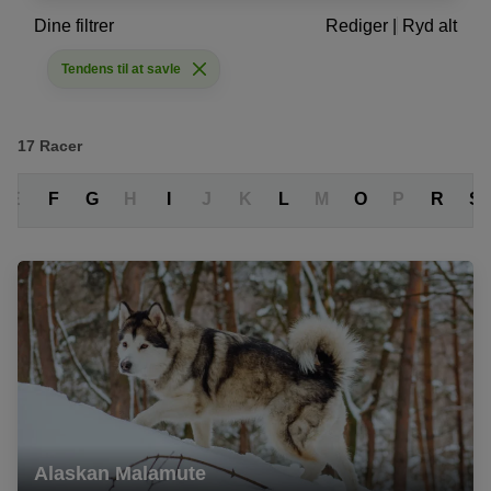
Dine filtrer
Rediger
|
Ryd alt
Tendens til at savle
17
Racer
E
F
G
H
I
J
K
L
M
O
P
R
S
Alaskan Malamute