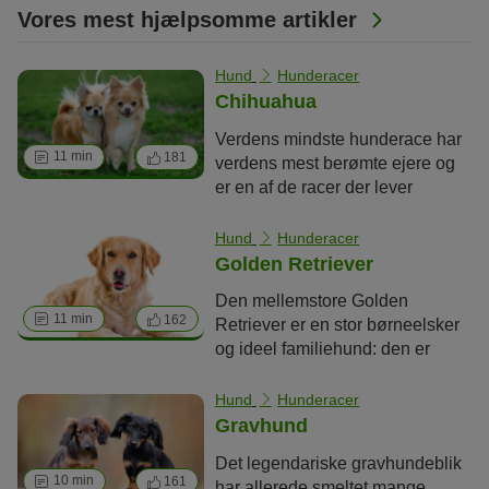
Vores mest hjælpsomme artikler
Hund
Hunderacer
Chihuahua
Verdens mindste hunderace har
11 min
181
verdens mest berømte ejere og
er en af de racer der lever
længst. Chihuahua er en hund af
superlative dimensioner, hvor de
Hund
Hunderacer
har hjem i Madonnas, Britney
Golden Retriever
Spears' eller Paris Hiltons
Den mellemstore Golden
håndtasker. Den mexicanske
11 min
162
Retriever er en stor børneelsker
racehund er meget mere end en
og ideel familiehund: den er
luksuriøs skødehund.
meget menneskekærlig og nem
at håndtere, men har brug for lidt
Hund
Hunderacer
pleje og meget bevægelse.
Gravhund
Det legendariske gravhundeblik
10 min
161
har allerede smeltet mange