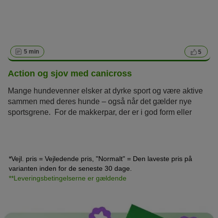
5 min
5
Action og sjov med canicross
Mange hundevenner elsker at dyrke sport og være aktive
sammen med deres hunde – også når det gælder nye
sportsgrene. For de makkerpar, der er i god form eller
gerne vil blive det, er canicross en oplagt sportsgren, hvor
hund og ejer kan nyde naturen sammen. I canicross
trækker hunden sin ejer gennem landskabet ved hjælp af
en fleksibel snor. Sportsgrenen gør ikke kun begge parter
*Vejl. pris = Vejledende pris, "Normalt" = Den laveste pris på
fit, men opbygger disciplin på en ansvarsfuld måde og
varianten inden for de seneste 30 dage.
styrker båndet mellem menneske og dyr.
**Leveringsbetingelserne er gældende