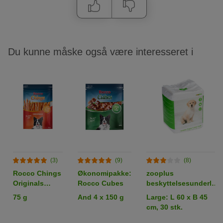
Du kunne måske også være interesseret i
(3)
(9)
(8)
Rocco Chings
Økonomipakke:
zooplus
Originals
Rocco Cubes
beskyttelsesunderlag
Kyllingebryst i
til hundehvalpe
75 g
And 4 x 150 g
Large: L 60 x B 45
strimler
cm, 30 stk.