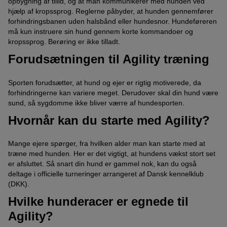
opbygning af tillid, og at man kommunikerer med hunden ved
hjælp af kropssprog. Reglerne påbyder, at hunden gennemfører
forhindringsbanen uden halsbånd eller hundesnor. Hundeføreren
må kun instruere sin hund gennem korte kommandoer og
kropssprog. Berøring er ikke tilladt.
Forudsætningen til Agility træning
Sporten forudsætter, at hund og ejer er rigtig motiverede, da
forhindringerne kan variere meget. Derudover skal din hund være
sund, så sygdomme ikke bliver værre af hundesporten.
Hvornår kan du starte med Agility?
Mange ejere spørger, fra hvilken alder man kan starte med at
træne med hunden. Her er det vigtigt, at hundens vækst stort set
er afsluttet. Så snart din hund er gammel nok, kan du også
deltage i officielle turneringer arrangeret af Dansk kennelklub
(DKK).
Hvilke hunderacer er egnede til
Agility?