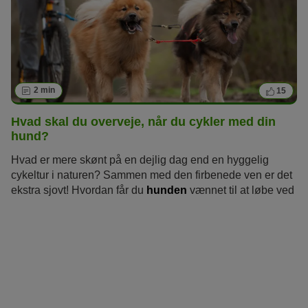
2 min
15
Hvad skal du overveje, når du cykler med din
hund?
Hvad er mere skønt på en dejlig dag end en hyggelig
cykeltur i naturen? Sammen med den firbenede ven er det
ekstra sjovt! Hvordan får du
hunden
vænnet til at løbe ved
siden af en cykel og hvad skal du være opmærksom på,
når du cykler med din hund?