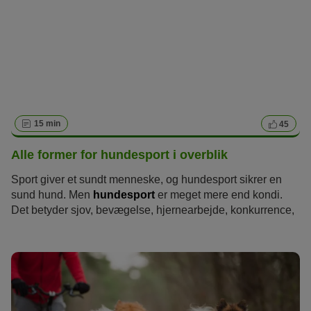
15 min
45
Alle former for hundesport i overblik
Sport giver et sundt menneske, og hundesport sikrer en
sund hund. Men
hundesport
er meget mere end kondi.
Det betyder sjov, bevægelse, hjernearbejde, konkurrence,
opdragelse
og socialisering i ét og samme. Men hvilke
slags hundesport findes der i det hele taget? Og hvilken
sport er bedst for dig og din hund? Vi præsenterer de mest
kendte sportsgrene til hunde.