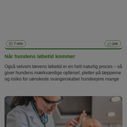
7 min
206
Når hundens løbetid kommer
Også selvom tævens løbetid er en helt naturlig proces – så
giver hundens mærkværdige opførsel, pletter på tæpperne
og risiko for uønskede svangerskaber hundeejere mange
bekymringer. Her er alt, hvad du har brug for at vide om din
tæves løbetid.