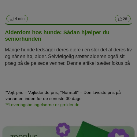
4 min
28
Alderdom hos hunde: Sådan hjælper du
seniorhunden
Mange hunde ledsager deres ejere i en stor del af deres liv
og når en høj alder. Selvfølgelig sætter alderen også sit
præg på de pelsede venner. Denne artikel sætter fokus på
seniorhunden, hvilke alderdomstegn der kan ses hos
hunde, og hvordan du kan gøre det lettere for dem at blive
ældre. Desuden kommer vi også ind på det alvorlige
spørgsmål, hvornår det er tid til at sige farvel.
*Vejl. pris = Vejledende pris, "Normalt" = Den laveste pris på
varianten inden for de seneste 30 dage.
**Leveringsbetingelserne er gældende