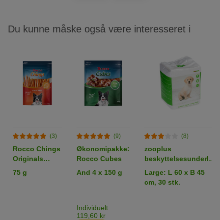
Du kunne måske også være interesseret i
(3)
(9)
(8)
Rocco Chings
Økonomipakke:
zooplus
Originals
Rocco Cubes
beskyttelsesunderlag
Kyllingebryst i
til hundehvalpe
75 g
And 4 x 150 g
Large: L 60 x B 45
strimler
cm, 30 stk.
Individuelt
119,60 kr