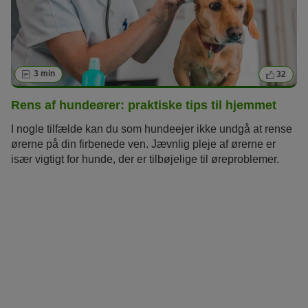
3 min
32
Rens af hundeører: praktiske tips til hjemmet
I nogle tilfælde kan du som hundeejer ikke undgå at rense
ørerne på din firbenede ven. Jævnlig pleje af ørerne er
især vigtigt for hunde, der er tilbøjelige til øreproblemer.
Vores guide fortæller dig, hvordan du renser hundens ører
korrekt, og i hvilke tilfælde det overhovedet er nødvendigt