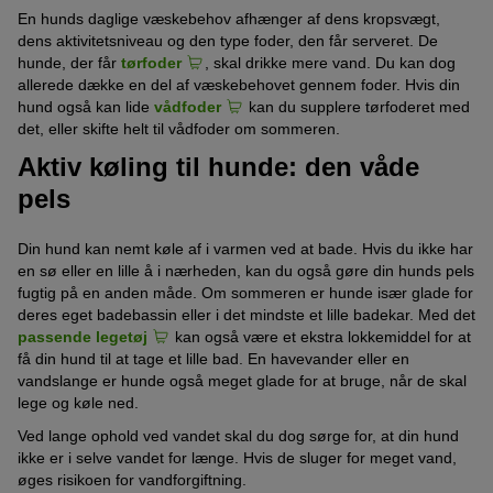
En hunds daglige væskebehov afhænger af dens kropsvægt,
dens aktivitetsniveau og den type foder, den får serveret. De
hunde, der får
tørfoder
, skal drikke mere vand. Du kan dog
allerede dække en del af væskebehovet gennem foder. Hvis din
hund også kan lide
vådfoder
kan du supplere tørfoderet med
det, eller skifte helt til vådfoder om sommeren.
Aktiv køling til hunde: den våde
pels
Din hund kan nemt køle af i varmen ved at bade. Hvis du ikke har
en sø eller en lille å i nærheden, kan du også gøre din hunds pels
fugtig på en anden måde. Om sommeren er hunde især glade for
deres eget badebassin eller i det mindste et lille badekar. Med det
passende legetøj
kan også være et ekstra lokkemiddel for at
få din hund til at tage et lille bad. En havevander eller en
vandslange er hunde også meget glade for at bruge, når de skal
lege og køle ned.
Ved lange ophold ved vandet skal du dog sørge for, at din hund
ikke er i selve vandet for længe. Hvis de sluger for meget vand,
øges risikoen for vandforgiftning.