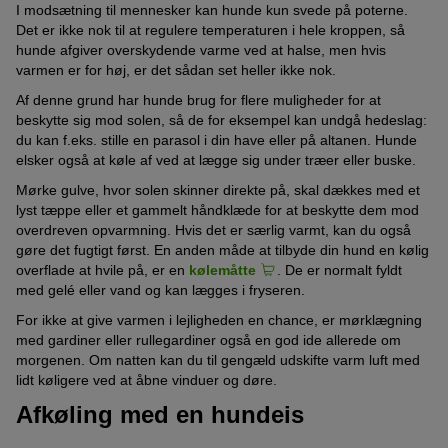
I modsætning til mennesker kan hunde kun svede på poterne.
Det er ikke nok til at regulere temperaturen i hele kroppen, så
hunde afgiver overskydende varme ved at halse, men hvis
varmen er for høj, er det sådan set heller ikke nok.
Af denne grund har hunde brug for flere muligheder for at
beskytte sig mod solen, så de for eksempel kan undgå hedeslag:
du kan f.eks. stille en parasol i din have eller på altanen. Hunde
elsker også at køle af ved at lægge sig under træer eller buske.
Mørke gulve, hvor solen skinner direkte på, skal dækkes med et
lyst tæppe eller et gammelt håndklæde for at beskytte dem mod
overdreven opvarmning. Hvis det er særlig varmt, kan du også
gøre det fugtigt først. En anden måde at tilbyde din hund en kølig
overflade at hvile på, er en
kølemåtte
. De er normalt fyldt
med gelé eller vand og kan lægges i fryseren.
For ikke at give varmen i lejligheden en chance, er mørklægning
med gardiner eller rullegardiner også en god ide allerede om
morgenen. Om natten kan du til gengæld udskifte varm luft med
lidt køligere ved at åbne vinduer og døre.
Afkøling med en hundeis