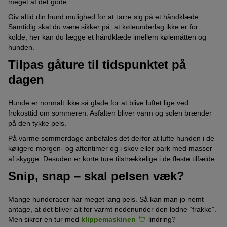
meget af det gode.
Giv altid din hund mulighed for at tørre sig på et håndklæde.
Samtidig skal du være sikker på, at køleunderlag ikke er for
kolde, her kan du lægge et håndklæde imellem kølemåtten og
hunden.
Tilpas gåture til tidspunktet på
dagen
Hunde er normalt ikke så glade for at blive luftet lige ved
frokosttid om sommeren. Asfalten bliver varm og solen brænder
på den tykke pels.
På varme sommerdage anbefales det derfor at lufte hunden i de
køligere morgen- og aftentimer og i skov eller park med masser
af skygge. Desuden er korte ture tilstrækkelige i de fleste tilfælde.
Snip, snap – skal pelsen væk?
Mange hunderacer har meget lang pels. Så kan man jo nemt
antage, at det bliver alt for varmt nedenunder den lodne “frakke”.
Men sikrer en tur med
klippemaskinen
lindring?