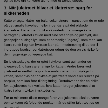
og lad ikke din kat være alene med et tændt juletræ.
3. Når juletræet bliver et klatretræ: sørg for
sikkerheden
Katte er ægte klatre- og balancekunstnere – uanset om de er ude
på det smalle havehegn eller indendørs på det elskede
kradsetræ. Det er derfor ikke så underligt, at mange katte
betragter juletræet i stuen med sine stearinlys og julepynt, der
genspejler al slags lys, som et personligt “legetøj”, som man kan
klatre rundt i og kan hvæsse klør på. I modsætning til de dertil
indrettede kradse- og klatretræer udgør de dog en vis risiko for
den nysgerrige og legesyge kat.
En juletræskugle, der er gået i stykker samt guirlander og
julegavebånd kan være farlige for katten. Andre farer ved
juletræet er nedfaldne grantræsnåle, der er ufordøjelige for
katten, samt hvis der drikkes af juletræets vand eller slikkes på
harpiks, som kan føre til forgiftning. Derudover er der en risiko
for, at juletræet helt væltes, hvis katten bruger juletræet til at
klatre i eller trækker i lyskæderne.
For at minimere disse mange farer ved juletræet, skal du være
opmærksom på følgende punkter, når du stiller juletræet op og
pynter det: