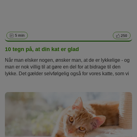
5 min
250
10 tegn på, at din kat er glad
Når man elsker nogen, ønsker man, at de er lykkelige - og
man er nok villig til at gøre en del for at bidrage til den
lykke. Det gælder selvfølgelig også for vores katte, som vi
deler livet med. De gør jo også os ret glade.