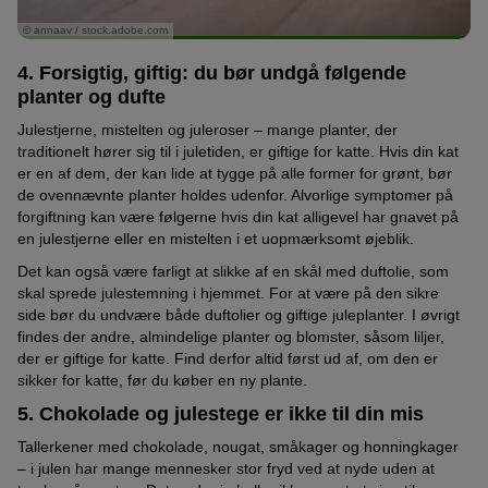
© annaav / stock.adobe.com
4. Forsigtig, giftig: du bør undgå følgende
planter og dufte
Julestjerne, mistelten og juleroser – mange planter, der
traditionelt hører sig til i juletiden, er giftige for katte. Hvis din kat
er en af dem, der kan lide at tygge på alle former for grønt, bør
de ovennævnte planter holdes udenfor. Alvorlige symptomer på
forgiftning kan være følgerne hvis din kat alligevel har gnavet på
en julestjerne eller en mistelten i et uopmærksomt øjeblik.
Det kan også være farligt at slikke af en skål med duftolie, som
skal sprede julestemning i hjemmet. For at være på den sikre
side bør du undvære både duftolier og giftige juleplanter. I øvrigt
findes der andre, almindelige planter og blomster, såsom liljer,
der er giftige for katte. Find derfor altid først ud af, om den er
sikker for katte, før du køber en ny plante.
5. Chokolade og julestege er ikke til din mis
Tallerkener med chokolade, nougat, småkager og honningkager
– i julen har mange mennesker stor fryd ved at nyde uden at