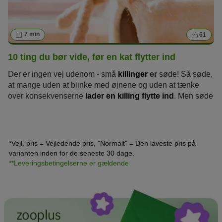
7 min
61
10 ting du bør vide, før en kat flytter ind
Der er ingen vej udenom - små
killinger
er
søde! Så søde,
at mange uden at blinke med øjnene og uden at tænke
over konsekvenserne
lader en killing flytte ind
. Men søde
killinger bliver til katte med behov, der kommer til at
ledsage dig i de næste 15 til 20 år. Om en killing eller en
voksen kat skal flytte ind bør derfor overvejes nøje! Disse
"10 ting du bør vide, før en kat flytter ind" hjælper dig med
*Vejl. pris = Vejledende pris, "Normalt" = Den laveste pris på
at træffe den rigtige beslutning.
varianten inden for de seneste 30 dage.
**Leveringsbetingelserne er gældende