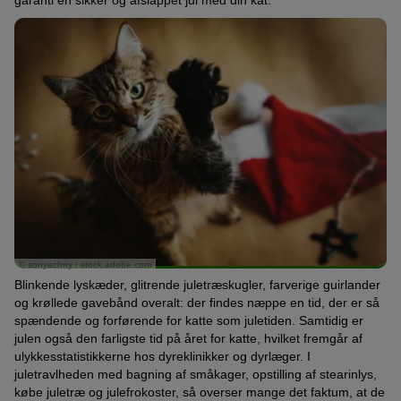
garanti en sikker og afslappet jul med din kat.
© sonyachny / stock.adobe.com
Blinkende lyskæder, glitrende juletræskugler, farverige guirlander
og krøllede gavebånd overalt: der findes næppe en tid, der er så
spændende og forførende for katte som juletiden. Samtidig er
julen også den farligste tid på året for katte, hvilket fremgår af
ulykkesstatistikkerne hos dyreklinikker og dyrlæger. I
juletravlheden med bagning af småkager, opstilling af stearinlys,
købe juletræ og julefrokoster, så overser mange det faktum, at de