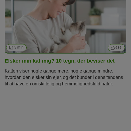
5 min
636
Elsker min kat mig? 10 tegn, der beviser det
Katten viser nogle gange mere, nogle gange mindre,
hvordan den elsker sin ejer, og det bunder i dens tendens
til at have en omskiftelig og hemmelighedsfuld natur.
Nogle gange er det også bare fordi den har en lidt mere
subtil måde at vise det på end f.eks. hunde. En kattekender
vil nok alligevel være i stand til at genkende deres tegn på
kærlighed. Jo mere du stoler på dine instinkter - ligesom
din kat gør - vil du kunne se og føle, hvor meget din
elskede kat elsker dig.