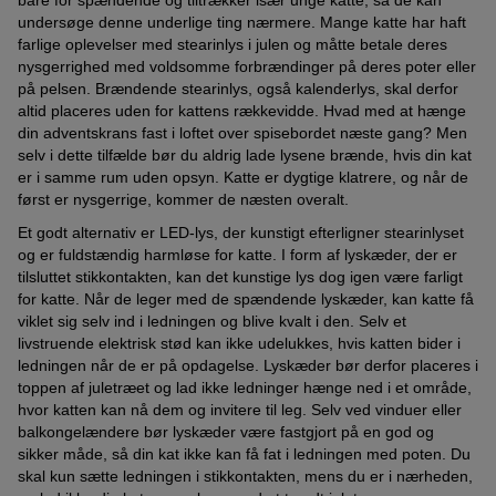
bare for spændende og tiltrækker især unge katte, så de kan
undersøge denne underlige ting nærmere. Mange katte har haft
farlige oplevelser med stearinlys i julen og måtte betale deres
nysgerrighed med voldsomme forbrændinger på deres poter eller
på pelsen. Brændende stearinlys, også kalenderlys, skal derfor
altid placeres uden for kattens rækkevidde. Hvad med at hænge
din adventskrans fast i loftet over spisebordet næste gang? Men
selv i dette tilfælde bør du aldrig lade lysene brænde, hvis din kat
er i samme rum uden opsyn. Katte er dygtige klatrere, og når de
først er nysgerrige, kommer de næsten overalt.
Et godt alternativ er LED-lys, der kunstigt efterligner stearinlyset
og er fuldstændig harmløse for katte. I form af lyskæder, der er
tilsluttet stikkontakten, kan det kunstige lys dog igen være farligt
for katte. Når de leger med de spændende lyskæder, kan katte få
viklet sig selv ind i ledningen og blive kvalt i den. Selv et
livstruende elektrisk stød kan ikke udelukkes, hvis katten bider i
ledningen når de er på opdagelse. Lyskæder bør derfor placeres i
toppen af juletræet og lad ikke ledninger hænge ned i et område,
hvor katten kan nå dem og invitere til leg. Selv ved vinduer eller
balkongelændere bør lyskæder være fastgjort på en god og
sikker måde, så din kat ikke kan få fat i ledningen med poten. Du
skal kun sætte ledningen i stikkontakten, mens du er i nærheden,