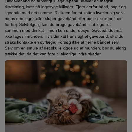
julegavebånd og farverigt julegavepapir udøver en magisk
tiltrækning, især på legesyge killinger. Fjern derfor bånd, papir og
lignende med det samme. Risikoen for, at katten kvæler sig selv
mens den leger, eller sluger gavebånd eller papir er simpelthen
for høj. Selvfølgelig kan du bruge gavebånd til at lege lidt
sammen med din kat – men kun under opsyn. Gavebåndet må
ikke tages i munden. Hvis din kat har slugt et gaveband, skal du
straks kontakte en dyrlæge. Forsøg ikke at fjerne båndet selv.
Selv om en smule af det skulle kigge ud af munden, bør du aldrig
trække det, da det kan føre til alvorlige indre skader.