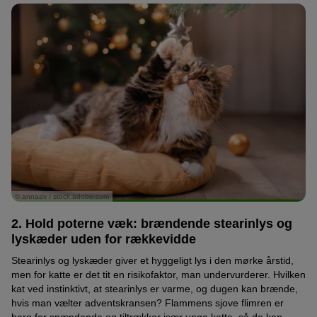
© annaav / stock.adobe.com
2. Hold poterne væk: brændende stearinlys og
lyskæder uden for rækkevidde
Stearinlys og lyskæder giver et hyggeligt lys i den mørke årstid,
men for katte er det tit en risikofaktor, man undervurderer. Hvilken
kat ved instinktivt, at stearinlys er varme, og dugen kan brænde,
hvis man vælter adventskransen? Flammens sjove flimren er