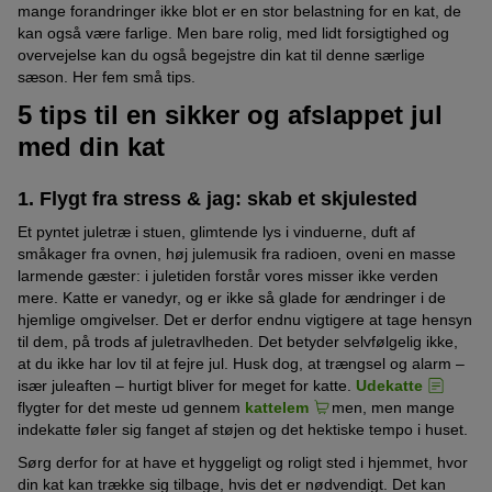
mange forandringer ikke blot er en stor belastning for en kat, de
kan også være farlige. Men bare rolig, med lidt forsigtighed og
overvejelse kan du også begejstre din kat til denne særlige
sæson. Her fem små tips.
5 tips til en sikker og afslappet jul
med din kat
1. Flygt fra stress & jag: skab et skjulested
Et pyntet juletræ i stuen, glimtende lys i vinduerne, duft af
småkager fra ovnen, høj julemusik fra radioen, oveni en masse
larmende gæster: i juletiden forstår vores misser ikke verden
mere. Katte er vanedyr, og er ikke så glade for ændringer i de
hjemlige omgivelser. Det er derfor endnu vigtigere at tage hensyn
til dem, på trods af juletravlheden. Det betyder selvfølgelig ikke,
at du ikke har lov til at fejre jul. Husk dog, at trængsel og alarm –
især juleaften – hurtigt bliver for meget for katte.
Udekatte
flygter for det meste ud gennem
kattelem
men, men mange
indekatte føler sig fanget af støjen og det hektiske tempo i huset.
Sørg derfor for at have et hyggeligt og roligt sted i hjemmet, hvor
din kat kan trække sig tilbage, hvis det er nødvendigt. Det kan