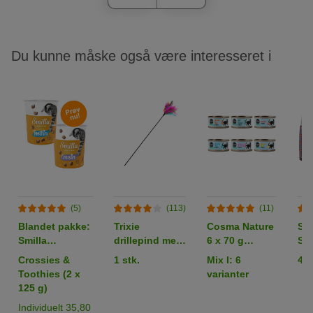
Du kunne måske også være interesseret i
(5)
(113)
(11)
Blandet pakke:
Trixie
Cosma Nature
Smi
Smilla
drillepind med
6 x 70 g
Ste
Kattegodbidder
fjer
kattemad i
Fje
Crossies &
1 stk.
Mix I: 6
4 k
dåse
Toothies (2 x
varianter
125 g)
Individuelt 35,80