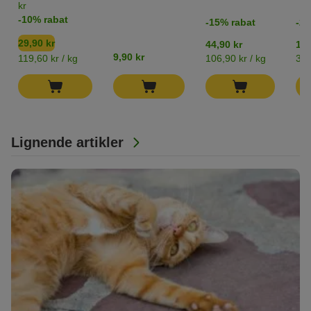
kr
-10% rabat
-15% rabat
-20
29,90 kr
44,90 kr
129
9,90 kr
119,60 kr / kg
106,90 kr / kg
32,
Lignende artikler