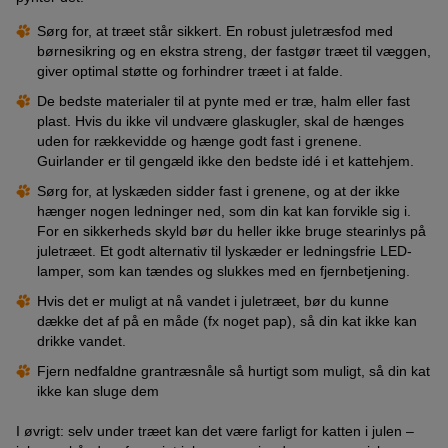
Sørg for, at træet står sikkert. En robust juletræsfod med
børnesikring og en ekstra streng, der fastgør træet til væggen,
giver optimal støtte og forhindrer træet i at falde.
De bedste materialer til at pynte med er træ, halm eller fast
plast. Hvis du ikke vil undvære glaskugler, skal de hænges
uden for rækkevidde og hænge godt fast i grenene.
Guirlander er til gengæld ikke den bedste idé i et kattehjem.
Sørg for, at lyskæden sidder fast i grenene, og at der ikke
hænger nogen ledninger ned, som din kat kan forvikle sig i.
For en sikkerheds skyld bør du heller ikke bruge stearinlys på
juletræet. Et godt alternativ til lyskæder er ledningsfrie LED-
lamper, som kan tændes og slukkes med en fjernbetjening.
Hvis det er muligt at nå vandet i juletræet, bør du kunne
dække det af på en måde (fx noget pap), så din kat ikke kan
drikke vandet.
Fjern nedfaldne grantræsnåle så hurtigt som muligt, så din kat
ikke kan sluge dem
I øvrigt: selv under træet kan det være farligt for katten i julen –