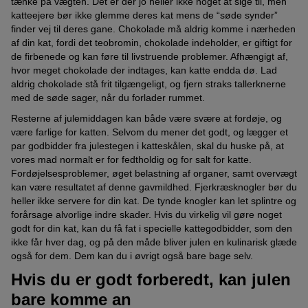
tænke på vægten. Det er der jo heller ikke noget at sige til, men
katteejere bør ikke glemme deres kat mens de “søde synder”
finder vej til deres gane. Chokolade må aldrig komme i nærheden
af din kat, fordi det teobromin, chokolade indeholder, er giftigt for
de firbenede og kan føre til livstruende problemer. Afhængigt af,
hvor meget chokolade der indtages, kan katte endda dø. Lad
aldrig chokolade stå frit tilgængeligt, og fjern straks tallerknerne
med de søde sager, når du forlader rummet.
Resterne af julemiddagen kan både være svære at fordøje, og
være farlige for katten. Selvom du mener det godt, og lægger et
par godbidder fra julestegen i katteskålen, skal du huske på, at
vores mad normalt er for fedtholdig og for salt for katte.
Fordøjelsesproblemer, øget belastning af organer, samt overvægt
kan være resultatet af denne gavmildhed. Fjerkræsknogler bør du
heller ikke servere for din kat. De tynde knogler kan let splintre og
forårsage alvorlige indre skader. Hvis du virkelig vil gøre noget
godt for din kat, kan du få fat i specielle kattegodbidder, som den
ikke får hver dag, og på den måde bliver julen en kulinarisk glæde
også for dem. Dem kan du i øvrigt også bare bage selv.
Hvis du er godt forberedt, kan julen
bare komme an