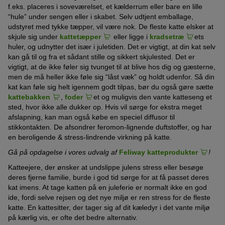
f.eks. placeres i soveværelset, et kælderrum eller bare en lille
“hule” under sengen eller i skabet. Selv udtjent emballage,
udstyret med tykke tæpper, vil være nok. De fleste katte elsker at
skjule sig under
kattetæpper
eller ligge i
kradsetræ
ets
huler, og udnytter det især i juletiden. Det er vigtigt, at din kat selv
kan gå til og fra et sådant stille og sikkert skjulested. Det er
vigtigt, at de ikke føler sig tvunget til at blive hos dig og gæsterne,
men de må heller ikke føle sig “låst væk” og holdt udenfor. Så din
kat kan føle sig helt igennem godt tilpas, bør du også gøre sætte
kattebakken
,
foder
et og muligvis den vante katteseng et
sted, hvor ikke alle dukker op. Hvis vil sørge for ekstra meget
afslapning, kan man også købe en speciel diffusor til
stikkontakten. De afsondrer feromon-lignende duftstoffer, og har
en beroligende & stress-lindrende virkning på katte.
Gå på opdagelse i vores udvalg af
Feliway katteprodukter
!
Katteejere, der ønsker at undslippe julens stress eller besøge
deres fjerne familie, burde i god tid sørge for at få passet deres
kat imens. At tage katten på en juleferie er normalt ikke en god
ide, fordi selve rejsen og det nye miljø er ren stress for de fleste
katte. En kattesitter, der tager sig af dit kæledyr i det vante miljø
på kærlig vis, er ofte det bedre alternativ.