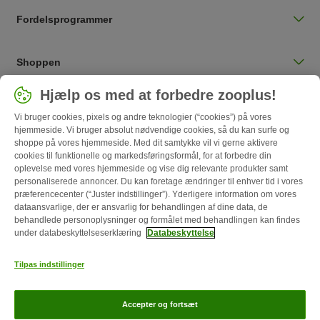
Fordelsprogrammer
Shoppen
Vælg land
Hjælp os med at forbedre zooplus!
Danmark / DK
Vi bruger cookies, pixels og andre teknologier (“cookies”) på vores
hjemmeside. Vi bruger absolut nødvendige cookies, så du kan surfe og
shoppe på vores hjemmeside. Med dit samtykke vil vi gerne aktivere
Follow zooplus
cookies til funktionelle og markedsføringsformål, for at forbedre din
oplevelse med vores hjemmeside og vise dig relevante produkter samt
personaliserede annoncer. Du kan foretage ændringer til enhver tid i vores
præferencecenter (“Juster indstillinger”). Yderligere information om vores
dataansvarlige, der er ansvarlig for behandlingen af ​​dine data, de
behandlede personoplysninger og formålet med behandlingen kan findes
under databeskyttelseserklæring
Databeskyttelse
Tilpas indstillinger
Om os
Karriere
Corporate Website
Impressum
Generelle vilkår
Accepter og fortsæt
Annulleringsformular
Betaling
Levering
Databeskyttelse