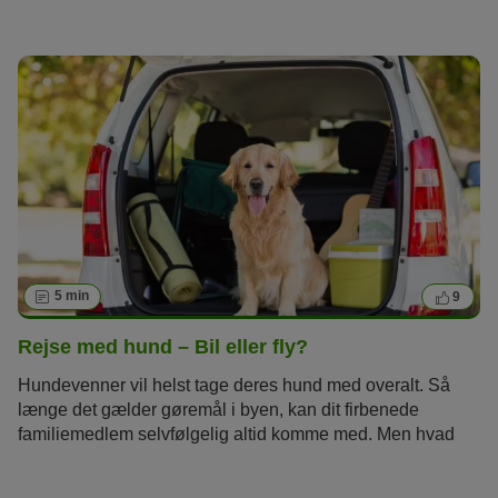
lade sig gøre, hvis du har hund? Hvordan finder jeg
hundevenlige campingpladser? Hvordan transporterer jeg
hunden, og hvor skal hunden sove?
5 min
9
Rejse med hund – Bil eller fly?
Hundevenner vil helst tage deres hund med overalt. Så
længe det gælder gøremål i byen, kan dit firbenede
familiemedlem selvfølgelig altid komme med. Men hvad
med ferien? Hvilke muligheder har dyrevenner, når de skal
rejse langt væk? Kan man tage en hund med i flyet? Eller