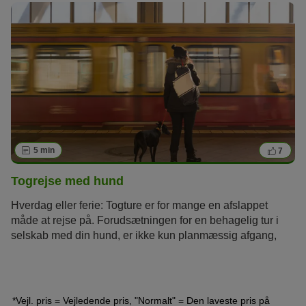
skal hundeejere hellere tage bilen på de lange ture?
5 min
7
Togrejse med hund
Hverdag eller ferie: Togture er for mange en afslappet
måde at rejse på. Forudsætningen for en behagelig tur i
selskab med din hund, er ikke kun planmæssig afgang,
men også at din hund er afslappet og rutineret. Vi giver dig
her nogle tips til hvordan du får en god togtur med din
hund.
*Vejl. pris = Vejledende pris, "Normalt" = Den laveste pris på