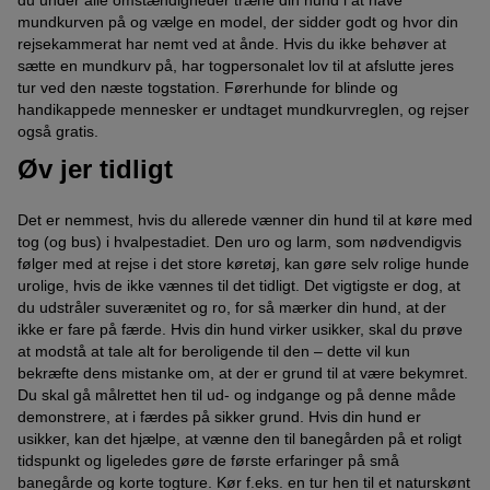
du under alle omstændigheder træne din hund i at have
mundkurven på og vælge en model, der sidder godt og hvor din
rejsekammerat har nemt ved at ånde. Hvis du ikke behøver at
sætte en mundkurv på, har togpersonalet lov til at afslutte jeres
tur ved den næste togstation. Førerhunde for blinde og
handikappede mennesker er undtaget mundkurvreglen, og rejser
også gratis.
Øv jer tidligt
Det er nemmest, hvis du allerede vænner din hund til at køre med
tog (og bus) i hvalpestadiet. Den uro og larm, som nødvendigvis
følger med at rejse i det store køretøj, kan gøre selv rolige hunde
urolige, hvis de ikke vænnes til det tidligt. Det vigtigste er dog, at
du udstråler suverænitet og ro, for så mærker din hund, at der
ikke er fare på færde. Hvis din hund virker usikker, skal du prøve
at modstå at tale alt for beroligende til den – dette vil kun
bekræfte dens mistanke om, at der er grund til at være bekymret.
Du skal gå målrettet hen til ud- og indgange og på denne måde
demonstrere, at i færdes på sikker grund. Hvis din hund er
usikker, kan det hjælpe, at vænne den til banegården på et roligt
tidspunkt og ligeledes gøre de første erfaringer på små
banegårde og korte togture. Kør f.eks. en tur hen til et naturskønt