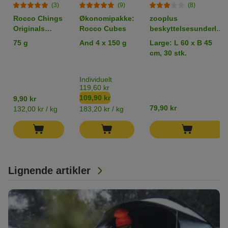
(3)
(9)
(8)
Rocco Chings
Økonomipakke:
zooplus
Originals
Rocco Cubes
beskyttelsesunderlag
Kyllingebryst i
til hundehvalpe
75 g
And 4 x 150 g
Large: L 60 x B 45
strimler
cm, 30 stk.
Individuelt
119,60 kr
109,90 kr
9,90 kr
79,90 kr
132,00 kr / kg
183,20 kr / kg
Lignende artikler