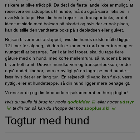
risikere at blive trådt på. Da det i de fleste lande ikke er muligt, at
reservere en siddeplads til hunde, må du også være fleksibel i
overfyldte toge. Hvis din hund rejser i en transportboks, er det
ideelt at sidde med boksen på skødet og hvis der er nok plads,
kan du stille den vandtætte boks på sidepladsen eller gulvet.
Rejsen bliver mest afslappet, hvis din hunds sidste måltid ligger
12 timer før afgang, så den ikke kommer i nød under turen og er
tvunget til at besørge. Før i går ind i toget, skal du tage flere
gåture med din hund, med korte mellemrum, så hundens blære
bliver helt tømt. Udover mundkurven og transportboksen, er der
også andet tilbehør, som er nyttigt på en togrejse med hunde –
især hvis det er en lang tur. En rejseskål til vand kan f.eks. være
nyttig, eller et hundetæppe, så din hund ligger mere behageligt.
Vi ønsker dig og din firbenede rejsekammerat en herlig togtur!
Hvis du skulle få brug for nogle
godbidder
eller noget
udstyr
til din tur, så kan du shoppe det hos
zooplus.dk!
Togtur med hund