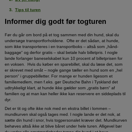
Tips til turen
Informer dig godt før togturen
Før du går om bord på et tog sammen med din hund, skal du
undersøge transportforholdene. Ofte er det sådan, at hunde,
som ikke transporteres i en transportboks – altså som „hånd-
baggage“ og derfor gratis – skal betale halv billetpris. I nogle
lande forlanger baneselskabet kun 10 procent af billetprisen for
en voksen. Hvis du køber en sparebillet, skal du læse det, som
er skrevet med småt – nogle gange tæller en hund som en „hel
person“ i gruppebilletter. For mange er hunden ligesom et
familiemedlem, men f.eks. gør Deutsche Bahn i Tyskland det
udtrykkeligt klart, at hunde ikke gælder som „gratis børn“ af
familien og at man kan heller ikke kan reservere en siddeplads til
dyr.
Det er tit og ofte ikke nok med en ekstra billet i lommen –
mundkurven skal også tages med. I nogle lande er det nok, at
sætte din hund i snor, hvis togpersonalet kræver det. Mundkurven
behøves altså ikke at blive båret under hele turen. Alligevel bør