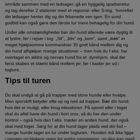
område sammen med en ledsager, gå en hyggelig spadseretur
og tag derefter 2 stationer med et regional- eller S-tog, hvorefter
din ledsager henter dig og din firbenede ven igen. En sund
godbid kan også gøre den første tur mere behagelig for din hund.
Under alle omstændigheder bør din hund allerede være dygtig til
at lystre, før i rejser i tog: „Sit“, „bliv“ og „kom“, samt „dæk“ er
meget hjælpsomme kommandoer. Et godt bånd mellem dig og
din hund afhjælper mange situationer – men hvis du f.eks. har
overtaget en ældre og nervøs hund fra et dyrehjem, skal der
først skabes et stærkt bånd mellem jer, før i kaster jer ud i
togture.
Tips til turen
Du skal undgå at gå på trapper med store hunde eller hvalpe.
Men sporskift betyder ofte op og ned ad trapper. Bær din hund,
hvis det er muligt, eller brug elevatoren. På sporet eller i toget
skal du altid have din hund i kort snor, så du har den under
kontrol – også hvis den f.eks. møder en anden hund, der også
skal med toget. Sørg for at din hund tager plads ved din fod –
mange hunde tager en lur under togturen. Hunden må ikke ligge
i gangen og blokere vejen for andre passagerer, og den kan også