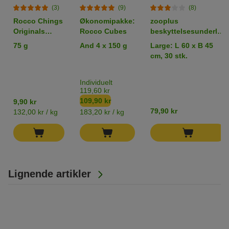
(3)
(9)
(8)
Rocco Chings
Økonomipakke:
zooplus
Originals
Rocco Cubes
beskyttelsesunderlag
Kyllingebryst i
til hundehvalpe
75 g
And 4 x 150 g
Large: L 60 x B 45
strimler
cm, 30 stk.
Individuelt
119,60 kr
109,90 kr
9,90 kr
79,90 kr
132,00 kr / kg
183,20 kr / kg
Lignende artikler