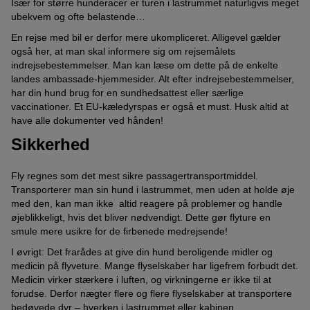
Især for større hunderacer er turen i lastrummet naturligvis meget
ubekvem og ofte belastende…
En rejse med bil er derfor mere ukompliceret. Alligevel gælder
også her, at man skal informere sig om rejsemålets
indrejsebestemmelser. Man kan læse om dette på de enkelte
landes ambassade-hjemmesider. Alt efter indrejsebestemmelser,
har din hund brug for en sundhedsattest eller særlige
vaccinationer. Et EU-kæledyrspas er også et must. Husk altid at
have alle dokumenter ved hånden!
Sikkerhed
Fly regnes som det mest sikre passagertransportmiddel.
Transporterer man sin hund i lastrummet, men uden at holde øje
med den, kan man ikke altid reagere på problemer og handle
øjeblikkeligt, hvis det bliver nødvendigt. Dette gør flyture en
smule mere usikre for de firbenede medrejsende!
I øvrigt: Det frarådes at give din hund beroligende midler og
medicin på flyveture. Mange flyselskaber har ligefrem forbudt det.
Medicin virker stærkere i luften, og virkningerne er ikke til at
forudse. Derfor nægter flere og flere flyselskaber at transportere
bedøvede dyr – hverken i lastrummet eller kabinen.