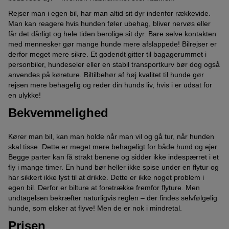
Rejser man i egen bil, har man altid sit dyr indenfor rækkevide.
Man kan reagere hvis hunden føler ubehag, bliver nervøs eller
får det dårligt og hele tiden berolige sit dyr. Bare selve kontakten
med mennesker gør mange hunde mere afslappede! Bilrejser er
derfor meget mere sikre. Et godendt gitter til bagagerummet i
personbiler, hundeseler eller en stabil transportkurv bør dog også
anvendes på køreture. Biltilbehør af høj kvalitet til hunde gør
rejsen mere behagelig og reder din hunds liv, hvis i er udsat for
en ulykke!
Bekvemmelighed
Kører man bil, kan man holde når man vil og gå tur, når hunden
skal tisse. Dette er meget mere behageligt for både hund og ejer.
Begge parter kan få strakt benene og sidder ikke indespærret i et
fly i mange timer. En hund bør heller ikke spise under en flytur og
har sikkert ikke lyst til at drikke. Dette er ikke noget problem i
egen bil. Derfor er bilture at foretrække fremfor flyture. Men
undtagelsen bekræfter naturligvis reglen – der findes selvfølgelig
hunde, som elsker at flyve! Men de er nok i mindretal.
Prisen