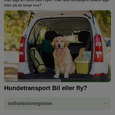
man tage en hund med i flyet? Eller skal hundeejere hellere tage
bilen på de lange ture?
© © WavebreakMediaMicro / stock.adobe.com
Hundetransport Bil eller fly?
Indholdsfortegnelse