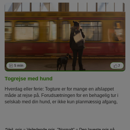
skal hundeejere hellere tage bilen på de lange ture?
5 min
7
Togrejse med hund
Hverdag eller ferie: Togture er for mange en afslappet
måde at rejse på. Forudsætningen for en behagelig tur i
selskab med din hund, er ikke kun planmæssig afgang,
men også at din hund er afslappet og rutineret. Vi giver dig
her nogle tips til hvordan du får en god togtur med din
hund.
*Vejl. pris = Vejledende pris, "Normalt" = Den laveste pris på