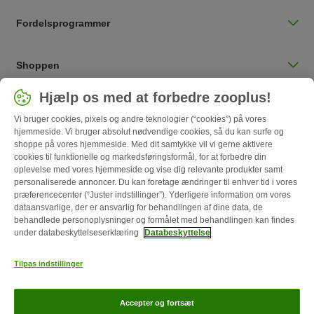
Fordelsprogrammer
Shoppen
Vælg land
Hjælp os med at forbedre zooplus!
Danmark / DK
Vi bruger cookies, pixels og andre teknologier (“cookies”) på vores
hjemmeside. Vi bruger absolut nødvendige cookies, så du kan surfe og
shoppe på vores hjemmeside. Med dit samtykke vil vi gerne aktivere
Follow zooplus
cookies til funktionelle og markedsføringsformål, for at forbedre din
oplevelse med vores hjemmeside og vise dig relevante produkter samt
personaliserede annoncer. Du kan foretage ændringer til enhver tid i vores
præferencecenter (“Juster indstillinger”). Yderligere information om vores
dataansvarlige, der er ansvarlig for behandlingen af ​​dine data, de
behandlede personoplysninger og formålet med behandlingen kan findes
under databeskyttelseserklæring
Databeskyttelse
Tilpas indstillinger
Om os
Karriere
Corporate Website
Impressum
Generelle vilkår
Accepter og fortsæt
Annulleringsformular
Betaling
Levering
Databeskyttelse