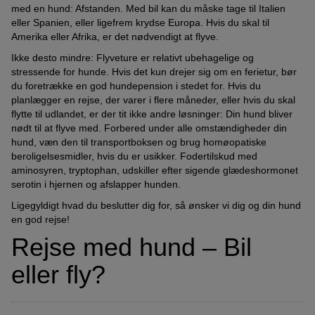
med en hund: Afstanden. Med bil kan du måske tage til Italien
eller Spanien, eller ligefrem krydse Europa. Hvis du skal til
Amerika eller Afrika, er det nødvendigt at flyve.
Ikke desto mindre: Flyveture er relativt ubehagelige og
stressende for hunde. Hvis det kun drejer sig om en ferietur, bør
du foretrække en god hundepension i stedet for. Hvis du
planlægger en rejse, der varer i flere måneder, eller hvis du skal
flytte til udlandet, er der tit ikke andre løsninger: Din hund bliver
nødt til at flyve med. Forbered under alle omstændigheder din
hund, væn den til transportboksen og brug homøopatiske
beroligelsesmidler, hvis du er usikker. Fodertilskud med
aminosyren, tryptophan, udskiller efter sigende glædeshormonet
serotin i hjernen og afslapper hunden.
Ligegyldigt hvad du beslutter dig for, så ønsker vi dig og din hund
en god rejse!
Rejse med hund – Bil
eller fly?