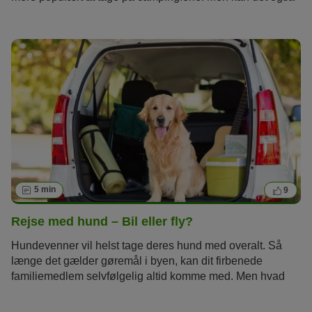
lade sig gøre, hvis du har hund? Hvordan finder jeg
hundevenlige campingpladser? Hvordan transporterer jeg
hunden, og hvor skal hunden sove?
5 min
9
Rejse med hund – Bil eller fly?
Hundevenner vil helst tage deres hund med overalt. Så
længe det gælder gøremål i byen, kan dit firbenede
familiemedlem selvfølgelig altid komme med. Men hvad
med ferien? Hvilke muligheder har dyrevenner, når de skal
rejse langt væk? Kan man tage en hund med i flyet? Eller