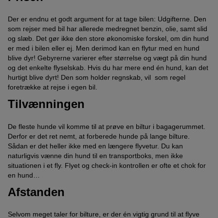
Der er endnu et godt argument for at tage bilen: Udgifterne. Den
som rejser med bil har allerede medregnet benzin, olie, samt slid
og slæb. Det gør ikke den store økonomiske forskel, om din hund
er med i bilen eller ej. Men derimod kan en flytur med en hund
blive dyr! Gebyrerne varierer efter størrelse og vægt på din hund
og det enkelte flyselskab. Hvis du har mere end én hund, kan det
hurtigt blive dyrt! Den som holder regnskab, vil som regel
foretrække at rejse i egen bil.
Tilvænningen
De fleste hunde vil komme til at prøve en biltur i bagagerummet.
Derfor er det ret nemt, at forberede hunde på lange bilture.
Sådan er det heller ikke med en længere flyvetur. Du kan
naturligvis vænne din hund til en transportboks, men ikke
situationen i et fly. Flyet og check-in kontrollen er ofte et chok for
en hund…
Afstanden
Selvom meget taler for bilture, er der én vigtig grund til at flyve