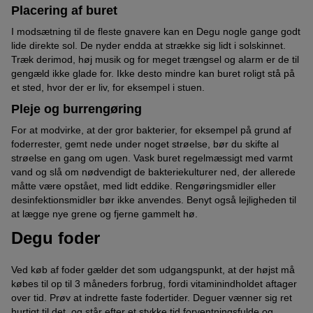
Placering af buret
I modsætning til de fleste gnavere kan en Degu nogle gange godt
lide direkte sol. De nyder endda at strække sig lidt i solskinnet.
Træk derimod, høj musik og for meget trængsel og alarm er de til
gengæld ikke glade for. Ikke desto mindre kan buret roligt stå på
et sted, hvor der er liv, for eksempel i stuen.
Pleje og burrengøring
For at modvirke, at der gror bakterier, for eksempel på grund af
foderrester, gemt nede under noget strøelse, bør du skifte al
strøelse en gang om ugen. Vask buret regelmæssigt med varmt
vand og slå om nødvendigt de bakteriekulturer ned, der allerede
måtte være opstået, med lidt eddike. Rengøringsmidler eller
desinfektionsmidler bør ikke anvendes. Benyt også lejligheden til
at lægge nye grene og fjerne gammelt hø.
Degu foder
Ved køb af foder gælder det som udgangspunkt, at der højst må
købes til op til 3 måneders forbrug, fordi vitaminindholdet aftager
over tid. Prøv at indrette faste fodertider. Deguer vænner sig ret
hurtigt til det, og står efter et stykke tid forventningsfulde og