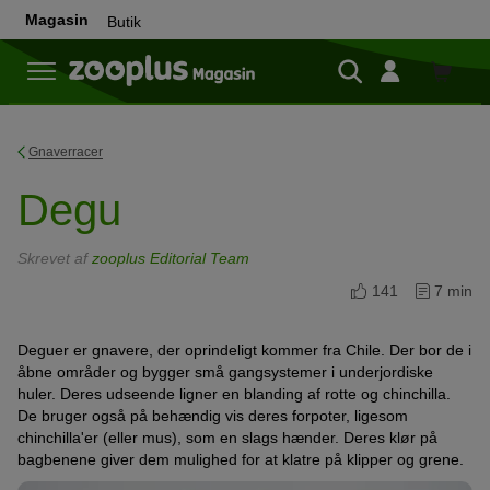
Magasin
Butik
Butik
Gnaverracer
Degu
Skrevet af
zooplus Editorial Team
141
7 min
Deguer er gnavere, der oprindeligt kommer fra Chile. Der bor de i
åbne områder og bygger små gangsystemer i underjordiske
huler. Deres udseende ligner en blanding af rotte og chinchilla.
De bruger også på behændig vis deres forpoter, ligesom
chinchilla'er (eller mus), som en slags hænder. Deres klør på
bagbenene giver dem mulighed for at klatre på klipper og grene.