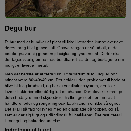
Degu bur
Et bur med et bundkar af plast vil ikke i længden kunne overleve
deres trang til at gnave i alt. Gnavetrangen er så udtalt, at de
endda gnaver sig gennem plexiglas og tyndt metal. Derfor skal
der tages særlig omhu med bundkarret, så det og beslagene om
muligt er lavet af metal.
Men det bedste er et terrarium. Et terrarium til to Deguer bør
mindst være 80x40x40 cm. Det holder uden problemer til både at
blive bidt og kradset i, og har et ventilationssystem, der ikke
levner bakterier eller dårlig luft en chance. Derudover er mange
delvist udstyret med skydedøre, hvilket gør det nemmere at
håndtere foder og rengøring osv. Et akvarium er ikke så egnet.
Det skal i så fald forsynes med en glasplade på toppen, og så
samler der sig fugt og udåndingsluft i bækkenet. Det resulterer i
iltmangel og bakteriedannelse.
Indretning af buret