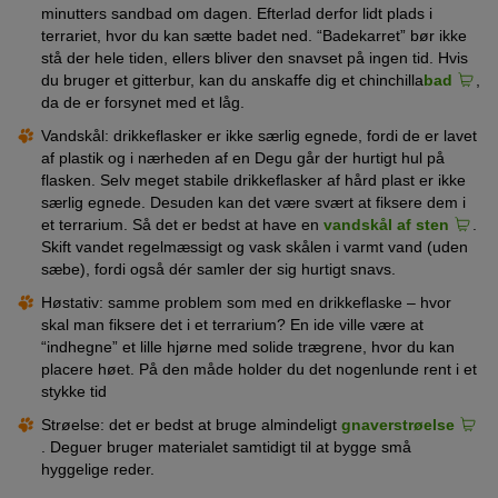
minutters sandbad om dagen. Efterlad derfor lidt plads i
terrariet, hvor du kan sætte badet ned. “Badekarret” bør ikke
stå der hele tiden, ellers bliver den snavset på ingen tid. Hvis
du bruger et gitterbur, kan du anskaffe dig et chinchilla
bad
,
da de er forsynet med et låg.
Vandskål: drikkeflasker er ikke særlig egnede, fordi de er lavet
af plastik og i nærheden af en Degu går der hurtigt hul på
flasken. Selv meget stabile drikkeflasker af hård plast er ikke
særlig egnede. Desuden kan det være svært at fiksere dem i
et terrarium. Så det er bedst at have en
vandskål af sten
.
Skift vandet regelmæssigt og vask skålen i varmt vand (uden
sæbe), fordi også dér samler der sig hurtigt snavs.
Høstativ: samme problem som med en drikkeflaske – hvor
skal man fiksere det i et terrarium? En ide ville være at
“indhegne” et lille hjørne med solide trægrene, hvor du kan
placere høet. På den måde holder du det nogenlunde rent i et
stykke tid
Strøelse: det er bedst at bruge almindeligt
gnaverstrøelse
. Deguer bruger materialet samtidigt til at bygge små
hyggelige reder.