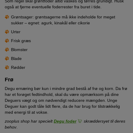
Som regel skal grøntfoder altid vaskes og tørres grundigt. Husk
også at fjerne eventuelle foderrester fra buret i tide.
Grøntsager: grøntsagerne må ikke indeholde for meget
sukker – egnet: agurk, kinakål eller cikorie
Urter
Frisk græs
Blomster
Blade
Rødder
Frø
Degu ernæring bør kun i mindre grad bestå af frø og korn. Da frø
har et forøget fedtindhold, skal du være opmærksom på dine
Deguers vægt og om nødvendigt reducere mængden. Unge
Deguer kan godt tåle lidt flere, da de har brug for tilstrækkelig
med energi til at vokse.
zooplus shop har specielt
Degu foder
skræddersyet til deres
behov
.