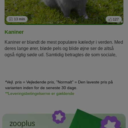
13 min
127
Kaniner
Kaniner er blandt de mest populære kæledyr i verden. Med
deres lange ører, bløde pels og blide øjne ser de altså
også rigtig søde ud. Samtidig betragtes de som sociale,
nemme at pleje og billige. Men er kaniner virkelig de
perfekte kæledyr? Hvad du bør være opmærksom på før
du anskaffer dig en kanin og hvordan du kan holde kaniner
på en artskorrekt måde, kan du læse mere om her.
*Vejl. pris = Vejledende pris, "Normalt" = Den laveste pris på
varianten inden for de seneste 30 dage.
**Leveringsbetingelserne er gældende