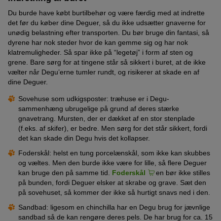
Du burde have købt burtilbehør og være færdig med at indrette
det før du køber dine Deguer, så du ikke udsætter gnaverne for
unødig belastning efter transporten. Du bør bruge din fantasi, så
dyrene har nok steder hvor de kan gemme sig og har nok
klatremuligheder. Så spar ikke på “legetøj” i form af sten og
grene. Bare sørg for at tingene står så sikkert i buret, at de ikke
vælter når Degu’erne tumler rundt, og risikerer at skade en af
dine Deguer.
Sovehuse som udkigsposter: træhuse er i Degu-
sammenhæng ubrugelige på grund af deres stærke
gnavetrang. Mursten, der er dækket af en stor stenplade
(f.eks. af skifer), er bedre. Men sørg for det står sikkert, fordi
det kan skade din Degu hvis det kollapser.
Foderskål: helst en tung porcelænskål, som ikke kan skubbes
og væltes. Men den burde ikke være for lille, så flere Deguer
kan bruge den på samme tid.
Foderskål
en bør ikke stilles
på bunden, fordi Deguer elsker at skrabe og grave. Sæt den
på sovehuset, så kommer der ikke så hurtigt snavs ned i den.
Sandbad: ligesom en chinchilla har en Degu brug for jævnlige
sandbad så de kan rengøre deres pels. De har brug for ca. 15