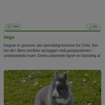
7 min
141
Degu
Deguer er gnavere, der oprindeligt kommer fra Chile. Der
bor de i åbne områder og bygger små gangsystemer i
underjordiske huler. Deres udseende ligner en blanding af
rotte og chinchilla. De bruger også på behændig vis deres
forpoter, ligesom chinchilla'er (eller mus), som en slags
hænder. Deres klør på bagbenene giver dem mulighed for
at klatre på klipper og grene.