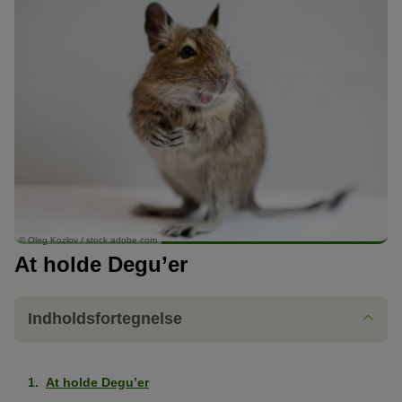
© Oleg Kozlov / stock.adobe.com
At holde Degu’er
Indholdsfortegnelse
At holde Degu’er