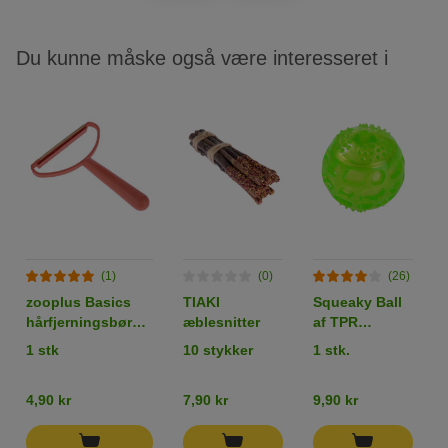
Du kunne måske også være interesseret i
(1)
(0)
(26)
zooplus Basics
TIAKI
Squeaky Ball
hårfjerningsbørste
æblesnitter
af TPR
til kæledyr
hundelegetøj
1 stk
10 stykker
1 stk.
4,90 kr
7,90 kr
9,90 kr