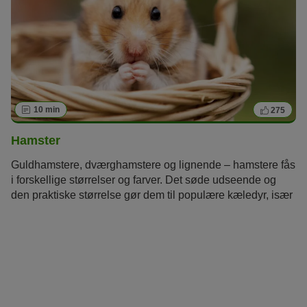
10 min
275
Hamster
Guldhamstere, dværghamstere og lignende – hamstere fås
i forskellige størrelser og farver. Det søde udseende og
den praktiske størrelse gør dem til populære kæledyr, især
blandt børnefamilier. Men hamstere er ikke kun nuttede.
De små gnavere er temmelig følsomme og har krævende
behov, som skal tages i betragtning.