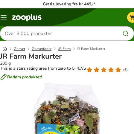
Gratis levering fra kr 449,-*
Menu
kategori
Søg
efter
produkter
Gnaver
Gnaverfoder
JR Farm
JR Farm Markurter
JR Farm Markurter
200 g
This is a stars rating area from zero to 5: 4.7/5
(
6
)
Bedøm produktet!