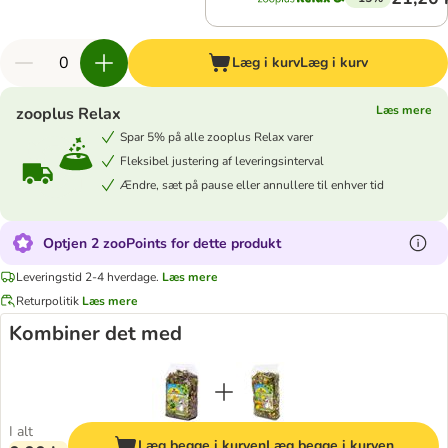
Læg i kurv
Læg i kurv
Læs mere
zooplus Relax
Spar 5% på alle zooplus Relax varer
Fleksibel justering af leveringsinterval
Ændre, sæt på pause eller annullere til enhver tid
Optjen 2 zooPoints for dette produkt
Leveringstid 2-4 hverdage.
Læs mere
Returpolitik
Læs mere
Kombiner det med
I alt
Læg begge i kurven
Læg begge i kurven