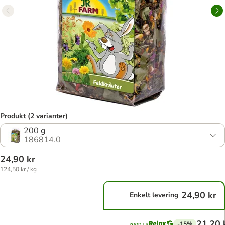
Produkt (2 varianter)
200 g
186814.0
24,90 kr
124,50 kr / kg
24,90 kr
Enkelt levering
21,20 
-15%