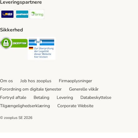
Leveringspartnere
GLS Shipping Method
Postnord Shipping Method
Bring Shipping Method
Sikkerhed
Security
Security
Om os
Job hos zooplus
Firmaoplysninger
Forordning om digitale tjenester
Generelle vilkår
Fortryd aftale
Betaling
Levering
Databeskyttelse
Tilgængelighedserklæring
Corporate Website
© zooplus SE
2026