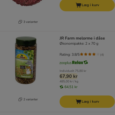
Læg i kurv
3 varianter
JR Farm melorme i dåse
Økonomipakke: 2 x 70 g
Rating: 3.8/5
(
4
)
Individuelt
75,80 kr
67,90 kr
485,00 kr / kg
64,51 kr
2 varianter
Læg i kurv