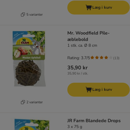
Læg i kurv
5 varianter
Mr. Woodfield Pile-
æblebold
1 stk. ca. Ø 8 cm
Rating: 3.7/5
(
13
)
35,90 kr
35,90 kr / stk.
Læg i kurv
2 varianter
JR Farm Blandede Drops
3 x 75 g