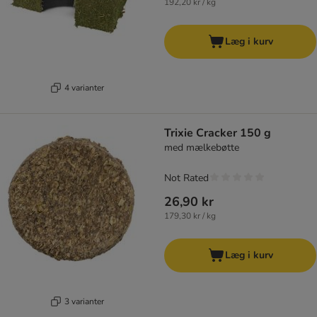
192,20 kr / kg
Læg i kurv
4 varianter
Trixie Cracker 150 g
med mælkebøtte
Not Rated
26,90 kr
179,30 kr / kg
Læg i kurv
3 varianter