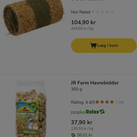
Not Rated
104,90 kr
419,60 kr / kg
Læg i kurv
JR Farm Havrebidder
300 g
Rating: 4.4/5
(
7
)
37,90 kr
126,30 kr / kg
36,01 kr