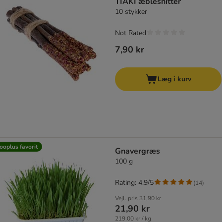
TIAKI æblesnitter
10 stykker
Not Rated
7,90 kr
Læg i kurv
ooplus favorit
Gnavergræs
100 g
Rating: 4.9/5
(
14
)
Vejl. pris
31,90 kr
21,90 kr
219,00 kr / kg