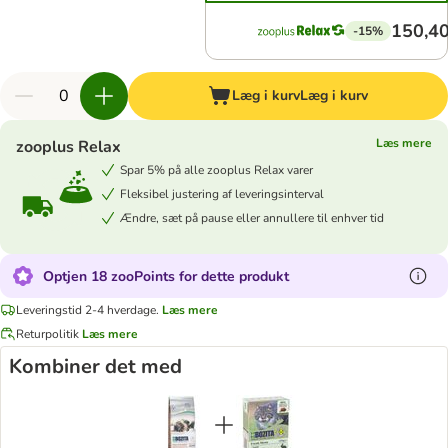
150,40
-15%
Læg i kurv
Læg i kurv
Læs mere
zooplus Relax
Spar 5% på alle zooplus Relax varer
Fleksibel justering af leveringsinterval
Ændre, sæt på pause eller annullere til enhver tid
Optjen 18 zooPoints for dette produkt
Leveringstid 2-4 hverdage.
Læs mere
Returpolitik
Læs mere
Kombiner det med