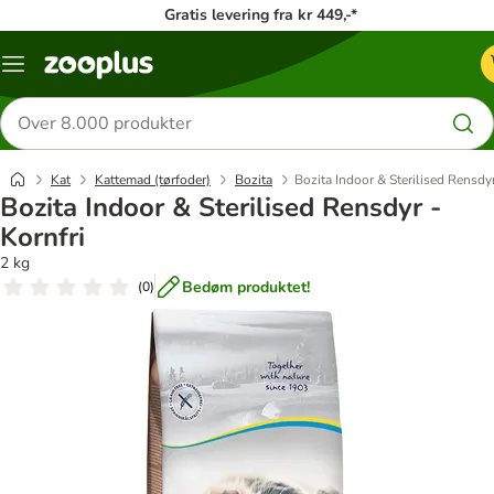
Gratis levering fra kr 449,-*
Menu
kategori
Søg
efter
produkter
Kat
Kattemad (tørfoder)
Bozita
Bozita Indoor & Sterilised Rensdyr
Bozita Indoor & Sterilised Rensdyr -
Kornfri
2 kg
Bedøm produktet!
(
0
)