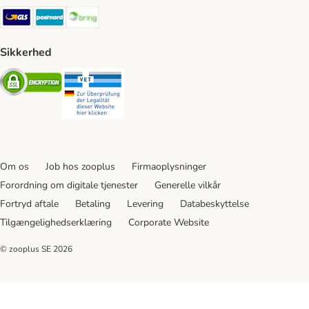
GLS Shipping Method
Postnord Shipping Method
Bring Shipping Method
Sikkerhed
Security
Security
Om os
Job hos zooplus
Firmaoplysninger
Forordning om digitale tjenester
Generelle vilkår
Fortryd aftale
Betaling
Levering
Databeskyttelse
Tilgængelighedserklæring
Corporate Website
© zooplus SE
2026