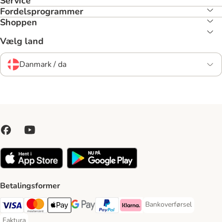
Service
Fordelsprogrammer
Shoppen
Vælg land
Danmark / da
Betalingsformer
Bankoverførsel
Bankoverførsel Payment
VISA Payment Method
Mastercard Payment Method
Apply pay Payment Method
Google Pay Payment Method
paypal Payment Method
Klarna Payment Method
Faktura