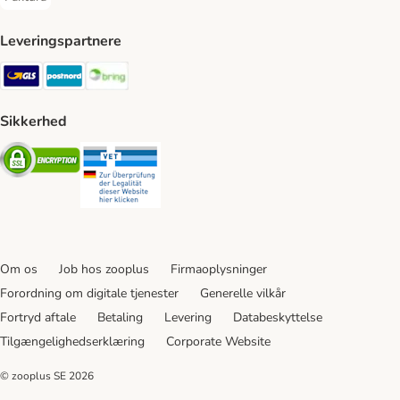
Faktura Payment Method
Leveringspartnere
GLS Shipping Method
Postnord Shipping Method
Bring Shipping Method
Sikkerhed
Security
Security
Om os
Job hos zooplus
Firmaoplysninger
Forordning om digitale tjenester
Generelle vilkår
Fortryd aftale
Betaling
Levering
Databeskyttelse
Tilgængelighedserklæring
Corporate Website
© zooplus SE
2026