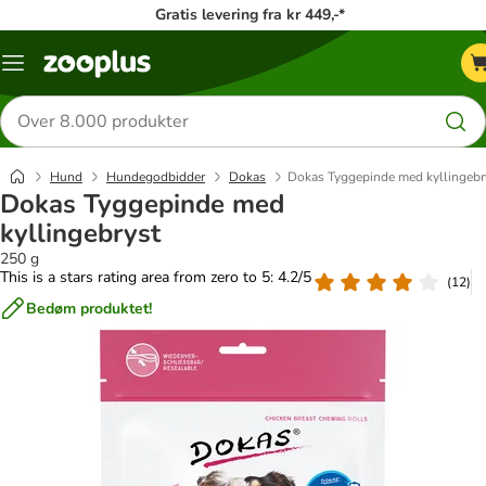
Gratis levering fra kr 449,-*
Menu
kategori
Søg
efter
produkter
Hund
Hundegodbidder
Dokas
Dokas Tyggepinde med kyllingebr
Dokas Tyggepinde med
kyllingebryst
250 g
This is a stars rating area from zero to 5: 4.2/5
(
12
)
Bedøm produktet!