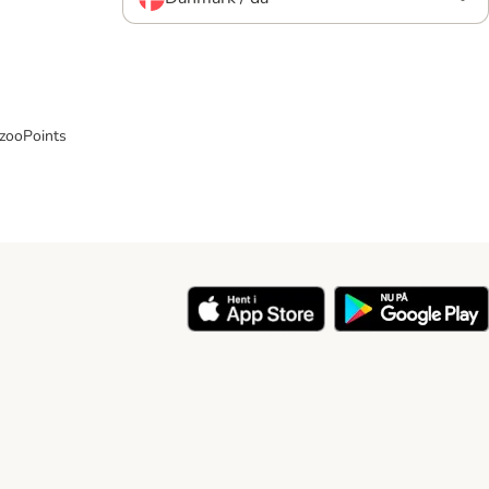
 zooPoints
y