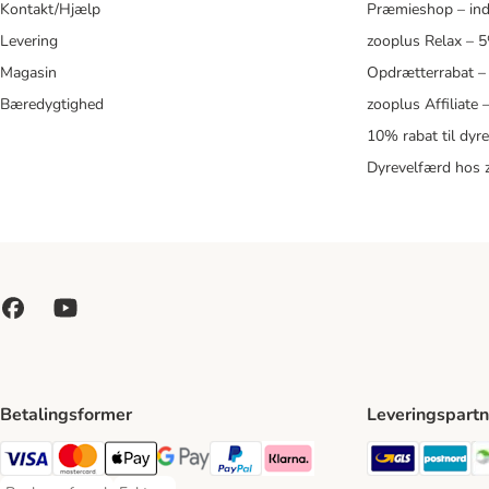
Kontakt/Hjælp
Præmieshop – ind
Levering
zooplus Relax – 
Magasin
Opdrætterrabat –
Bæredygtighed
zooplus Affiliate
10% rabat til dyr
Dyrevelfærd hos 
Betalingsformer
Leveringspartn
GLS Ship
Po
VISA Payment Method
Mastercard Payment Method
Apply pay Payment Method
Google Pay Payment Method
paypal Payment Method
Klarna Payment Method