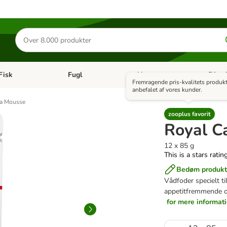
Søg
efter
produkter
Fisk
Fugl
Hest
Diætf
en kategori menu: Gnaver
Åben kategori menu: Fisk
Åben kategori menu: Fugl
Åben ka
Fremragende pris-kvalitets produk
anbefalet af vores kunder.
ua Mousse
zooplus favorit
Royal C
12 x 85 g
This is a stars ratin
Bedøm produkt
Vådfoder specielt t
appetitfremmende op
for mere informat