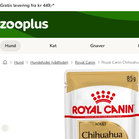
Gratis levering fra kr 449,-*
Hund
Kat
Gnaver
Åben kategori menu: Hund
Åben kategori menu: Kat
Åb
Hund
Hundefoder (vådfoder)
Royal Canin
Royal Canin Chihuah