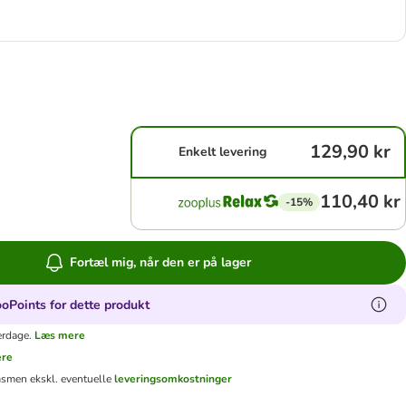
129,90 kr
Enkelt levering
110,40 kr
-15%
Fortæl mig, når den er på lager
oPoints for dette produkt
erdage.
Læs mere
ere
ms
men ekskl. eventuelle
leveringsomkostninger