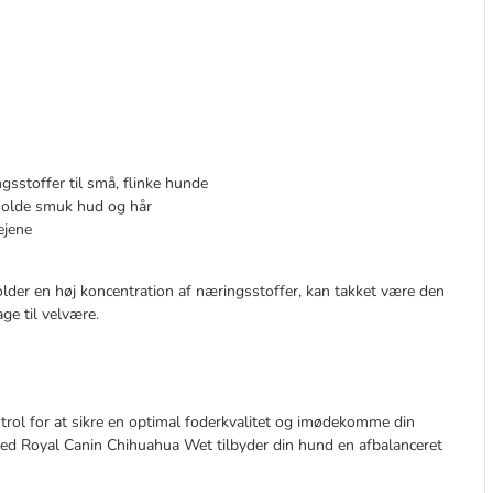
ngsstoffer til små, flinke hunde
tholde smuk hud og hår
ejene
lder en høj koncentration af næringsstoffer, kan takket være den
ge til velvære.
rol for at sikre en optimal foderkvalitet og imødekomme din
 med Royal Canin Chihuahua Wet tilbyder din hund en afbalanceret