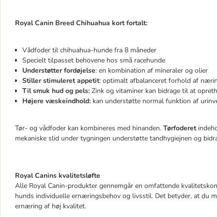
Royal Canin Breed Chihuahua kort fortalt:
Vådfoder til chihuahua-hunde fra 8 måneder
Specielt tilpasset behovene hos små racehunde
Understøtter fordøjelse
: en kombination af mineraler og olier
Stiller stimuleret appetit
: optimalt afbalanceret forhold af næri
Til smuk hud og pels:
Zink og vitaminer kan bidrage til at opre
Højere væskeindhold:
kan understøtte normal funktion af urinv
Tør- og vådfoder kan kombineres med hinanden.
Tørfoderet
indeho
mekaniske slid under tygningen understøtte tandhygiejnen og bidra
Royal Canins kvalitetsløfte
Alle Royal Canin-produkter gennemgår en omfattende kvalitetskont
hunds individuelle ernæringsbehov og livsstil. Det betyder, at du
ernæring af høj kvalitet.