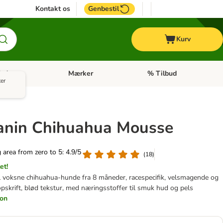
Kontakt os
Genbestil
Kurv
oder
Mærker
% Tilbud
tegori menu: Hest
Åben kategori menu: Diætfoder
Åben kategori menu: Mærk
ter
anin Chihuahua Mousse
g area from zero to 5: 4.9/5
(
18
)
et!
il voksne chihuahua-hunde fra 8 måneder, racespecifik, velsmagende og
skrift, blød tekstur, med næringsstoffer til smuk hud og pels
ion