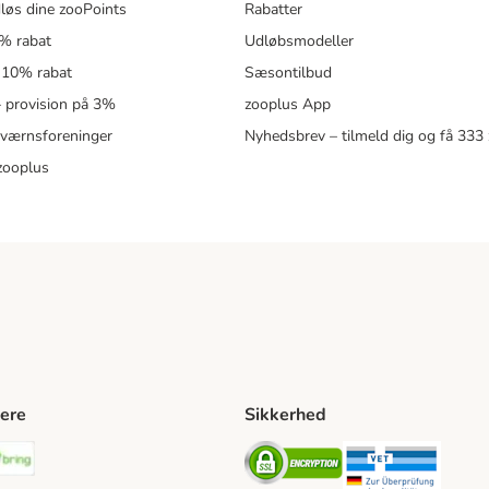
løs dine zooPoints
Rabatter
5% rabat
Udløbsmodeller
 10% rabat
Sæsontilbud
 – provision på 3%
zooplus App
eværnsforeninger
Nyhedsbrev – tilmeld dig og få 333
zooplus
ere
Sikkerhed
ping Method
stnord Shipping Method
Bring Shipping Method
Security
Securit