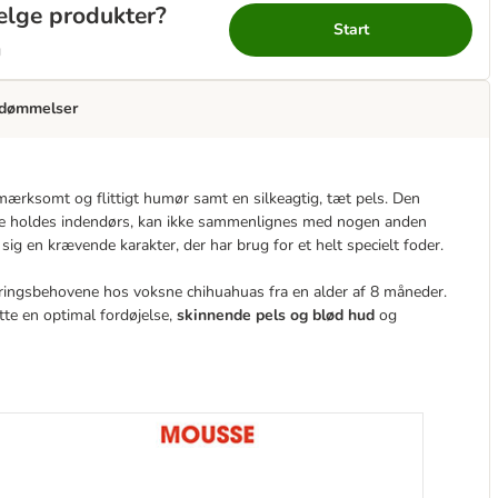
vælge produkter?
Start
g
dømmelser
mærksomt og flittigt humør samt en silkeagtig, tæt pels. Den
ne holdes indendørs, kan ikke sammenlignes med nogen anden
g en krævende karakter, der har brug for et helt specielt foder.
ringsbehovene hos voksne chihuahuas fra en alder af 8 måneder.
tte en optimal fordøjelse,
skinnende pels og blød hud
og