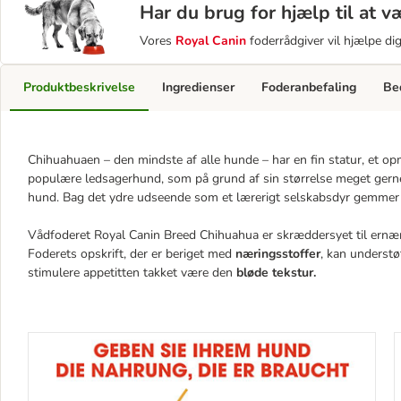
Har du brug for hjælp til at 
Vores
Royal Canin
foderrådgiver vil hjælpe di
Produktbeskrivelse
Ingredienser
Foderanbefaling
Be
Chihuahuaen – den mindste af alle hunde – har en fin statur, et op
populære ledsagerhund, som på grund af sin størrelse meget ger
hund. Bag det ydre udseende som et lærerigt selskabsdyr gemmer si
Vådfoderet Royal Canin Breed Chihuahua er skræddersyet til ernæ
Foderets opskrift, der er beriget med
næringsstoffer
, kan understø
stimulere appetitten takket være den
bløde tekstur.