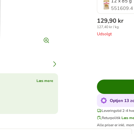
12 x 85 g
551609.4
129,90 kr
127,40 kr / kg
Udsolgt
Læs mere
Optjen 13 zo
Leveringstid 2-4 hv
Returpolitik
Læs m
Alle priser er inkl. mo