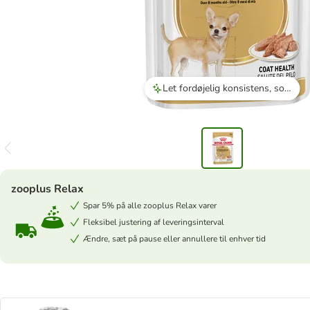
Let fordøjelig konsistens, som er ideel for hunde med følsomme maver.
zooplus Relax
Spar 5% på alle zooplus Relax varer
Fleksibel justering af leveringsinterval
Ændre, sæt på pause eller annullere til enhver tid