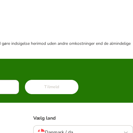
r tid gøre indsigelse herimod uden andre omkostninger end de almindelige
Tilmeld
Vælg land
Danmark / da