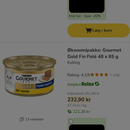
Klik her - Spar -20%
Læg i kurv
Økonomipakke: Gourmet
Gold Fin Paté 48 x 85 g
Kylling
Rating: 4.1/5
(
10
)
Individuelt
251,60 kr
232,90 kr
57,10 kr / kg
221,26 kr
13 varianter