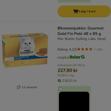
Læg i kurv
Økonomipakke: Gourmet
Gold Fin Paté 48 x 85 g
Mix: (Kanin, Kylling, Laks, Nyre)
Rating: 4.1/5
(
10
)
Individuelt
247,60 kr
227,90 kr
55,90 kr / kg
216,51 kr
13 varianter