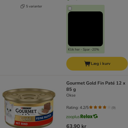
5 varianter
Klik her - Spar -20%
Læg i kurv
Gourmet Gold Fin Paté 12 x
85 g
Okse
Rating: 4.2/5
(
9
)
63,90 kr