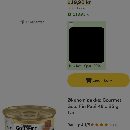
119,90 kr
58,80 kr / kg
113,91 kr
15 varianter
Klik her - Spar -20%
Læg i kurv
Økonomipakke: Gourmet
Gold Fin Paté 48 x 85 g
Tun
Rating: 4.1/5
(
10
)