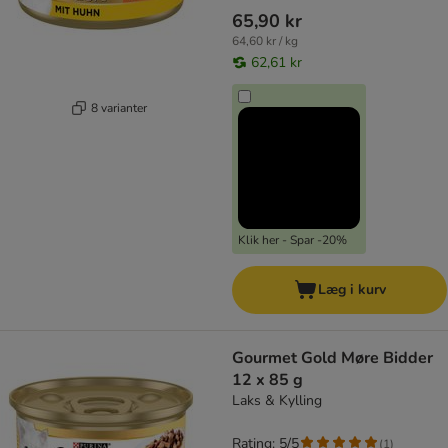
65,90 kr
64,60 kr / kg
62,61 kr
8 varianter
Klik her - Spar -20%
Læg i kurv
Gourmet Gold Møre Bidder
12 x 85 g
Laks & Kylling
Rating: 5/5
(
1
)