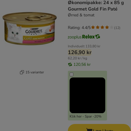
Økonomipakke: 24 x 85 g
Gourmet Gold Fin Paté
Ørred & tomat
Rating: 4.4/5
(
12
)
Individuelt
133,80 kr
126,90 kr
62,20 kr / kg
120,56 kr
15 varianter
Klik her - Spar -20%
Læg i kurv