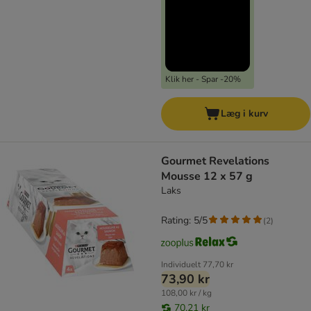
Klik her - Spar -20%
Læg i kurv
Gourmet Revelations
Mousse 12 x 57 g
Laks
Rating: 5/5
(
2
)
Individuelt
77,70 kr
73,90 kr
108,00 kr / kg
70,21 kr