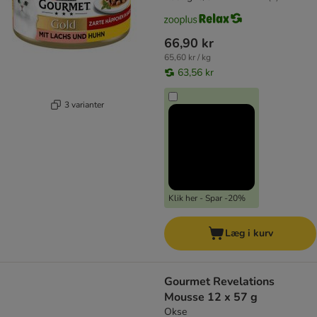
66,90 kr
65,60 kr / kg
63,56 kr
3 varianter
Klik her - Spar -20%
Læg i kurv
Gourmet Revelations
Mousse 12 x 57 g
Okse