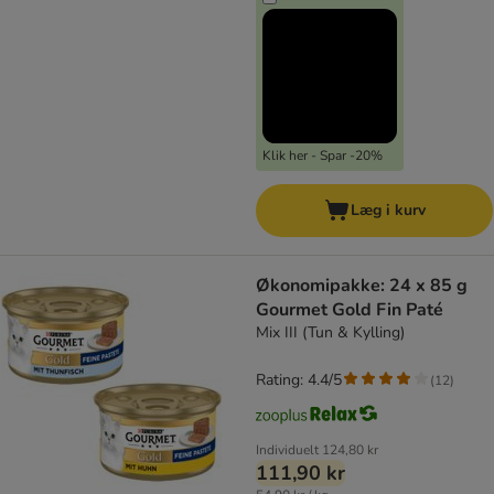
Klik her - Spar -20%
Læg i kurv
Økonomipakke: 24 x 85 g
Gourmet Gold Fin Paté
Mix III (Tun & Kylling)
Rating: 4.4/5
(
12
)
Individuelt
124,80 kr
111,90 kr