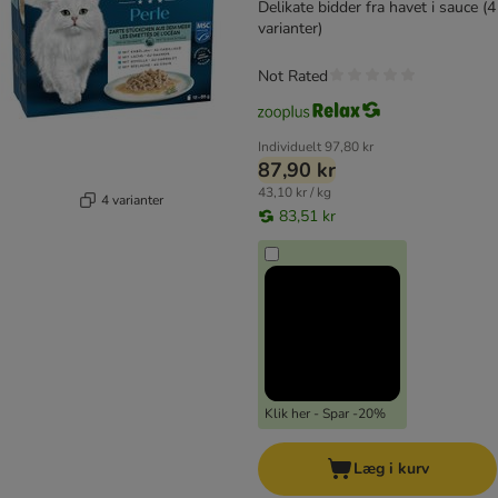
Delikate bidder fra havet i sauce (4
varianter)
Not Rated
Individuelt
97,80 kr
87,90 kr
43,10 kr / kg
4 varianter
83,51 kr
Klik her - Spar -20%
Læg i kurv