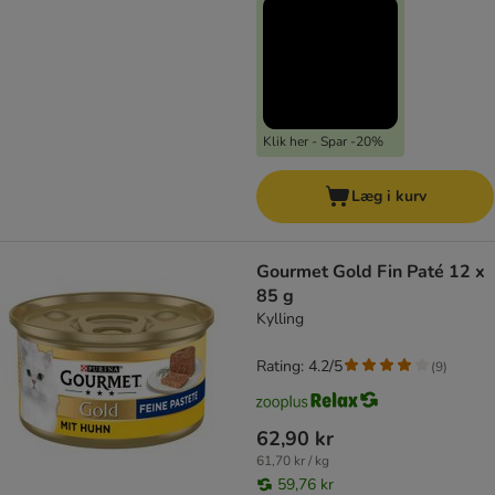
Klik her - Spar -20%
Læg i kurv
Gourmet Gold Fin Paté 12 x
85 g
Kylling
Rating: 4.2/5
(
9
)
62,90 kr
61,70 kr / kg
59,76 kr