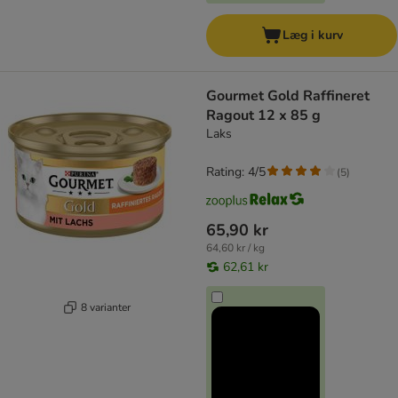
Læg i kurv
Gourmet Gold Raffineret
Ragout 12 x 85 g
Laks
Rating: 4/5
(
5
)
65,90 kr
64,60 kr / kg
62,61 kr
8 varianter