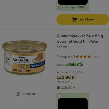
Klik her - Spar -20%
Læg i kurv
Økonomipakke: 24 x 85 g
Gourmet Gold Fin Paté
Kalkun
Rating: 4.4/5
(
12
)
Individuelt
127,80 kr
121,90 kr
59,80 kr / kg
115,81 kr
15 varianter