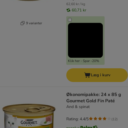
62,60 kr / kg
60,71 kr
9 varianter
Klik her - Spar -20%
Læg i kurv
Økonomipakke: 24 x 85 g
Gourmet Gold Fin Paté
And & spinat
Rating: 4.4/5
(
12
)