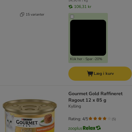
54,90 kr / kg
106,31 kr
15 varianter
Klik her - Spar -20%
Læg i kurv
Gourmet Gold Raffineret
Ragout 12 x 85 g
Kylling
Rating: 4/5
(
5
)