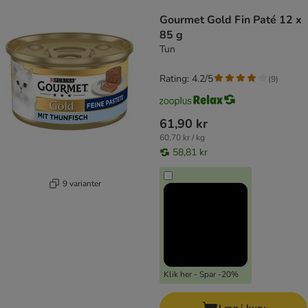
product items have been changed
Gourmet Gold Fin Paté 12 x
85 g
Tun
Rating: 4.2/5
(
9
)
61,90 kr
60,70 kr / kg
58,81 kr
9 varianter
Klik her - Spar -20%