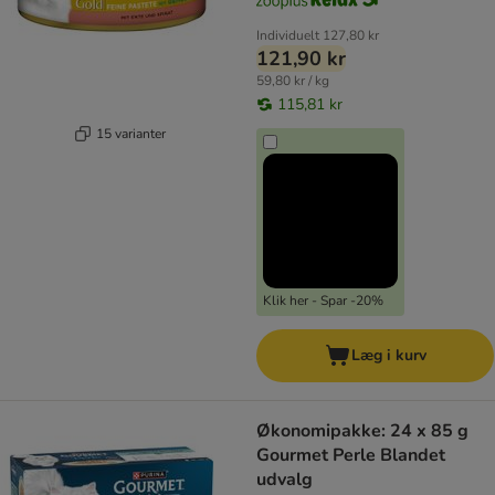
Individuelt
127,80 kr
121,90 kr
59,80 kr / kg
115,81 kr
15 varianter
Klik her - Spar -20%
Læg i kurv
Økonomipakke: 24 x 85 g
Gourmet Perle Blandet
udvalg