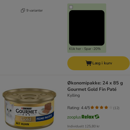
9 varianter
Klik her - Spar -20%
Læg i kurv
Økonomipakke: 24 x 85 g
Gourmet Gold Fin Paté
Kylling
Rating: 4.4/5
(
12
)
Individuelt
125,80 kr