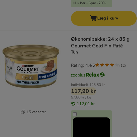
Klik her - Spar -20%
Læg i kurv
Økonomipakke: 24 x 85 g
Gourmet Gold Fin Paté
Tun
Rating: 4.4/5
(
12
)
Individuelt
123,80 kr
117,90 kr
57,80 kr / kg
112,01 kr
15 varianter