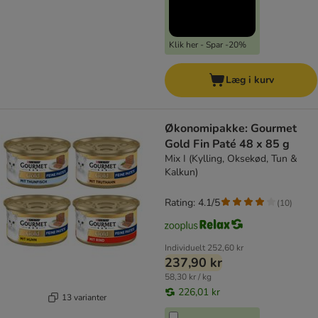
Klik her - Spar -20%
Læg i kurv
Økonomipakke: Gourmet
Gold Fin Paté 48 x 85 g
Mix I (Kylling, Oksekød, Tun &
Kalkun)
Rating: 4.1/5
(
10
)
Individuelt
252,60 kr
237,90 kr
58,30 kr / kg
226,01 kr
13 varianter