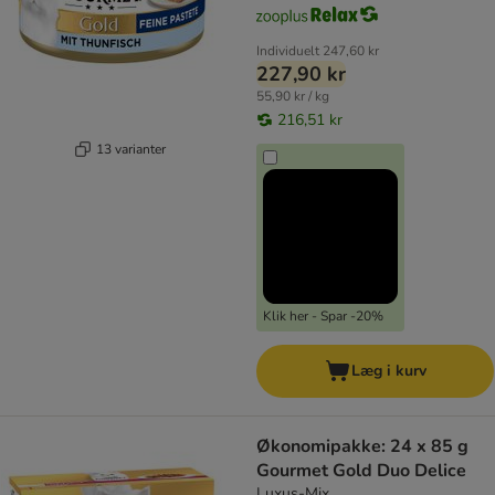
Individuelt
247,60 kr
227,90 kr
55,90 kr / kg
216,51 kr
13 varianter
Klik her - Spar -20%
Læg i kurv
Økonomipakke: 24 x 85 g
Gourmet Gold Duo Delice
Luxus-Mix