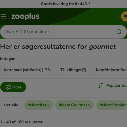
Gratis levering fra kr 449,-*
Menu
kategori
Søg
efter
produkter
Her er søgeresultaterne for
gourmet
Kategori
Kattemad (vådfoder)
(
176
)
Til killinger
(
9
)
Kornfrit kattefod
Popularitet
Filtre
slet alle
delete
:
Kat
delete
:
Gourmet
delete
:
Produkt
1 - 48 af 160 resultater