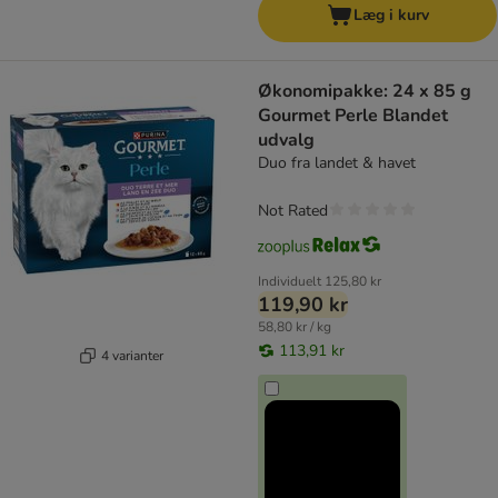
Læg i kurv
Økonomipakke: 24 x 85 g
Gourmet Perle Blandet
udvalg
Duo fra landet & havet
Not Rated
Individuelt
125,80 kr
119,90 kr
58,80 kr / kg
113,91 kr
4 varianter