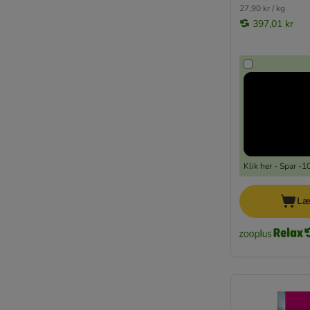
27,90 kr / kg
397,01 kr
Klik her - Spar -
Læ