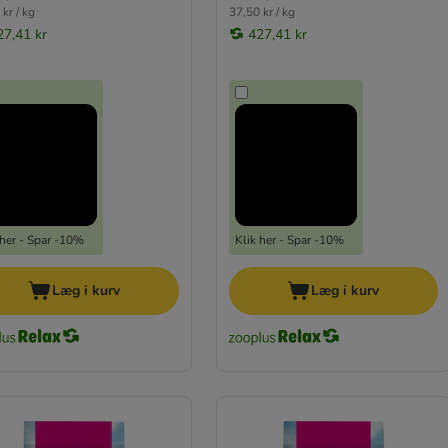
kr / kg
37,50 kr / kg
27,41 kr
427,41 kr
 her - Spar -10%
Klik her - Spar -10%
Læg i kurv
Læg i kurv