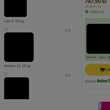
787,90 kr
26,30 kr / kg
748,51 kr
Lille 5-10 kg
(
14
)
Klik her - Spar -
Mellem 11-25 kg
Læ
(
12
)
Stor 26-44 kg