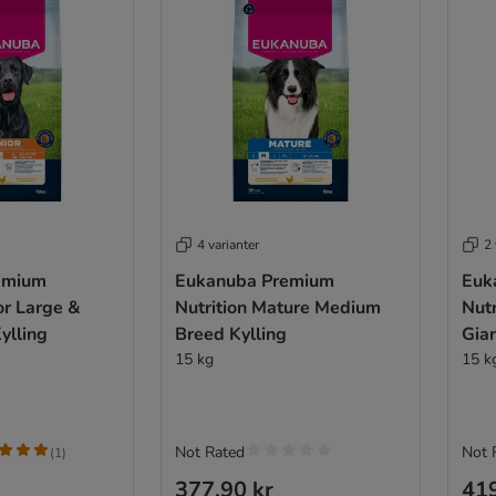
4 varianter
2 
emium
Eukanuba Premium
Euk
ior Large &
Nutrition Mature Medium
Nutr
ylling
Breed Kylling
Gian
15 kg
15 k
Not Rated
Not 
(
1
)
377,90 kr
419