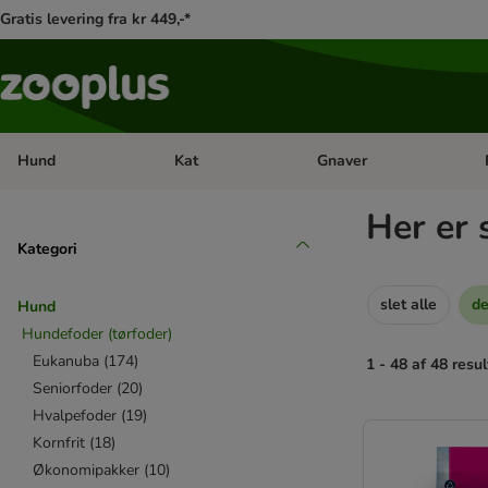
Gratis levering fra kr 449,-*
Hund
Kat
Gnaver
Åben kategori menu: Hund
Åben kategori menu: Kat
Åb
Her er 
Kategori
slet alle
de
Hund
Hundefoder (tørfoder)
Eukanuba
(
174
)
1 - 48 af 48 resul
Seniorfoder
(
20
)
Hvalpefoder
(
19
)
product items ha
Kornfrit
(
18
)
Økonomipakker
(
10
)