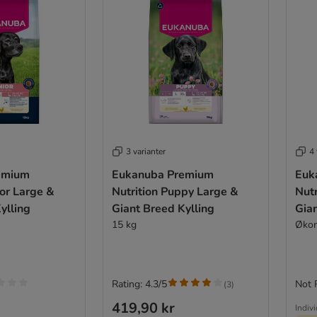
3 varianter
4 
emium
Eukanuba Premium
Euk
ior Large &
Nutrition Puppy Large &
Nutr
ylling
Giant Breed Kylling
Gian
15 kg
Økon
Rating: 4.3/5
Not 
(
3
)
419,90 kr
Indiv