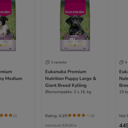
3 varianter
4 
emium
Eukanuba Premium
Euk
ppy Medium
Nutrition Puppy Large &
Nut
Giant Breed Kylling
Bre
Økonomipakke: 2 x 15, kg
15 k
Rating: 4.3/5
Not 
(
1
)
(
3
)
449
Individuelt
839,80 kr