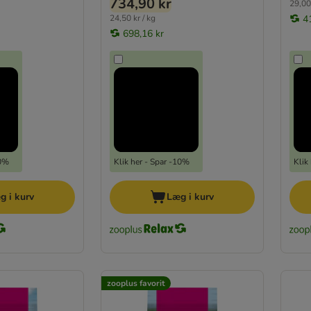
734,90 kr
29,00 
24,50 kr / kg
4
698,16 kr
10%
Klik her - Spar -10%
Klik
g i kurv
Læg i kurv
zooplus favorit