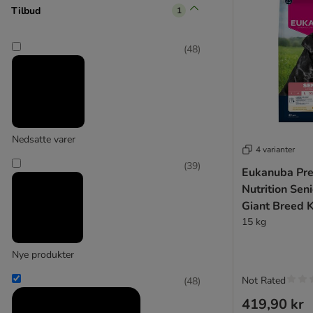
Tilbud
1
(
10
)
(
48
)
Ekstra stor > 45 kg
Nedsatte varer
4 varianter
(
39
)
Eukanuba Pr
Nutrition Sen
Giant Breed K
15 kg
Nye produkter
Not Rated
(
48
)
419,90 kr