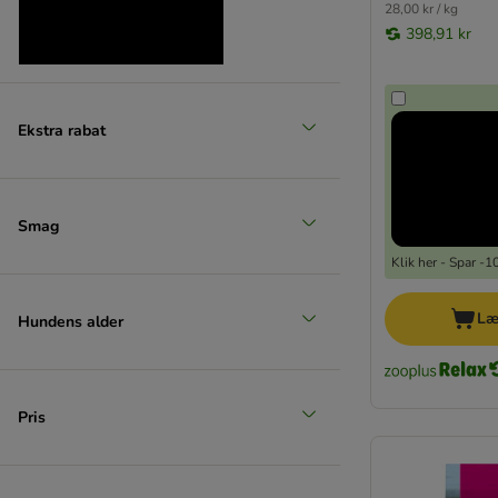
28,00 kr / kg
398,91 kr
Ekstra rabat
Produkter med ekstra rabat
(
26
)
Smag
Klik her - Spar -
Læ
Hundens alder
zooplus favorit
Pris