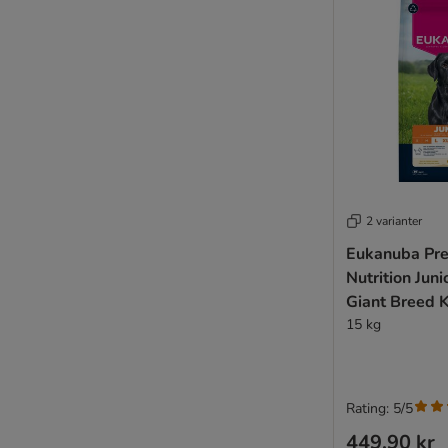
2 varianter
Eukanuba Pr
Nutrition Jun
Giant Breed K
15 kg
Rating: 5/5
449,90 kr