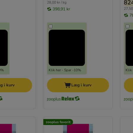
824
28,00 kr / kg
398,91 kr
27,50 
7
10%
Klik her - Spar -10%
Klik
g i kurv
Læg i kurv
zooplus favorit