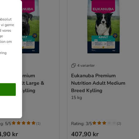
absolut
 vi gerne
d vores
ge
ation om
ring
varianter
4 varianter
anuba Premium
Eukanuba Premium
ition Adult Large &
Nutrition Adult Medium
t Breed Kylling
Breed Kylling
g
15 kg
g: 5/5
Rating: 3/5
(
1
)
(
2
)
,90 kr
407,90 kr