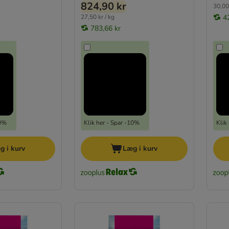
824,90 kr
30,00 
27,50 kr / kg
4
783,66 kr
10%
Klik her - Spar -10%
Klik
g i kurv
Læg i kurv