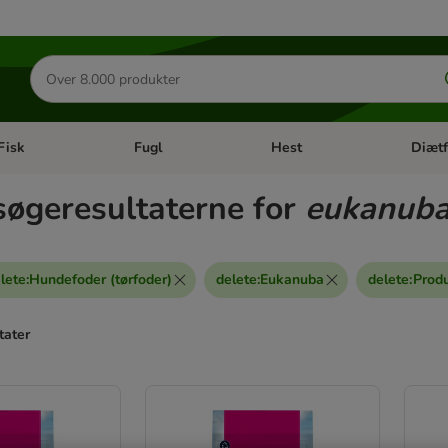
Søg
efter
produkter
Fisk
Fugl
Hest
Diætf
en kategori menu: Gnaver
Åben kategori menu: Fisk
Åben kategori menu: Fugl
Åben ka
søgeresultaterne for
eukanub
lete
:
Hundefoder (tørfoder)
delete
:
Eukanuba
delete
:
Produ
tater
ve been changed