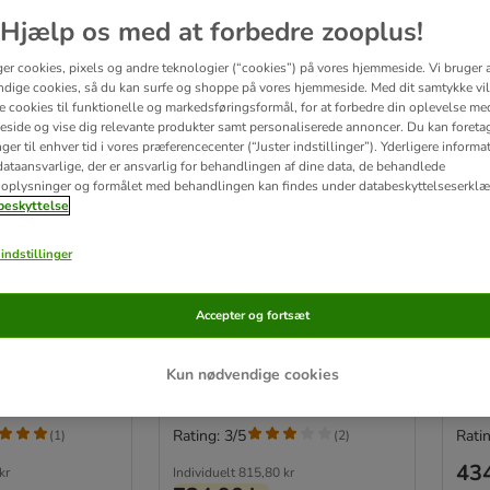
Hjælp os med at forbedre zooplus!
ger cookies, pixels og andre teknologier (“cookies”) på vores hjemmeside. Vi bruger 
dige cookies, så du kan surfe og shoppe på vores hjemmeside. Med dit samtykke vil
re cookies til funktionelle og markedsføringsformål, for at forbedre din oplevelse me
side og vise dig relevante produkter samt personaliserede annoncer. Du kan foreta
er til enhver tid i vores præferencecenter (“Juster indstillinger”). Yderligere inform
ataansvarlige, der er ansvarlig for behandlingen af ​​dine data, de behandlede
oplysninger og formålet med behandlingen kan findes under databeskyttelseserklæ
eskyttelse
4 varianter
4 
indstillinger
emium
Eukanuba Premium
Euk
lt Large &
Nutrition Adult Medium
Nutr
Accepter og fortsæt
ylling
Breed Kylling
Gian
2 x 15 kg
Økonomipakke: 2 x 15 kg
15 k
Kun nødvendige cookies
Rating: 3/5
Ratin
(
1
)
(
2
)
434
kr
Individuelt
815,80 kr