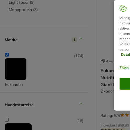
Light foder
(
9
)
Monoprotein
(
8
)
Vi bru
nødven
aktive
hjemme
ændring
Mærke
1
vores d
person
Datab
(
174
)
4 varianter
Tilpas 
Eukanuba Pr
Nutrition Adu
Giant Breed K
Eukanuba
Økonomipakke: 
Hundestørrelse
Rating: 5/5
(
16
)
Individuelt
869,80 