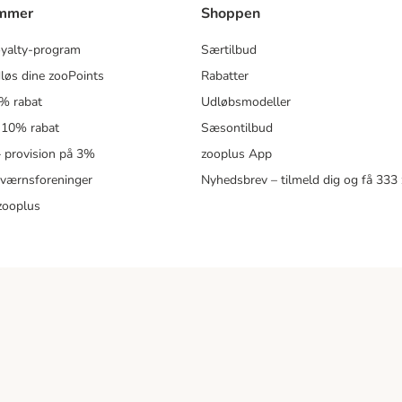
ammer
Shoppen
oyalty-program
Særtilbud
løs dine zooPoints
Rabatter
5% rabat
Udløbsmodeller
 10% rabat
Sæsontilbud
 – provision på 3%
zooplus App
eværnsforeninger
Nyhedsbrev – tilmeld dig og få 333
zooplus