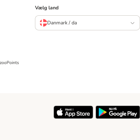
Vælg land
Danmark / da
 zooPoints