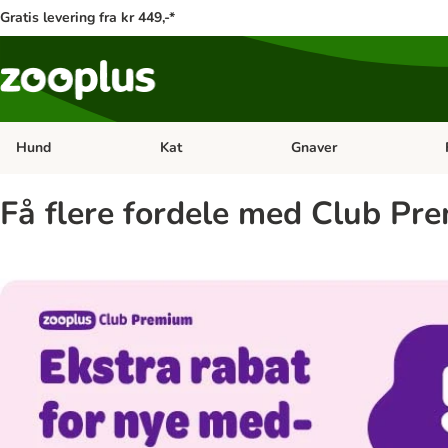
Gratis levering fra kr 449,-*
Hund
Kat
Gnaver
Åben kategori menu: Hund
Åben kategori menu: Kat
Åb
Få flere fordele med Club Pr