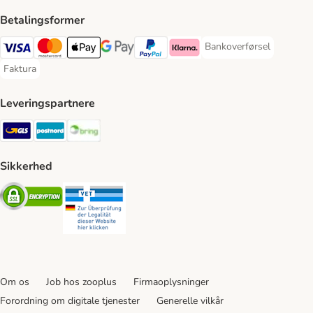
Betalingsformer
Bankoverførsel
Bankoverførsel Payment
VISA Payment Method
Mastercard Payment Method
Apply pay Payment Method
Google Pay Payment Method
paypal Payment Method
Klarna Payment Method
Faktura
Faktura Payment Method
Leveringspartnere
GLS Shipping Method
Postnord Shipping Method
Bring Shipping Method
Sikkerhed
Security
Security
Om os
Job hos zooplus
Firmaoplysninger
Forordning om digitale tjenester
Generelle vilkår