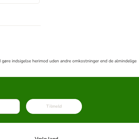
r tid gøre indsigelse herimod uden andre omkostninger end de almindelige
Tilmeld
Vælg land