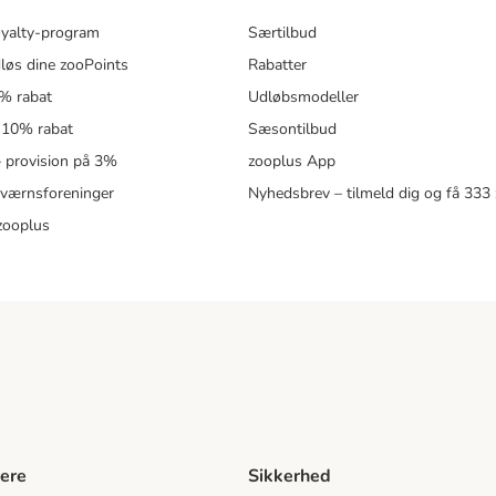
oyalty-program
Særtilbud
løs dine zooPoints
Rabatter
5% rabat
Udløbsmodeller
 10% rabat
Sæsontilbud
 – provision på 3%
zooplus App
eværnsforeninger
Nyhedsbrev – tilmeld dig og få 333
zooplus
ere
Sikkerhed