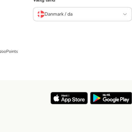
Danmark / da
 zooPoints