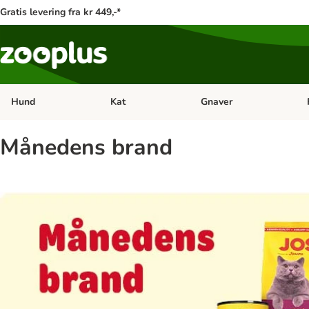
Gratis levering fra kr 449,-*
Hund
Kat
Gnaver
Åben kategori menu: Hund
Åben kategori menu: Kat
Åb
Månedens brand