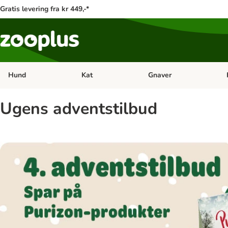
Gratis levering fra kr 449,-*
Hund
Kat
Gnaver
Åben kategori menu: Hund
Åben kategori menu: Kat
Åb
Ugens adventstilbud