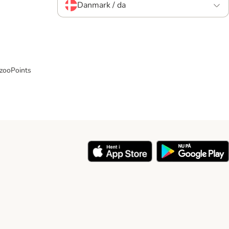
Danmark / da
 zooPoints
y