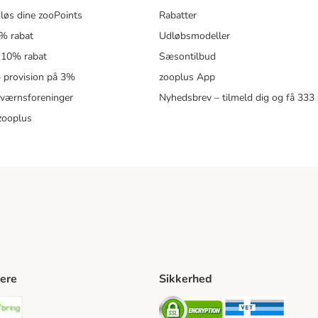
løs dine zooPoints
Rabatter
5% rabat
Udløbsmodeller
 10% rabat
Sæsontilbud
 – provision på 3%
zooplus App
eværnsforeninger
Nyhedsbrev – tilmeld dig og få 333
zooplus
ere
Sikkerhed
ping Method
stnord Shipping Method
Bring Shipping Method
Security
Securit