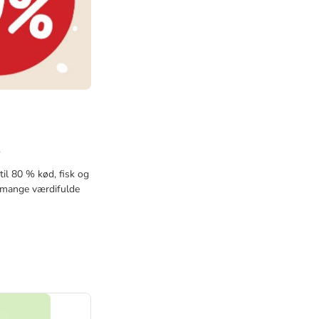
.
til 80 % kød, fisk og
d mange værdifulde