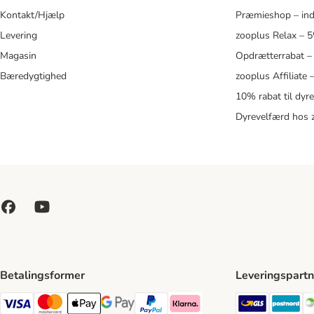
Kontakt/Hjælp
Præmieshop – ind
Levering
zooplus Relax – 
Magasin
Opdrætterrabat –
Bæredygtighed
zooplus Affiliate
10% rabat til dyr
Dyrevelfærd hos 
Betalingsformer
Leveringspartn
GLS Ship
Po
VISA Payment Method
Mastercard Payment Method
Apply pay Payment Method
Google Pay Payment Method
paypal Payment Method
Klarna Payment Method