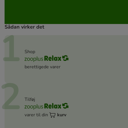
Sådan virker det
1
Shop
berettigede varer
2
Tilføj
varer til din
kurv