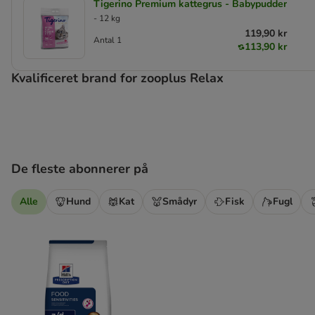
Tigerino Premium kattegrus - Babypudder
- 12 kg
119,90 kr
Antal 1
113,90 kr
Kvalificeret brand for zooplus Relax
De fleste abonnerer på
Alle
Hund
Kat
Smådyr
Fisk
Fugl