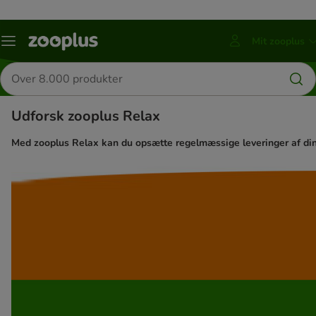
Mit zooplus
Menu
Tryk
kategori
ENTER
Søg
for
efter
at
produkter
åbne
Udforsk zooplus Relax
underkategorier
Med zooplus Relax kan du opsætte regelmæssige leveringer af dine f