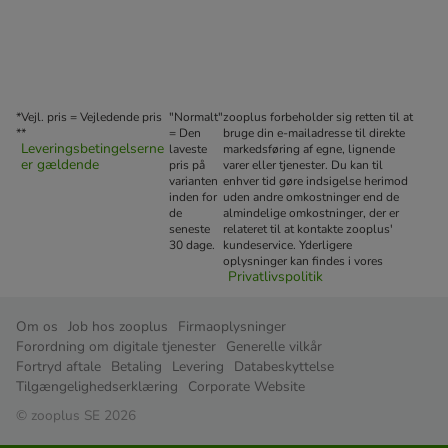
*Vejl. pris = Vejledende pris
"Normalt"
zooplus forbeholder sig retten til at
**
= Den
bruge din e-mailadresse til direkte
Leveringsbetingelserne
laveste
markedsføring af egne, lignende
er gældende
pris på
varer eller tjenester. Du kan til
varianten
enhver tid gøre indsigelse herimod
inden for
uden andre omkostninger end de
de
almindelige omkostninger, der er
seneste
relateret til at kontakte zooplus'
30 dage.
kundeservice. Yderligere
oplysninger kan findes i vores
Privatlivspolitik
Om os
Job hos zooplus
Firmaoplysninger
Forordning om digitale tjenester
Generelle vilkår
Fortryd aftale
Betaling
Levering
Databeskyttelse
Tilgængelighedserklæring
Corporate Website
© zooplus SE 2026