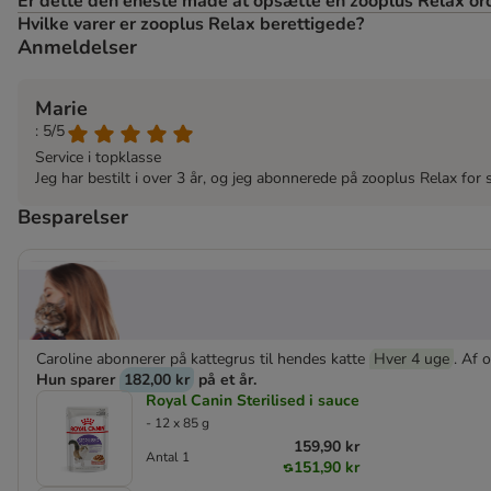
Er dette den eneste måde at opsætte en zooplus Relax or
Hvilke varer er zooplus Relax berettigede?
Anmeldelser
Marie
: 5/5
Service i topklasse
Jeg har bestilt i over 3 år, og jeg abonnerede på zooplus Relax fo
Besparelser
Caroline abonnerer på kattegrus til hendes katte
Hver 4 uge
. Af o
Hun sparer
182,00 kr
på et år.
Royal Canin Sterilised i sauce
- 12 x 85 g
159,90 kr
Antal 1
151,90 kr